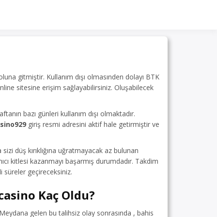
yoluna gitmiştir. Kullanım dışı olmasınden dolayı BTK
ine sitesine erişim sağlayabilirsiniz. Oluşabilecek
tanın bazı günleri kullanım dışı olmaktadır.
sino929
giriş resmi adresini aktif hale getirmiştir ve
 sizi düş kırıklığına uğratmayacak az bulunan
llanıcı kitlesi kazanmayı başarmış durumdadır. Takdim
 süreler geçireceksiniz.
casino Kaç Oldu?
 Meydana gelen bu talihsiz olay sonrasında , bahis