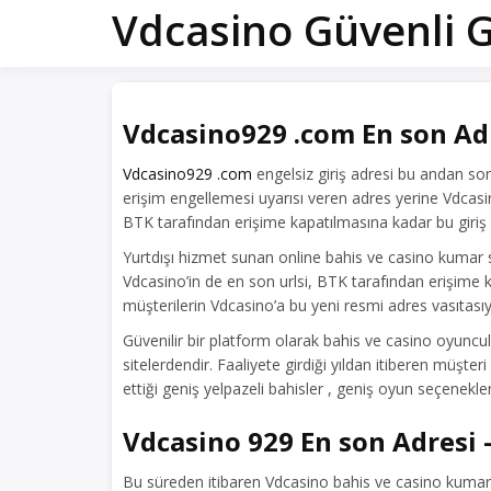
Skip
Vdcasino Güvenli G
to
content
Vdcasino929 .com En son Adr
Vdcasino929 .com
engelsiz giriş adresi bu andan son
erişim engellemesi uyarısı veren adres yerine Vdcasin
BTK tarafından erişime kapatılmasına kadar bu giriş 
Yurtdışı hizmet sunan online bahis ve casino kumar s
Vdcasino’in de en son urlsi, BTK tarafından erişim
müşterilerin Vdcasino’a bu yeni resmi adres vasıtasıy
Güvenilir bir platform olarak bahis ve casino oyuncu
sitelerdendir. Faaliyete girdiği yıldan itiberen müşte
ettiği geniş yelpazeli bahisler , geniş oyun seçenekl
Vdcasino 929 En son Adresi 
Bu süreden itibaren Vdcasino bahis ve casino kumar s