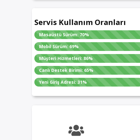
Servis Kullanım Oranları
Masaüstü Sürüm:
70%
Mobil Sürüm:
69%
Müşteri Hizmetleri:
86%
Canlı Destek Birimi:
65%
Yeni Giriş Adresi:
31%