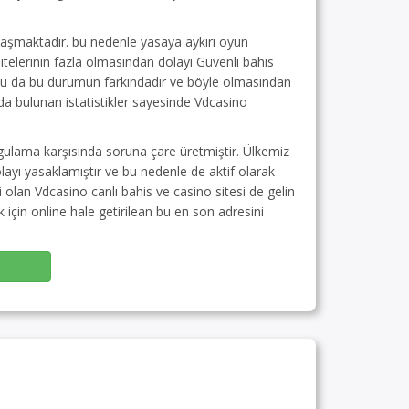
lalaşmaktadır. bu nedenle yasaya aykırı oyun
itelerinin fazla olmasından dolayı Güvenli bahis
mu da bu durumun farkındadır ve böyle olmasından
da bulunan istatistikler sayesinde Vdcasino
gulama karşısında soruna çare üretmiştir. Ülkemiz
layı yasaklamıştır ve bu nedenle de aktif olarak
 olan Vdcasino canlı bahis ve casino sitesi de gelin
in online hale getirilean bu en son adresini