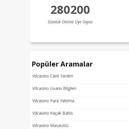
280200
Günlük Online Üye Sayısı
Popüler Aramalar
Vdcasino Canlı Yardım
Vdcasino Lisans Bilgileri
Vdcasino Para Yatırma
Vdcasino Kaçak Bahis
Vdcasino Masaüstü