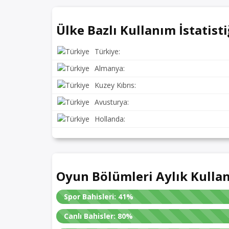
Ülke Bazlı Kullanım İstatisti
Türkiye:
Almanya:
Kuzey Kıbrıs:
Avusturya:
Hollanda:
Oyun Bölümleri Aylık Kulla
Spor Bahisleri:
41%
Canlı Bahisler:
80%