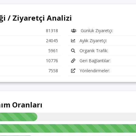
ği / Ziyaretçi Analizi
81318
Günlük Ziyaretçi:
24045
Aylık Ziyaretçi:
5961
Organik Trafik:
10776
Geri Bağlantılar:
7558
Yönlendirmeler:
nım Oranları