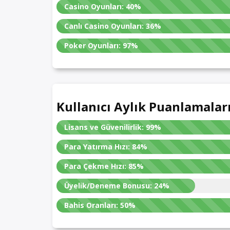
Casino Oyunları:
40%
Canlı Casino Oyunları:
36%
Poker Oyunları:
97%
Kullanıcı Aylık Puanlamalar
Lisans ve Güvenilirlik:
99%
Para Yatırma Hızı:
84%
Para Çekme Hızı:
85%
Üyelik/Deneme Bonusu:
24%
Bahis Oranları:
50%