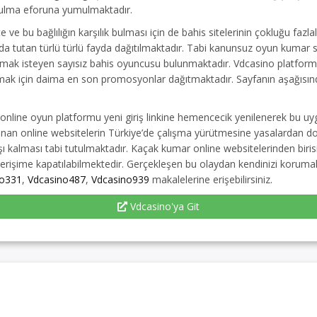
i bulma eforuna yumulmaktadır.
 ve bu bağlılığın karşılık bulması için de bahis sitelerinin çokluğu faz
da tutan türlü türlü fayda dağıtılmaktadır. Tabi kanunsuz oyun kumar s
nmak isteyen sayısız bahis oyuncusu bulunmaktadır. Vdcasino platfor
ağlamak için daima en son promosyonlar dağıtmaktadır. Sayfanın aşağısın
 online oyun platformu yeni giriş linkine hemencecik yenilenerek bu uy
lunan online websitelerin Türkiye’de çalışma yürütmesine yasalardan do
şı kalması tabi tutulmaktadır. Kaçak kumar online websitelerinden birisi
ime kapatılabilmektedir. Gerçekleşen bu olaydan kendinizi korumak iç
no331
,
Vdcasino487
,
Vdcasino939
makalelerine erişebilirsiniz.
Vdcasino'ya Git