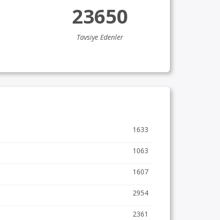
23650
Tavsiye Edenler
1633
1063
1607
2954
2361