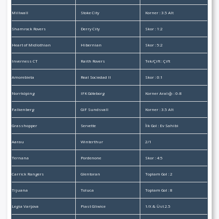
Millwall
Stoke City
Korner : 3.5 Alt
Shamrock Rovers
Derry City
Skor : 1:2
Heart of Midlothian
Hibernian
Skor : 5:2
Inverness CT
Raith Rovers
Tek/Çift : Çift
Amorebieta
Real Sociedad II
Skor : 0:1
Norrköping
IFK Göteborg
Korner Aralığı : 0-8
Falkenberg
GIF Sundsvall
Korner : 3.5 Alt
Grasshopper
Servette
İlk Gol : Ev Sahibi
Aarau
Winterthur
2/1
Ternana
Pordenone
Skor : 4:5
Carrick Rangers
Glentoran
Toplam Gol : 2
Tijuana
Toluca
Toplam Gol : 8
Legia Varşova
Piast Gliwice
1/X & Üst 2.5