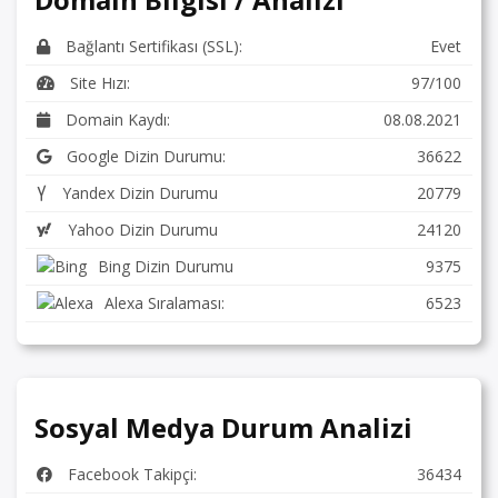
Bağlantı Sertifikası (SSL):
Evet
Site Hızı:
97/100
Domain Kaydı:
08.08.2021
Google Dizin Durumu:
36622
Yandex Dizin Durumu
20779
Yahoo Dizin Durumu
24120
Bing Dizin Durumu
9375
Alexa Sıralaması:
6523
Sosyal Medya Durum Analizi
Facebook Takipçi:
36434