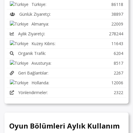
Türkiye:
86118
Günlük Ziyaretçi:
38897
Almanya:
22009
Aylık Ziyaretçi:
278244
Kuzey Kıbrıs:
11643
Organik Trafik:
6204
Avusturya:
8517
Geri Bağlantılar:
2267
Hollanda:
12006
Yönlendirmeler:
2322
Oyun Bölümleri Aylık Kullanım