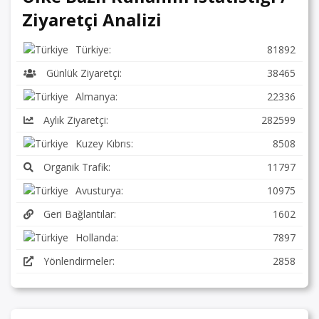
Ziyaretçi Analizi
Türkiye:
81892
Günlük Ziyaretçi:
38465
Almanya:
22336
Aylık Ziyaretçi:
282599
Kuzey Kıbrıs:
8508
Organik Trafik:
11797
Avusturya:
10975
Geri Bağlantılar:
1602
Hollanda:
7897
Yönlendirmeler:
2858