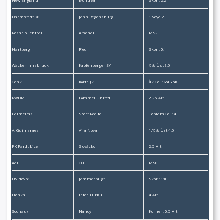
New England
Montréal
Skor : 2:2
Darmstadt 98
Jahn Regensburg
1 veya 2
Rosario Central
Arsenal
MS2
Hartberg
Ried
Skor : 0:1
Wacker Innsbruck
Kapfenberger SV
X & Üst 2.5
Genk
Kortrijk
İlk Gol : Gol Yok
RWDM
Lommel United
2.25 Alt
Palmeiras
Sport Recife
Toplam Gol : 4
V. Guimaraes
Vila Nova
1/X & Üst 4.5
FK Pardubice
Slovácko
2.5 Alt
AaB
OB
MS0
Hvidovre
Jammerbugt
Skor : 1:0
Honka
Inter Turku
4 Alt
Sochaux
Nancy
Korner : 0.5 Alt