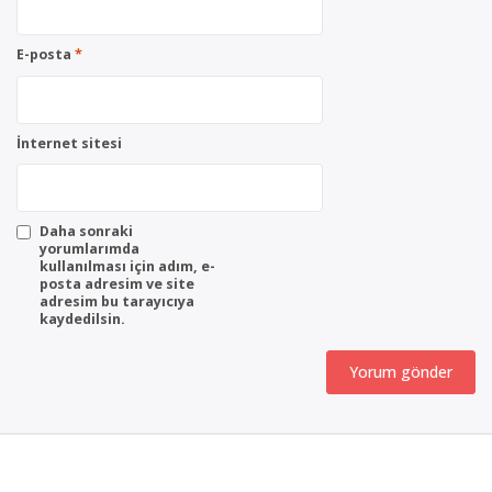
E-posta
*
İnternet sitesi
Daha sonraki
yorumlarımda
kullanılması için adım, e-
posta adresim ve site
adresim bu tarayıcıya
kaydedilsin.