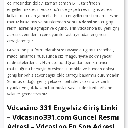
edilmesinden dolayı zaman zaman BTK tarafından
engellenmektedir. Vdcasino’in de geçerli resmi giriş adresi,
kullanımda olan güncel adresinin engellenmesi muamelesine
maruz bırakılmış ve bu işlemden sonra
Vdcasino331
giriş
resmi adresini açmıştır ve oyuncuların Vdcasino’a bu yeni giriş
adresi üzerinden hiçbir uyarı ile rastlaşmadan erişmesi
amaçlanmıştır.
Güvenli bir platform olarak size tavsiye ettiğimiz Trendbet,
maddi anlamda hususunda sizi mağduriyete sokmayacak
nadir sitelerdendir. Hizmete açıldığı andan beri kullanıcı
mutluluğunu herşeyin ötesinde tutmakta ve bundan dolayı
geniş bir bahis sever sayısı elde etmeyi başarmış durumdadır.
Sunmuş olduğu geniş yelpazeli bahisler , casino ve canlı
oyunlar ve çok kazançlı bonuslar sayesinde sitede efsane
vakitler geçireceksiniz.
Vdcasino 331 Engelsiz Giriş Linki
– Vdcasino331.com Güncel Resmi
Adresi – Vdcasino En Son Adresi