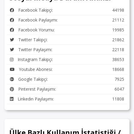
Facebook Takipçi:
44198
Facebook Paylaşımı:
21112
Facebook Yorumu:
19985
Twitter Takipçi:
21862
Twitter Paylaşımı:
22118
Instagram Takipçi:
38653
Youtube Abonesi:
18668
Google Takipçi:
7925
Pinterest Paylaşımı:
6047
Linkedin Paylaşımı:
11808
Ülke Bazlı Kullanım İstatistiği /