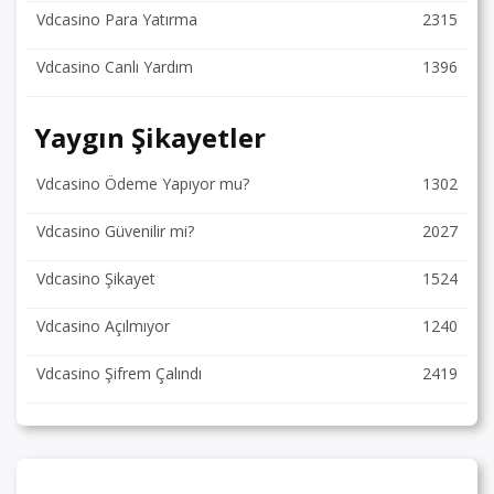
Vdcasino Para Yatırma
2315
Vdcasino Canlı Yardım
1396
Yaygın Şikayetler
Vdcasino Ödeme Yapıyor mu?
1302
Vdcasino Güvenilir mi?
2027
Vdcasino Şikayet
1524
Vdcasino Açılmıyor
1240
Vdcasino Şifrem Çalındı
2419