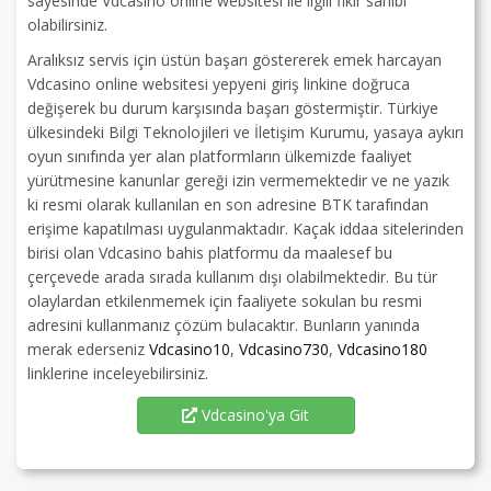
sayesinde Vdcasino online websitesi ile ilgili fikir sahibi
olabilirsiniz.
Aralıksız servis için üstün başarı göstererek emek harcayan
Vdcasino online websitesi yepyeni giriş linkine doğruca
değişerek bu durum karşısında başarı göstermiştir. Türkiye
ülkesindeki Bilgi Teknolojileri ve İletişim Kurumu, yasaya aykırı
oyun sınıfında yer alan platformların ülkemizde faaliyet
yürütmesine kanunlar gereği izin vermemektedir ve ne yazık
ki resmi olarak kullanılan en son adresine BTK tarafından
erişime kapatılması uygulanmaktadır. Kaçak iddaa sitelerinden
birisi olan Vdcasino bahis platformu da maalesef bu
çerçevede arada sırada kullanım dışı olabilmektedir. Bu tür
olaylardan etkilenmemek için faaliyete sokulan bu resmi
adresini kullanmanız çözüm bulacaktır. Bunların yanında
merak ederseniz
Vdcasino10
,
Vdcasino730
,
Vdcasino180
linklerine inceleyebilirsiniz.
Vdcasino'ya Git