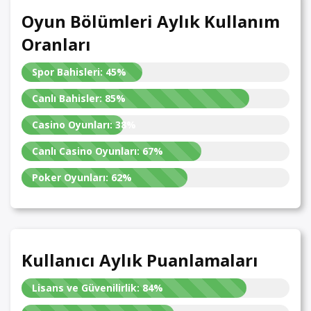
Oyun Bölümleri Aylık Kullanım
Oranları
Spor Bahisleri:
45%
Canlı Bahisler:
85%
Casino Oyunları:
38%
Canlı Casino Oyunları:
67%
Poker Oyunları:
62%
Kullanıcı Aylık Puanlamaları
Lisans ve Güvenilirlik:
84%