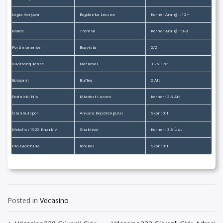
Legia Varşova
Bogdanka Leczna
Korner Aralığı : 12+
Molde
Tromsø
Korner Aralığı : 0-8
Portimonense
Boavista
2/2
Vilafranquense
Nacional
3.25 Üst
Botoşani
Buftea
2 Alt
Radnicki Nis
Mladost Lucani
Korner : 2.5 Alt
İstanbulspor
Ankara Keçiörengücü
Skor : 0:1
Metalist 1925 Kharkiv
Shakhtar
Korner : 3.5 Üst
PAS Giannina
Ionikos
Skor : 3:1
Posted in
Vdcasino