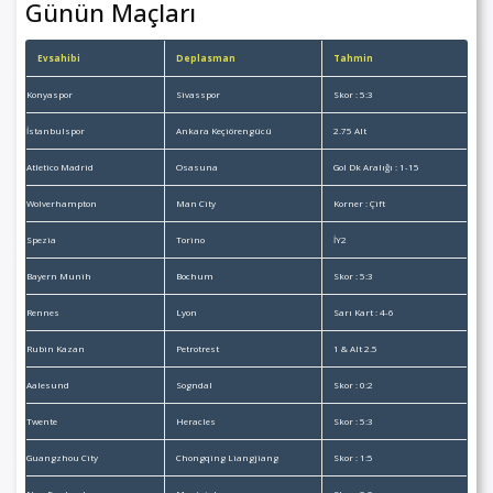
Günün Maçları
Evsahibi
Deplasman
Tahmin
Konyaspor
Sivasspor
Skor : 5:3
İstanbulspor
Ankara Keçiörengücü
2.75 Alt
Atletico Madrid
Osasuna
Gol Dk Aralığı : 1-15
Wolverhampton
Man City
Korner : Çift
Spezia
Torino
İY2
Bayern Munih
Bochum
Skor : 5:3
Rennes
Lyon
Sarı Kart : 4-6
Rubin Kazan
Petrotrest
1 & Alt 2.5
Aalesund
Sogndal
Skor : 0:2
Twente
Heracles
Skor : 5:3
Guangzhou City
Chongqing Liangjiang
Skor : 1:5