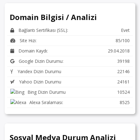
Domain Bilgisi / Analizi
Bağlantı Sertifikası (SSL):
Evet
Site Hızı:
85/100
Domain Kaydı:
29.04.2018
Google Dizin Durumu:
39198
Yandex Dizin Durumu
22146
Yahoo Dizin Durumu
24161
Bing Dizin Durumu
10524
Alexa Sıralaması:
8525
Sosyal Medya Durum Analizi