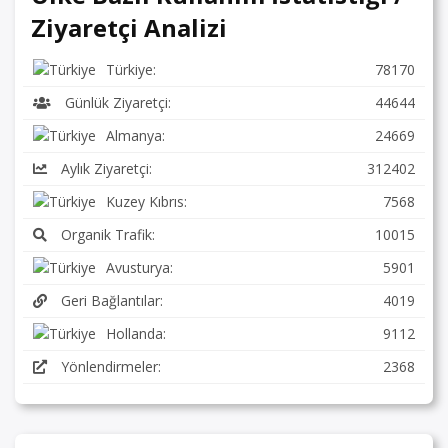
Ziyaretçi Analizi
Türkiye:
78170
Günlük Ziyaretçi:
44644
Almanya:
24669
Aylık Ziyaretçi:
312402
Kuzey Kıbrıs:
7568
Organik Trafik:
10015
Avusturya:
5901
Geri Bağlantılar:
4019
Hollanda:
9112
Yönlendirmeler:
2368