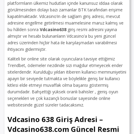
platformların ülkemiz hudutları içinde kanunsuz iddaa olarak
görülmesinden dolayı bazı zamanlar BTK tarafından erişime
kapatılmaktadır. Vdcasino’in de sağlam giriş adresi, mevcut
adresine engellme getirilmesi muamelesine maruz kalmış ve
bu hâlden sonra
Vdcasino638
giriş resmi adresini yayına
almıştır ve hesabı bulunanların Vdcasino’a bu yeni güncel
adres üzerinden hiçbir hata ile karşılaşmadan varabilmesi
ihtiyacını gidermiştir.
Kaliteli bir online site olarak oyunculara tavsiye ettiğimiz
Trendbet, ödemeler nezdinde sizi mağdur etmeyecek ender
sitelerdendir. Kurulduğu yıldan itiberen kullanıcı memnuniyetini
apayrı bir seviyede tutmakta ve böylelikle geniş bir kullanıcı
kitlesi elde etmeyi muvaffak olma başarısı göstermiş
durumdadır. Bahşettiği yüksek oranlı bahisler , geniş oyun
seçenekleri ve çok kazançlı bonuslar sayesinde online
websitesinde güzel süreler tadacaksınız.
Vdcasino 638 Giriş Adresi –
Vdcasino638.com Güncel Resmi