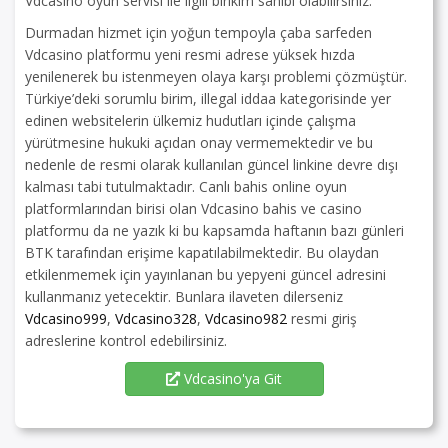
Vdcasino oyun servisi ile ilgili birikim sahibi olabilirsiniz.
Durmadan hizmet için yoğun tempoyla çaba sarfeden
Vdcasino platformu yeni resmi adrese yüksek hızda
yenilenerek bu istenmeyen olaya karşı problemi çözmüştür.
Türkiye’deki sorumlu birim, illegal iddaa kategorisinde yer
edinen websitelerin ülkemiz hudutları içinde çalışma
yürütmesine hukuki açıdan onay vermemektedir ve bu
nedenle de resmi olarak kullanılan güncel linkine devre dışı
kalması tabi tutulmaktadır. Canlı bahis online oyun
platformlarından birisi olan Vdcasino bahis ve casino
platformu da ne yazık ki bu kapsamda haftanın bazı günleri
BTK tarafından erişime kapatılabilmektedir. Bu olaydan
etkilenmemek için yayınlanan bu yepyeni güncel adresini
kullanmanız yetecektir. Bunlara ilaveten dilerseniz
Vdcasino999
,
Vdcasino328
,
Vdcasino982
resmi giriş
adreslerine kontrol edebilirsiniz.
Vdcasino'ya Git