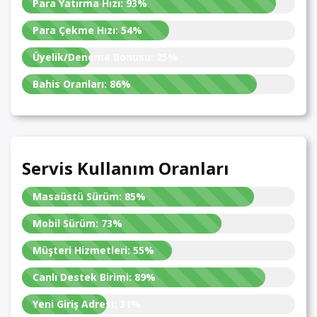
Para Yatırma Hızı:
93%
Para Çekme Hızı:
54%
Üyelik/Deneme Bonusu:
25%
Bahis Oranları:
86%
Servis Kullanım Oranları
Masaüstü Sürüm:
85%
Mobil Sürüm:
73%
Müşteri Hizmetleri:
55%
Canlı Destek Birimi:
89%
Yeni Giriş Adresi:
31%