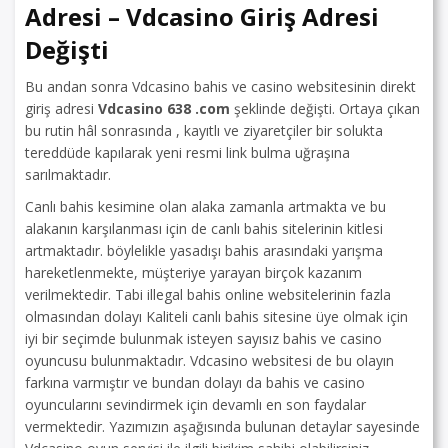
Adresi – Vdcasino Giriş Adresi
Değişti
Bu andan sonra Vdcasino bahis ve casino websitesinin direkt
giriş adresi
Vdcasino 638 .com
şeklinde değişti. Ortaya çıkan
bu rutin hâl sonrasında , kayıtlı ve ziyaretçiler bir solukta
tereddüde kapılarak yeni resmi link bulma uğraşına
sarılmaktadır.
Canlı bahis kesimine olan alaka zamanla artmakta ve bu
alakanın karşılanması için de canlı bahis sitelerinin kitlesi
artmaktadır. böylelikle yasadışı bahis arasındaki yarışma
hareketlenmekte, müşteriye yarayan birçok kazanım
verilmektedir. Tabi illegal bahis online websitelerinin fazla
olmasından dolayı Kaliteli canlı bahis sitesine üye olmak için
iyi bir seçimde bulunmak isteyen sayısız bahis ve casino
oyuncusu bulunmaktadır. Vdcasino websitesi de bu olayın
farkına varmıştır ve bundan dolayı da bahis ve casino
oyuncularını sevindirmek için devamlı en son faydalar
vermektedir. Yazımızın aşağısında bulunan detaylar sayesinde