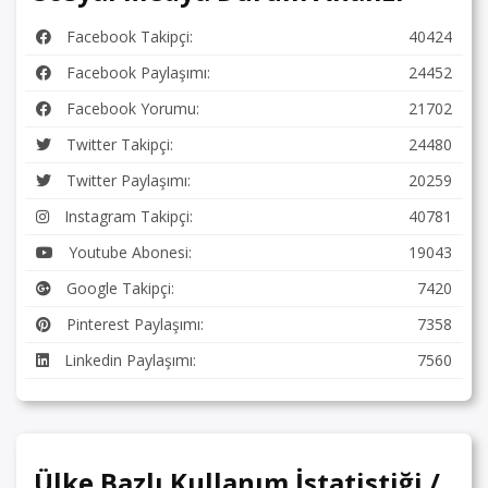
Facebook Takipçi:
40424
Facebook Paylaşımı:
24452
Facebook Yorumu:
21702
Twitter Takipçi:
24480
Twitter Paylaşımı:
20259
Instagram Takipçi:
40781
Youtube Abonesi:
19043
Google Takipçi:
7420
Pinterest Paylaşımı:
7358
Linkedin Paylaşımı:
7560
Ülke Bazlı Kullanım İstatistiği /