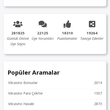
281825
22125
18310
19264
Günlük Online
Üye Yorumları
Puanlamalar
Tavsiye Edenler
Üye Sayısı
Popüler Aramalar
Vdcasino Bonuslar
2014
Vdcasino Para Çekme
1507
Vdcasino Havale
2873