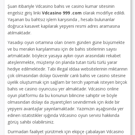
Şuan itibariyle Vdcasino bahis ve casino kumar sitesinin
engelsiz giriş linki
Vdcasino 999 .com
olarak modifiye edildi.
Yaşanan bu bahtsız işlem karşısında , hesabı bulunanlar
doğruca kasavet kapılarak yepyeni resmi adres aramasına
atılmaktadır.
Yasadışı oyun ortamına olan önem günden güne büyümekte
ve bu merakın karşılanması için de bahis sitelerinin sayısı
artmaktadır. böylece yasaya aykırı oyun arasındaki rekabet
ateşlenmekte, müşteriyi ön planda tutan türlü türlü yarar
hediye edilmektedir. Tabi illegal iddaa websitelerinin miktarının
çok olmasından dolayı Güvenilir canlı bahis ve casino sitesine
üyelik oluşturmak için sağlam bir tercih yapmak isteyen birçok
bahis ve casino oyuncusu yer almaktadır. Vdcasino online
oyun platformu da bu konunun bilincine sahiptir ve böyle
olmasından dolayı da ziyaretçileri sevindirmek için ikide bir
yepyeni avantajlar yayınlamaktadır. Yazımızın aşağısında yer
edinen istatistikler ışığında Vdcasino oyun servisi hakkında
görüş sahibi olabilirsiniz.
Durmadan faaliyet yürütmek için ekipçe çabalayan Vdcasino