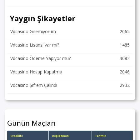
Yaygın Şikayetler
Vdcasino Giremiyorum
2065
Vdcasino Lisansı var mı?
1485
Vdcasino Ödeme Yapıyor mu?
3082
Vdcasino Hesap Kapatma
2046
Vdcasino Şifrem Çalındı
2932
Günün Maçları
Evsahibi
Deplasman
Tahmin