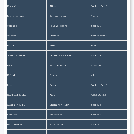
Kayserispor
Altay
Toplam Gol : 3
Menemenspor
Balıkesirspor
1 veya X
Valencia
Rayo Vallecano
Skor : 0:3
Watford
Chelsea
Sarı Kart : 0-3
Roma
Milan
MS1
Greuther Fürth
Arminia Bielefeld
Skor : 5:0
PSG
Saint-Étienne
X/2 & Üst 4.5
Khimki
Rostov
4 Üst
Jerv
Bryne
Toplam Gol : 1
Go Ahead Eagles
Ajax
1/X & Üst 3.5
Guangzhou FC
Shenzhen Ruby
Skor : 0:5
New York RB
Whitecaps
Skor : 5:1
Hannover 96
Schalke 04
Skor : 3:2