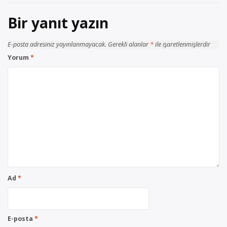
Bir yanıt yazın
E-posta adresiniz yayınlanmayacak.
Gerekli alanlar
*
ile işaretlenmişlerdir
Yorum
*
Ad
*
E-posta
*