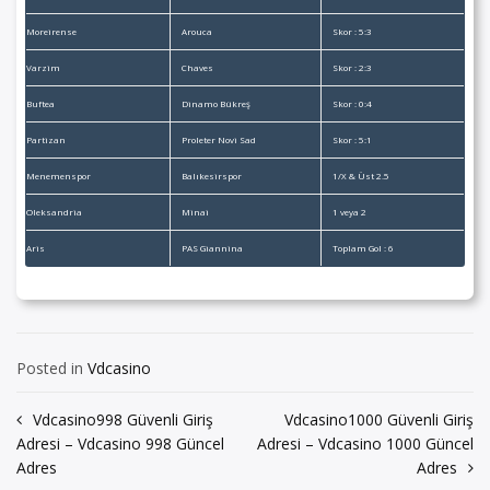
Moreirense
Arouca
Skor : 5:3
Varzim
Chaves
Skor : 2:3
Buftea
Dinamo Bükreş
Skor : 0:4
Partizan
Proleter Novi Sad
Skor : 5:1
Menemenspor
Balıkesirspor
1/X & Üst 2.5
Oleksandria
Minai
1 veya 2
Aris
PAS Giannina
Toplam Gol : 6
Posted in
Vdcasino
Yazı
Vdcasino998 Güvenli Giriş
Vdcasino1000 Güvenli Giriş
Adresi – Vdcasino 998 Güncel
Adresi – Vdcasino 1000 Güncel
gezinmesi
Adres
Adres