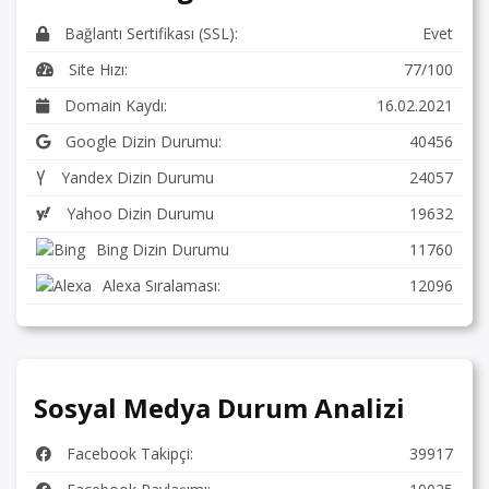
Bağlantı Sertifikası (SSL):
Evet
Site Hızı:
77/100
Domain Kaydı:
16.02.2021
Google Dizin Durumu:
40456
Yandex Dizin Durumu
24057
Yahoo Dizin Durumu
19632
Bing Dizin Durumu
11760
Alexa Sıralaması:
12096
Sosyal Medya Durum Analizi
Facebook Takipçi:
39917