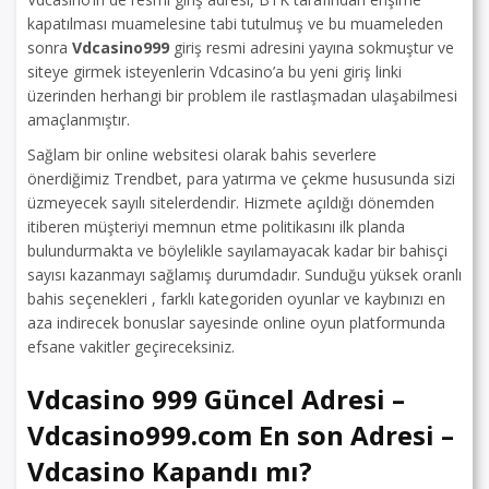
kapatılması muamelesine tabi tutulmuş ve bu muameleden
sonra
Vdcasino999
giriş resmi adresini yayına sokmuştur ve
siteye girmek isteyenlerin Vdcasino’a bu yeni giriş linki
üzerinden herhangi bir problem ile rastlaşmadan ulaşabilmesi
amaçlanmıştır.
Sağlam bir online websitesi olarak bahis severlere
önerdiğimiz Trendbet, para yatırma ve çekme hususunda sizi
üzmeyecek sayılı sitelerdendir. Hizmete açıldığı dönemden
itiberen müşteriyi memnun etme politikasını ilk planda
bulundurmakta ve böylelikle sayılamayacak kadar bir bahisçi
sayısı kazanmayı sağlamış durumdadır. Sunduğu yüksek oranlı
bahis seçenekleri , farklı kategoriden oyunlar ve kaybınızı en
aza indirecek bonuslar sayesinde online oyun platformunda
efsane vakitler geçireceksiniz.
Vdcasino 999 Güncel Adresi –
Vdcasino999.com En son Adresi –
Vdcasino Kapandı mı?