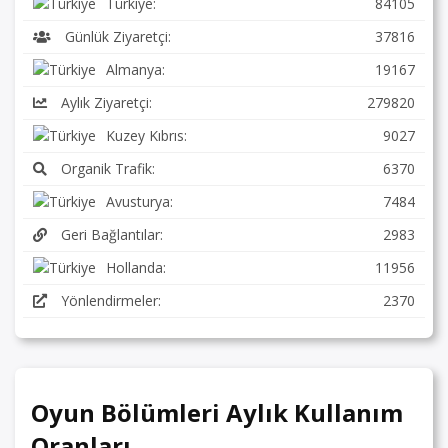
Türkiye:
84105
Günlük Ziyaretçi:
37816
Almanya:
19167
Aylık Ziyaretçi:
279820
Kuzey Kıbrıs:
9027
Organik Trafik:
6370
Avusturya:
7484
Geri Bağlantılar:
2983
Hollanda:
11956
Yönlendirmeler:
2370
Oyun Bölümleri Aylık Kullanım
Oranları