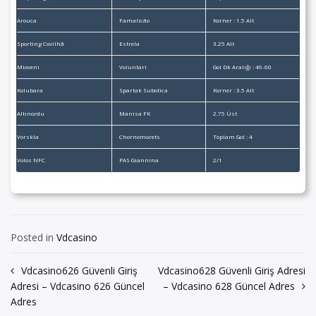
Arouca
Famalicão
Korner : 1.5 Alt
Sporting Covilhã
Estrela
3.25 Alt
Mioveni
Voluntari
Gol Dk Aralığı : 46-60
Kolubara
Spartak Subotica
Korner : 3.5 Alt
Altınordu
Manisa FK
2.75 Üst
Vorskla
Chornomorets
Toplam Gol : 4
Volos NFC
PAS Giannina
2/1
Posted in
Vdcasino
Yazı
Vdcasino626 Güvenli Giriş
Vdcasino628 Güvenli Giriş Adresi
Adresi – Vdcasino 626 Güncel
– Vdcasino 628 Güncel Adres
gezinmesi
Adres