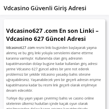
Skip
Vdcasino Güvenli Giriş Adresi
to
content
Vdcasino627 .com En son Linki –
Vdcasino 627 Güncel Adresi
Vdcasino627 .com
resmi linki bugünden başlayarak yayına
alınmış ve bu giriş linki yoluyla servislerini idame ettirme
kararına varmıştır. Kullanımda olan giriş adresinin
kapatılmasından dolayı bugüne kadar kullanılan giriş adresi
yerine Vdcasino 627 güncel adres bir yere not ederek
problemsiz bir şekilde Vdcasino yasadışı bahis sitesine
uğrayabilirsiniz. Yaşanabilecek yeni bir geçerli adresin erişime
kapatılmasına kadar bu resmi link geçerli olarak erişilmeye
devam edecektir.
Türkiye dışı yayın yapan çevirimiçi bahis ve casino online
sitelerinin ülkemiz hudutları içinde kaçak oyun olarak
görülmesinden dolayı bazen erişime kapatılmaktadır.