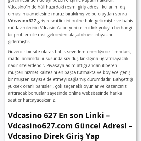
Vdcasino’in de hâli hazırdaki resmi giriş adresi, kullanım dışı
olması muamelesine maruz bırakılmış ve bu olaydan sonra
Vdcasino627
giriş resmi linkini online hale getirmiştir ve bahis
müdavimlerinin Vdcasino’a bu yeni resmi link yoluyla herhangi
bir problem ile rast gelmeden ulaşabilmesi ihtiyacını
gidermiştir.
Güvenilir bir site olarak bahis severlere önerdiğimiz Trendbet,
maddi anlamda hususunda sizi düş kırıklığına uğratmayacak
nadir sitelerdendir. Piyasaya adım attığı andan itiberen
müşteri hizmet kalitesini en başta tutmakta ve böylece geniş
bir müşteri sayısı elde etmeyi sağlamış durumdadır. Bahşettiği
yüksek oranlı bahisler , çok seçenekli oyunlar ve kazancınızı
arttıracak bonuslar sayesinde online websitesinde harika
saatler harcayacaksınız.
Vdcasino 627 En son Linki –
Vdcasino627.com Güncel Adresi –
Vdcasino Direk Giriş Yap