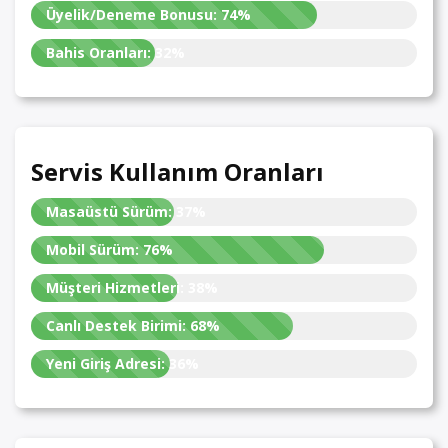
Üyelik/Deneme Bonusu:
74%
Bahis Oranları:
32%
Servis Kullanım Oranları
Masaüstü Sürüm:
37%
Mobil Sürüm:
76%
Müşteri Hizmetleri:
38%
Canlı Destek Birimi:
68%
Yeni Giriş Adresi:
36%