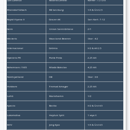
San Lorenzo
Rosario Central
Korner : 1.5 Üst
Rheindorf Altach
RB Salzburg
1/X & Üst 2.5
Rapid Viyana II
Grazer AK
Sarı Kart : 7-12
Genk
Union Saint-Gilloise
2/1
Westerlo
Waasland-Beveren
Skor : 4:2
Internacional
Grêmio
X/2 & Alt 2.5
Operário PR
Ponte Preta
2.25 Alt
Bohemians 1905
Mladá Boleslav
4.25 Alt
Nordsjælland
OB
Skor : 3:0
Hvidovre
Fremad Amager
2.25 Alt
Lahti
Mariehamn
1/2
Ajaccio
Bastia
X/2 & Üst 4.5
Lokomotiva
Hajduk Split
1 veya X
MVV
Jong Ajax
1/X & Üst 4.5