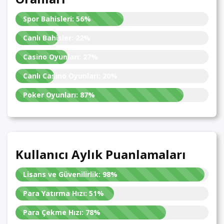
Spor Bahisleri:
56%
Canlı Bahisler:
22%
Casino Oyunları:
27%
Canlı Casino Oyunları:
20%
Poker Oyunları:
87%
Kullanıcı Aylık Puanlamaları
Lisans ve Güvenilirlik:
98%
Para Yatırma Hızı:
51%
Para Çekme Hızı:
78%