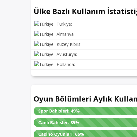
Ülke Bazlı Kullanım İstatisti
Türkiye:
Almanya:
Kuzey Kıbrıs:
Avusturya:
Hollanda:
Oyun Bölümleri Aylık Kulla
Spor Bahisleri:
49%
Canlı Bahisler:
85%
Casino Oyunları:
66%