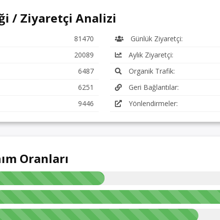
ği / Ziyaretçi Analizi
81470
Günlük Ziyaretçi:
20089
Aylık Ziyaretçi:
6487
Organik Trafik:
6251
Geri Bağlantılar:
9446
Yönlendirmeler:
nım Oranları