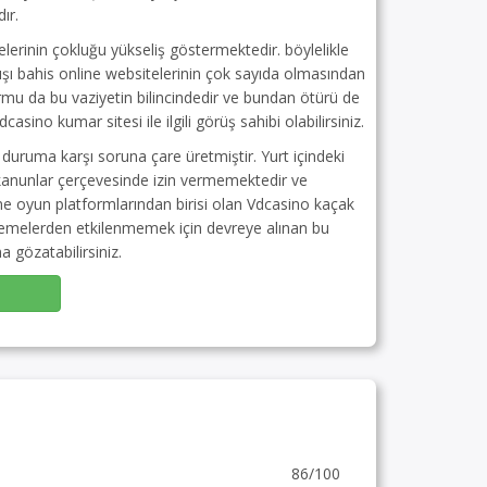
ır.
lerinin çokluğu yükseliş göstermektedir. böylelikle
dışı bahis online websitelerinin çok sayıda olmasından
ormu da bu vaziyetin bilincindedir ve bundan ötürü de
no kumar sitesi ile ilgili görüş sahibi olabilirsiniz.
uruma karşı soruna çare üretmiştir. Yurt içindeki
e kanunlar çerçevesinde izin vermemektedir ve
ine oyun platformlarından birisi olan Vdcasino kaçak
llemelerden etkilenmemek için devreye alınan bu
a gözatabilirsiniz.
86/100