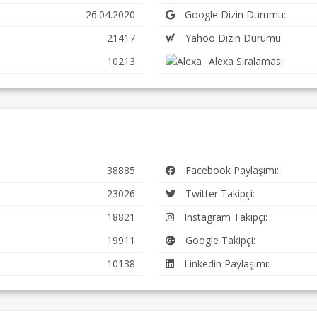
26.04.2020
Google Dizin Durumu:
21417
Yahoo Dizin Durumu
10213
Alexa Sıralaması:
i
38885
Facebook Paylaşımı:
23026
Twitter Takipçi:
18821
Instagram Takipçi:
19911
Google Takipçi:
10138
Linkedin Paylaşımı: