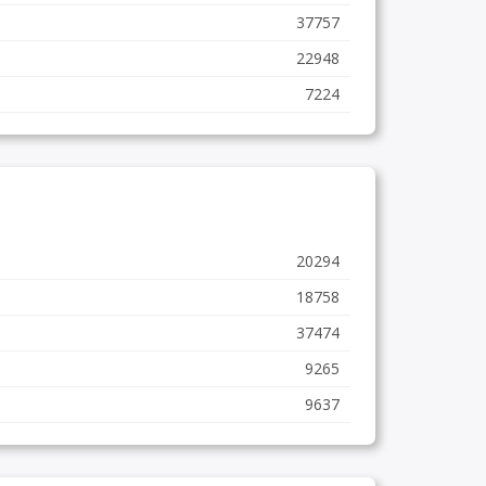
37757
22948
7224
20294
18758
37474
9265
9637