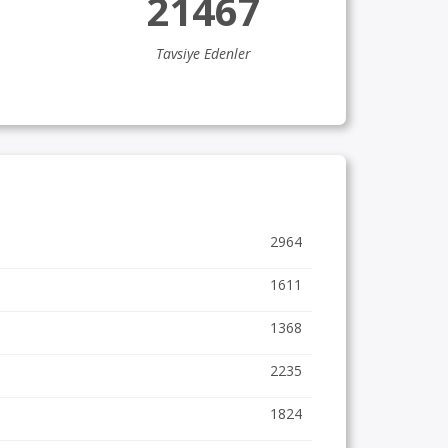
21467
Tavsiye Edenler
2964
1611
1368
2235
1824