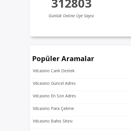
312803
Günlük Online Üye Sayısı
Popüler Aramalar
Vdcasino Canlı Destek
Vdcasino Güncel Adres
Vdcasino En Son Adres
Vdcasino Para Çekme
Vdcasino Bahis Sitesi