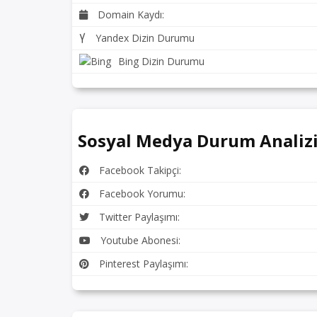
Domain Kaydı:
Yandex Dizin Durumu
Bing Dizin Durumu
Sosyal Medya Durum Analiz
Facebook Takipçi:
Facebook Yorumu:
Twitter Paylaşımı:
Youtube Abonesi:
Pinterest Paylaşımı: