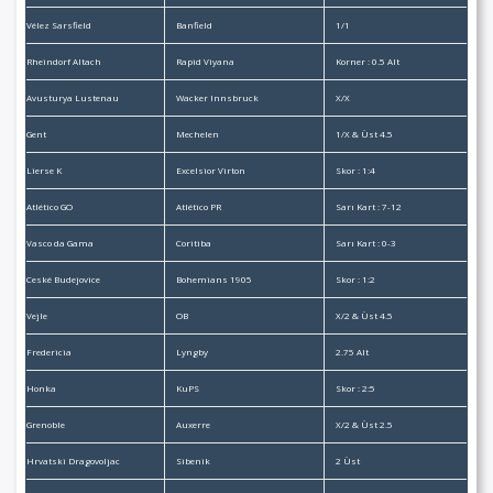
Vélez Sarsfield
Banfield
1/1
Rheindorf Altach
Rapid Viyana
Korner : 0.5 Alt
Avusturya Lustenau
Wacker Innsbruck
X/X
Gent
Mechelen
1/X & Üst 4.5
Lierse K
Excelsior Virton
Skor : 1:4
Atlético GO
Atlético PR
Sarı Kart : 7-12
Vasco da Gama
Coritiba
Sarı Kart : 0-3
Ceské Budejovice
Bohemians 1905
Skor : 1:2
Vejle
OB
X/2 & Üst 4.5
Fredericia
Lyngby
2.75 Alt
Honka
KuPS
Skor : 2:5
Grenoble
Auxerre
X/2 & Üst 2.5
Hrvatski Dragovoljac
Sibenik
2 Üst