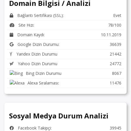
Domain Bilgisi / Analizi
Bağlantı Sertifikası (SSL):
Evet
Site Hızı:
78/100
Domain Kaydı:
10.11.2019
Google Dizin Durumu:
36639
Yandex Dizin Durumu
21442
Yahoo Dizin Durumu
24772
Bing Dizin Durumu
8067
Alexa Sıralaması:
11476
Sosyal Medya Durum Analizi
Facebook Takipçi:
39945