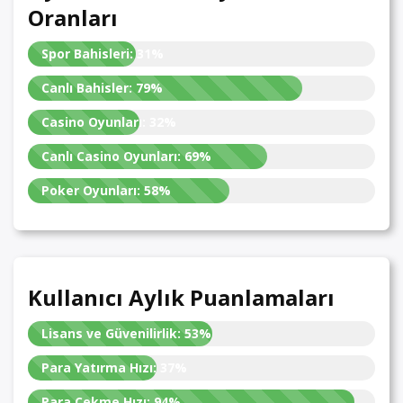
Oranları
Spor Bahisleri:
31%
Canlı Bahisler:
79%
Casino Oyunları:
32%
Canlı Casino Oyunları:
69%
Poker Oyunları:
58%
Kullanıcı Aylık Puanlamaları
Lisans ve Güvenilirlik:
53%
Para Yatırma Hızı:
37%
Para Çekme Hızı:
94%