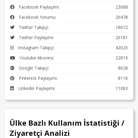
Facebook Paylaşımı:
23088
Facebook Yorumu:
20478
Twitter Takipçi:
18672
Twitter Paylaşımı:
20181
Instagram Takipçi:
42025
Youtube Abonesi:
22819
Google Takipçi:
8628
Pinterest Paylaşımı:
8116
Linkedin Paylaşımı:
11083
Ülke Bazlı Kullanım İstatistiği /
Ziyaretçi Analizi