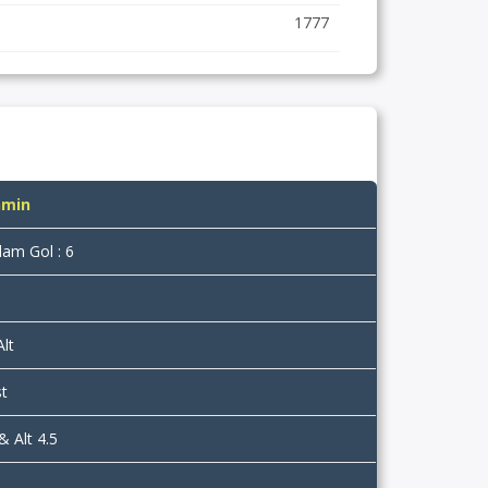
1777
hmin
lam Gol : 6
Alt
st
& Alt 4.5