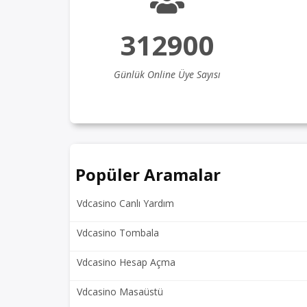
312900
Günlük Online Üye Sayısı
Popüler Aramalar
Vdcasino Canlı Yardım
Vdcasino Tombala
Vdcasino Hesap Açma
Vdcasino Masaüstü