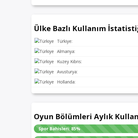
Ülke Bazlı Kullanım İstatisti
Türkiye:
Almanya:
Kuzey Kıbrıs:
Avusturya:
Hollanda:
Oyun Bölümleri Aylık Kulla
Spor Bahisleri:
85%