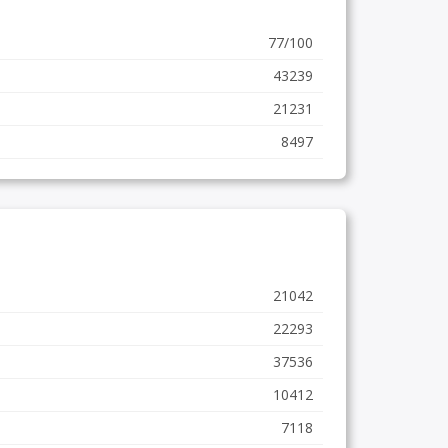
77/100
43239
21231
8497
21042
22293
37536
10412
7118