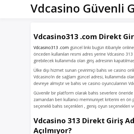
Skip
Vdcasino Güvenli G
to
content
Vdcasino313 .com Direkt Giri
Vdcasino313 .com
güncel linki bugün itibariyle onlin
önceden kullanılan resmi adres yerine Vdcasino 313 
girebilecek kullanımda olan giriş adresinin kapatılma
Ülke dışı hizmet sunan çevirimiçi bahis ve casino o
Vdcasino’in de sağlam güncel adresi, kullanımda o
devreye almıştır ve bahis ve casino oyuncularının Vdc
Güvenilir bir platform olarak bahis severlere öneri
zamandan beri kullanıcı memnuniyet kriterini en ön 
seçenekli bahis seçenkleri , geniş oyun seçenekleri 
Vdcasino 313 Direkt Giriş Ad
Açılmıyor?