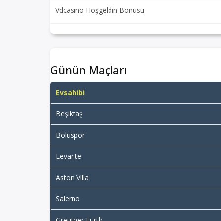
Vdcasino Hoşgeldin Bonusu
Günün Maçları
Evsahibi
Beşiktaş
Boluspor
Levante
Aston Villa
Salerno
Greuther Fürth