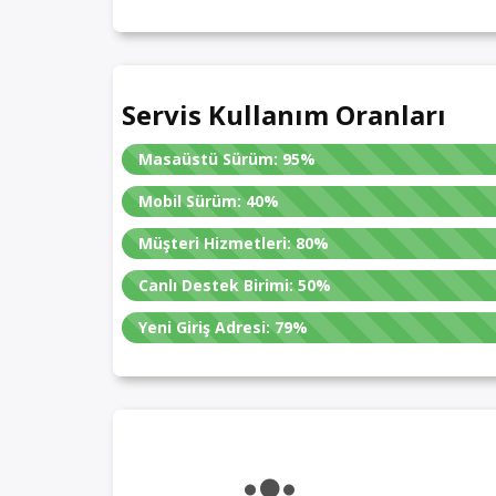
Servis Kullanım Oranları
Masaüstü Sürüm:
95%
Mobil Sürüm:
40%
Müşteri Hizmetleri:
80%
Canlı Destek Birimi:
50%
Yeni Giriş Adresi:
79%