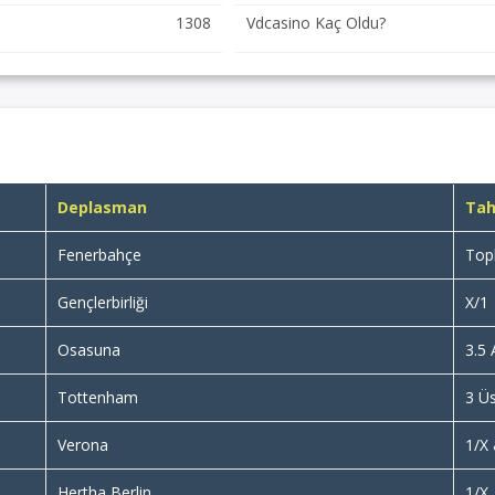
1308
Vdcasino Kaç Oldu?
Deplasman
Ta
Fenerbahçe
Top
Gençlerbirliği
X/1
Osasuna
3.5 
Tottenham
3 Ü
Verona
1/X 
Hertha Berlin
1/X