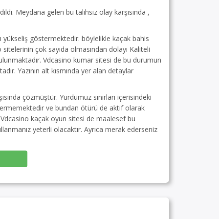
ildi. Meydana gelen bu talihsiz olay karşısında ,
sı yükseliş göstermektedir. böylelikle kaçak bahis
sitelerinin çok sayıda olmasından dolayı Kaliteli
 bulunmaktadır. Vdcasino kumar sitesi de bu durumun
adır. Yazının alt kısmında yer alan detaylar
sında çözmüştür. Yurdumuz sınırları içerisindeki
ay vermemektedir ve bundan ötürü de aktif olarak
lan Vdcasino kaçak oyun sitesi de maalesef bu
llanmanız yeterli olacaktır. Ayrıca merak ederseniz