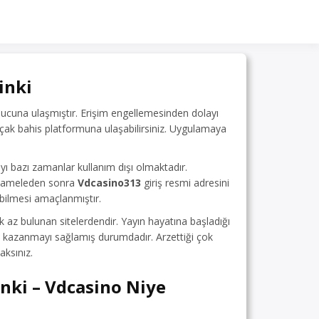
inki
sonucuna ulaşmıştır. Erişim engellemesinden dolayı
açak bahis platformuna ulaşabilirsiniz. Uygulamaya
ı bazı zamanlar kullanım dışı olmaktadır.
muameleden sonra
Vdcasino313
giriş resmi adresini
abilmesi amaçlanmıştır.
az bulunan sitelerdendir. Yayın hayatına başladığı
ı kazanmayı sağlamış durumdadır. Arzettiği çok
aksınız.
inki – Vdcasino Niye