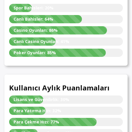
Spor Bahisleri:
20%
Canlı Bahisler:
64%
Casino Oyunları:
86%
Canlı Casino Oyunları:
41%
Poker Oyunları:
85%
Kullanıcı Aylık Puanlamaları
Lisans ve Güvenilirlik:
30%
Para Yatırma Hızı:
32%
Para Çekme Hızı:
77%