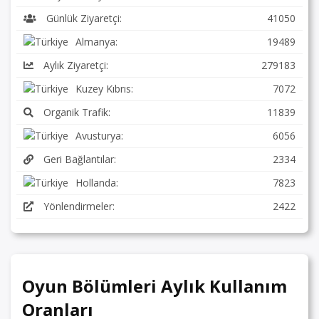
Günlük Ziyaretçi:
41050
Almanya:
19489
Aylık Ziyaretçi:
279183
Kuzey Kıbrıs:
7072
Organik Trafik:
11839
Avusturya:
6056
Geri Bağlantılar:
2334
Hollanda:
7823
Yönlendirmeler:
2422
Oyun Bölümleri Aylık Kullanım
Oranları