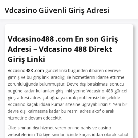
Skip
Vdcasino Güvenli Giriş Adresi
to
content
Vdcasino488 .com En son Giriş
Adresi – Vdcasino 488 Direkt
Giriş Linki
Vdcasino488 .com
güncel linki bugünden itibaren devreye
girmiş ve bu giriş linki aracılığı ile hizmetlerini idame ettirme
zorunluluğunda bulunmuştur. Devre dışı bırakılması sonucu
bugüne kadar kullanılan giriş linki yerine Vdcasino 488 güncel
giriş adresi adres çubuğua yazarak problemsiz bir şekilde
Vdcasino kaçak iddaa kumar sitesine uğrayabilirsiniz. Yeni bir
devre dışı kalmasına kadar bu resmi adres aktif olarak
hizmetine devam edecektir.
Ülke sınırları dışı hizmet veren online bahis ve casino
websitelerinin Türkiye sınırları içinde kaçak iddaa olarak kabul