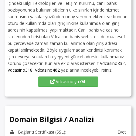
içindeki Bilgi Teknolojileri ve İletişim Kurumu, canlı bahis
pozisyonunda bulunan sitelerin ülke sınırları içinde hizmet
sunmasına yasalar yüzünden onay vermemektedir ve bundan
ötürü de kullanımda olan giriş linkine kullanımda olan giriş
adresinin kapatılması yapılmaktadır. Canlı bahis ve casino
sitelerinden birisi olan Vdcasino bahis websitesi de maalesef
bu çerçevede zaman zaman kullanımda olan giriş adresi
kapatılabilmektedir. Böyle uygulamadan kendinizi korumak
için devreye sokulan bu yepyeni güncel adresini kullanmanız
sorunu çözecektir. Bunlara ek olarak isterseniz
Vdcasino832
,
Vdcasino318
,
Vdcasino462
yazılarına inceleyebilirsiniz.
Vdcasino'ya Git
Domain Bilgisi / Analizi
Bağlantı Sertifikası (SSL):
Evet