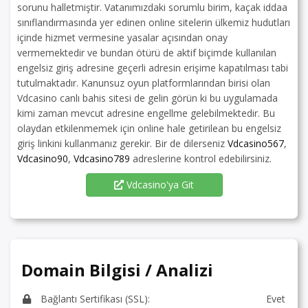
sorunu halletmiştir. Vatanımızdaki sorumlu birim, kaçak iddaa
sınıflandırmasında yer edinen online sitelerin ülkemiz hudutları
içinde hizmet vermesine yasalar açısından onay
vermemektedir ve bundan ötürü de aktif biçimde kullanılan
engelsiz giriş adresine geçerli adresin erişime kapatılması tabi
tutulmaktadır. Kanunsuz oyun platformlarından birisi olan
Vdcasino canlı bahis sitesi de gelin görün ki bu uygulamada
kimi zaman mevcut adresine engellme gelebilmektedir. Bu
olaydan etkilenmemek için online hale getirilean bu engelsiz
giriş linkini kullanmanız gerekir. Bir de dilerseniz
Vdcasino567
,
Vdcasino90
,
Vdcasino789
adreslerine kontrol edebilirsiniz.
Vdcasino'ya Git
Domain Bilgisi / Analizi
Bağlantı Sertifikası (SSL):
Evet