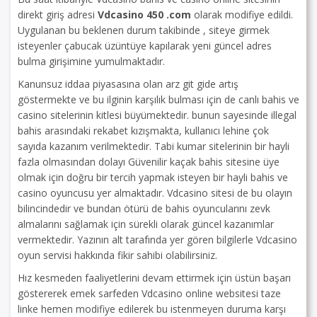
direkt giriş adresi
Vdcasino 450 .com
olarak modifiye edildi.
Uygulanan bu beklenen durum takibinde , siteye girmek
isteyenler çabucak üzüntüye kapılarak yeni güncel adres
bulma girişimine yumulmaktadır.
Kanunsuz iddaa piyasasına olan arz git gide artış
göstermekte ve bu ilginin karşılık bulması için de canlı bahis ve
casino sitelerinin kitlesi büyümektedir. bunun sayesinde illegal
bahis arasındaki rekabet kızışmakta, kullanıcı lehine çok
sayıda kazanım verilmektedir. Tabi kumar sitelerinin bir hayli
fazla olmasından dolayı Güvenilir kaçak bahis sitesine üye
olmak için doğru bir tercih yapmak isteyen bir hayli bahis ve
casino oyuncusu yer almaktadır. Vdcasino sitesi de bu olayın
bilincindedir ve bundan ötürü de bahis oyuncularını zevk
almalarını sağlamak için sürekli olarak güncel kazanımlar
vermektedir. Yazının alt tarafında yer gören bilgilerle Vdcasino
oyun servisi hakkında fikir sahibi olabilirsiniz.
Hız kesmeden faaliyetlerini devam ettirmek için üstün başarı
göstererek emek sarfeden Vdcasino online websitesi taze
linke hemen modifiye edilerek bu istenmeyen duruma karşı