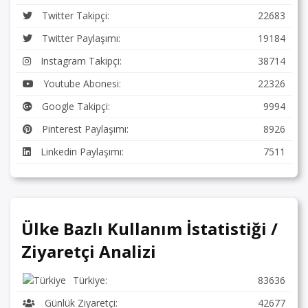
Twitter Takipçi:
22683
Twitter Paylaşımı:
19184
Instagram Takipçi:
38714
Youtube Abonesi:
22326
Google Takipçi:
9994
Pinterest Paylaşımı:
8926
Linkedin Paylaşımı:
7511
Ülke Bazlı Kullanım İstatistiği /
Ziyaretçi Analizi
Türkiye:
83636
Günlük Ziyaretçi:
42677