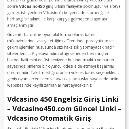
sonra
Vdcasino450
giriş urlsini faaliyete sokmuştur ve siteye
girmek isteyenlerin Vdcasino’a bu yeni adres aracılığı ile
herhangi bir sıkıntı ile karşı karşıya gelmeden ulaşması
amaçlanmıştır.
Güvenilir bir online oyun platformu olarak bahis
müdavimlerine tavsiye ettiğimiz Trendbet, para yatırım ve
çekim işlemleri hususunda sizi haksızlık yapmayacak nadir
sitelerdendir. Piyasaya adım attığı seneden beri müşteri
hizmet kalitesini en üst seviyede bulundurmakta ve bunun
sayesinde binlerce bir oyuncu kitlesi elde etmeyi başarmış
durumdadır. Takdim ettiği oranları yüksek bahis seçenekleri ,
geniş oyun seçenekleri ve avantajlı bonuslar sayesinde online
websitesinde keyifli zamanlar harcayacaksınız.
Vdcasino 450 Engelsiz Giriş Linki
– Vdcasino450.com Güncel Linki –
Vdcasino Otomatik Giriş
Bu saat itibariyle Vdcasino bahis ve casino online sitesinin