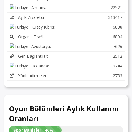
Almanya:
22521
Aylık Ziyaretçi:
313417
Kuzey Kıbrıs:
6888
Organik Trafik:
6804
Avusturya:
7626
Geri Bağlantılar:
2512
Hollanda:
9744
Yönlendirmeler:
2753
Oyun Bölümleri Aylık Kullanım
Oranları
Spor Bahisleri:
46%