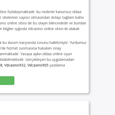
kitlesi fazlalaşmaktadır. bu nedenle kanunsuz iddaa
r sitelerinin sayısız olmasından dolayı Sağlam bahis
no online sitesi de bu olayın bilincindedir ve bundan
lgiler ışığında Vdcasino online sitesi ile alakalı
 bu durum karşısında sorunu halletmiştir. Yurdumuz
rkiye’de hizmet sunmasına hukuken onay
lanmaktadır. Yasaya aykırı iddaa online oyun
atılabilmektedir. Gerçekleşen bu uygulamadan
88
,
Vdcasino932
,
Vdcasino905
yazılarına