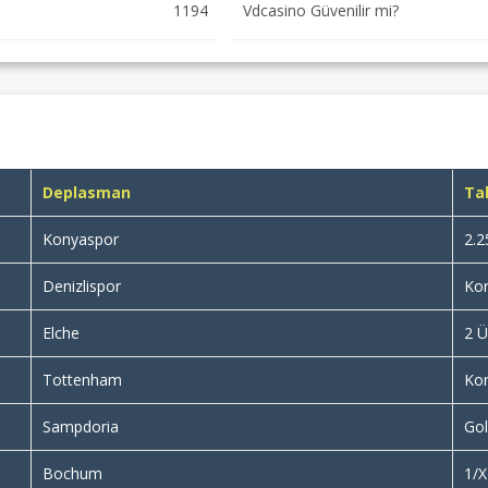
1194
Vdcasino Güvenilir mi?
Deplasman
Ta
Konyaspor
2.2
Denizlispor
Kor
Elche
2 Ü
Tottenham
Kor
Sampdoria
Gol
Bochum
1/X