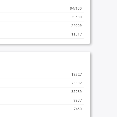
94/100
39530
22009
11517
18327
23332
35239
9937
7460