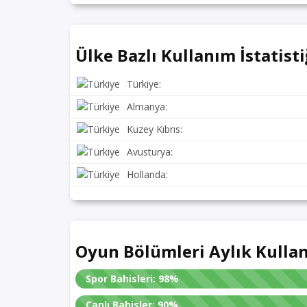
Ülke Bazlı Kullanım İstatisti
Türkiye:
Almanya:
Kuzey Kıbrıs:
Avusturya:
Hollanda:
Oyun Bölümleri Aylık Kulla
Spor Bahisleri:
98%
Canlı Bahisler:
90%