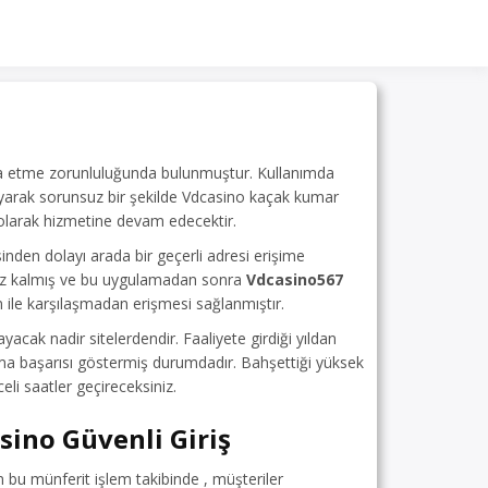
icra etme zorunluluğunda bulunmuştur. Kullanımda
şlayarak sorunsuz bir şekilde Vdcasino kaçak kumar
 olarak hizmetine devam edecektir.
sinden dolayı arada bir geçerli adresi erişime
aruz kalmış ve bu uygulamadan sonra
Vdcasino567
em ile karşılaşmadan erişmesi sağlanmıştır.
acak nadir sitelerdendir. Faaliyete girdiği yıldan
lma başarısı göstermiş durumdadır. Bahşettiği yüksek
eli saatler geçireceksiniz.
sino Güvenli Giriş
 bu münferit işlem takibinde , müşteriler