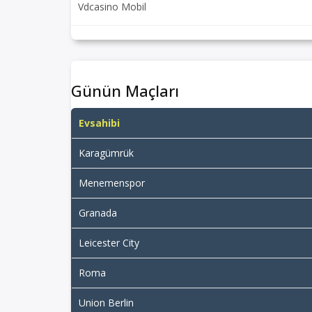
Vdcasino Mobil
Günün Maçları
Evsahibi
Karagümrük
Menemenspor
Granada
Leicester City
Roma
Union Berlin