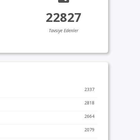
22827
Tavsiye Edenler
2337
2818
2664
2079