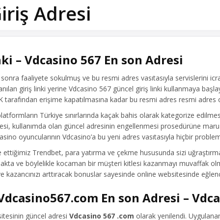
iriş Adresi
ki – Vdcasino 567 En son Adresi
sonra faaliyete sokulmuş ve bu resmi adres vasıtasıyla servislerini 
nılan giriş linki yerine Vdcasino 567 güncel giriş linki kullanmaya ba
BTK tarafından erişime kapatılmasına kadar bu resmi adres resmi adres
o platformların Türkiye sınırlarında kaçak bahis olarak kategorize edilme
 adresi, kullanımda olan güncel adresinin engellenmesi prosedürüne m
e casino oyuncularının Vdcasino’a bu yeni adres vasıtasıyla hiçbir probl
iye ettiğimiz Trendbet, para yatırma ve çekme hususunda sizi uğraştırmay
utmakta ve böylelikle kocaman bir müşteri kitlesi kazanmayı muvaffak o
 ve kazancınızı arttıracak bonuslar sayesinde online websitesinde eğlenc
 Vdcasino567.com En son Adresi – Vdca
itesinin güncel adresi
Vdcasino 567 .com
olarak yenilendi. Uygulanan