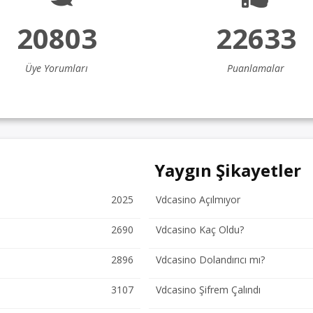
20803
22633
Üye Yorumları
Puanlamalar
Yaygın Şikayetler
2025
Vdcasino Açılmıyor
2690
Vdcasino Kaç Oldu?
2896
Vdcasino Dolandırıcı mı?
3107
Vdcasino Şifrem Çalındı