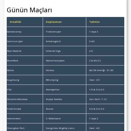
Günün Maçları
Evsahibi
Deplasman
Tahmin
Galatasaray
Trabzonspor
1 veya 2
Samsunspor
Ankaragücü
3 Alt
Real Madrid
Celta de Vigo
2/2
Brentford
Wolverhampton
2 & Alt 2.5
Roma
Verona
Gol Dk Aralığı : 31-45
Augsburg
RB Leipzig
Skor : 2:5
PSG
Montpellier
1/X & Üst 2.5
Dinamo Moskova
Krylya Sovetov
Sarı Kart : 7-12
Fredrikstad
Åsane
X/2 & Üst 3.5
Heerenveen
S. Rotterdam
1 veya 2
Shanghai Port
Cangzhou Mighty Lions
Skor : 4:5