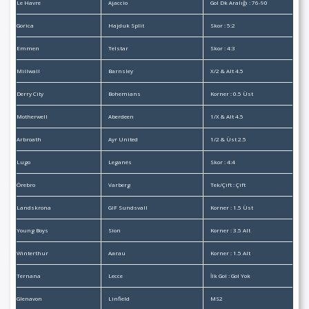
Le Havre
Ajaccio
Gol Dk Aralığı : 76-90
Gorica
Hajduk Split
Skor : 5:2
Emmen
Telstar
Skor : 4:3
Millwall
Barnsley
X/2 & Alt 4.5
Derry City
Bohemians
Korner : 0.5 Üst
Motherwell
Aberdeen
1/X & Alt 4.5
Arbroath
Ayr United
1/2 & Üst 2.5
Lugo
Leganés
Skor : 4:4
Örebro
Varberg
Tek/Çift : Çift
Landskrona
GIF Sundsvall
Korner : 1.5 Üst
Young Boys
Sion
Korner : 3.5 Alt
Winterthur
Aarau
Korner : 1.5 Alt
Ternana
Lecce
İlk Gol : Gol Yok
Glenavon
Linfield
MS2