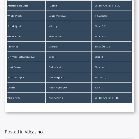
Atlético San Luis
Juárez
Gol Dk Aralığı : 16-30
Wisla Plock
Legia Varşova
X & Alt 2.5
Sandefjord
Viking
Skor : 0:2
Gil Vicente
Belenenses
Skor : 4:3
Trofense
Estrela
1/X & Üst 2.5
Universitatea Craiova
Sepsi
Skor : 5:1
Novi Pazar
Cukaricki
Skor : 4:1
Samsunspor
Ankaragücü
Korner : Çift
Desna
Rukh Vynnyky
3.5 Alt
Volos NFC
AEK Athens
Gol Dk Aralığı : 1-15
Posted in
Vdcasino