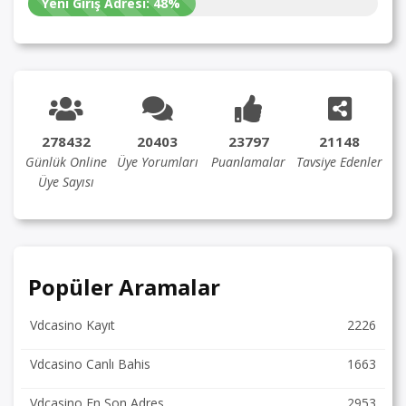
Yeni Giriş Adresi:
48%
278432
20403
23797
21148
Günlük Online
Üye Yorumları
Puanlamalar
Tavsiye Edenler
Üye Sayısı
Popüler Aramalar
Vdcasino Kayıt
2226
Vdcasino Canlı Bahis
1663
Vdcasino En Son Adres
2953