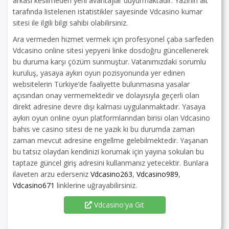
arkası kesilmeden yeni avantajlar duyurmaktadır. Yazının alt
tarafında listelenen istatistikler sayesinde Vdcasino kumar
sitesi ile ilgili bilgi sahibi olabilirsiniz.
Ara vermeden hizmet vermek için profesyonel çaba sarfeden
Vdcasino online sitesi yepyeni linke dosdoğru güncellenerek
bu duruma karşı çözüm sunmuştur. Vatanımızdaki sorumlu
kuruluş, yasaya aykırı oyun pozisyonunda yer edinen
websitelerin Türkiye’de faaliyette bulunmasına yasalar
açısından onay vermemektedir ve dolayısıyla geçerli olan
direkt adresine devre dışı kalması uygulanmaktadır. Yasaya
aykırı oyun online oyun platformlarından birisi olan Vdcasino
bahis ve casino sitesi de ne yazık ki bu durumda zaman
zaman mevcut adresine engellme gelebilmektedir. Yaşanan
bu tatsız olaydan kendinizi korumak için yayına sokulan bu
taptaze güncel giriş adresini kullanmanız yetecektir. Bunlara
ilaveten arzu ederseniz
Vdcasino263
,
Vdcasino989
,
Vdcasino671
linklerine uğrayabilirsiniz.
Vdcasino'ya Git