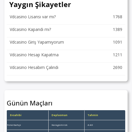
Yaygın Şikayetler
Vdcasino Lisansı var mı?
1768
Vdcasino Kapandı mı?
1389
Vdcasino Giriş Yapamıyorum
1091
Vdcasino Hesap Kapatma
1211
Vdcasino Hesabım Çalındı
2690
Günün Maçları
Evsahibi
Deplasman
Tahmin
Fenerbahçe
Karagümrük
4 Alt