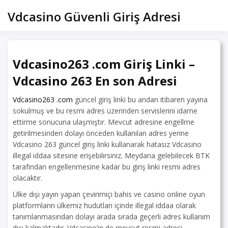
Skip
Vdcasino Güvenli Giriş Adresi
to
content
Vdcasino263 .com Giriş Linki –
Vdcasino 263 En son Adresi
Vdcasino263 .com
güncel giriş linki bu andan itibaren yayına
sokulmuş ve bu resmi adres üzerinden servislerini idame
ettirme sonucuna ulaşmıştır. Mevcut adresine engellme
getirilmesinden dolayı önceden kullanılan adres yerine
Vdcasino 263 güncel giriş linki kullanarak hatasız Vdcasino
illegal iddaa sitesine erişebilirsiniz. Meydana gelebilecek BTK
tarafından engellenmesine kadar bu giriş linki resmi adres
olacaktır.
Ülke dışı yayın yapan çevirimiçi bahis ve casino online oyun
platformların ülkemiz hudutları içinde illegal iddaa olarak
tanımlanmasından dolayı arada sırada geçerli adres kullanım
dışı kalmaktadır. Vdcasino’in de mevcut resmi adresi,