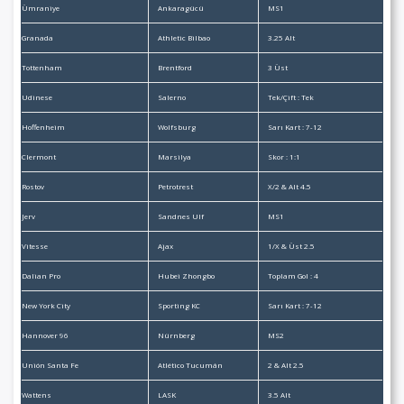
Ümraniye
Ankaragücü
MS1
Granada
Athletic Bilbao
3.25 Alt
Tottenham
Brentford
3 Üst
Udinese
Salerno
Tek/Çift : Tek
Hoffenheim
Wolfsburg
Sarı Kart : 7-12
Clermont
Marsilya
Skor : 1:1
Rostov
Petrotrest
X/2 & Alt 4.5
Jerv
Sandnes Ulf
MS1
Vitesse
Ajax
1/X & Üst 2.5
Dalian Pro
Hubei Zhongbo
Toplam Gol : 4
New York City
Sporting KC
Sarı Kart : 7-12
Hannover 96
Nürnberg
MS2
Unión Santa Fe
Atlético Tucumán
2 & Alt 2.5
Wattens
LASK
3.5 Alt