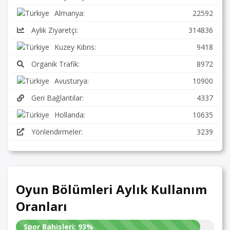
Almanya:
22592
Aylık Ziyaretçi:
314836
Kuzey Kıbrıs:
9418
Organik Trafik:
8972
Avusturya:
10900
Geri Bağlantılar:
4337
Hollanda:
10635
Yönlendirmeler:
3239
Oyun Bölümleri Aylık Kullanım
Oranları
Spor Bahisleri:
93%