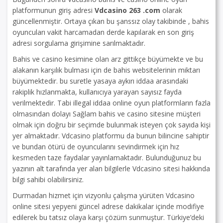
platformunun giriş adresi
Vdcasino 263 .com
olarak
güncellenmiştir. Ortaya çıkan bu şanssız olay takibinde , bahis
oyuncuları vakit harcamadan derde kapılarak en son giriş
adresi sorgulama girişimine sarılmaktadır.
Bahis ve casino kesimine olan arz gittikçe büyümekte ve bu
alakanın karşılık bulması için de bahis websitelerinin miktarı
büyümektedir. bu suretle yasaya aykırı iddaa arasındaki
rakiplik hızlanmakta, kullanıcıya yarayan sayısız fayda
verilmektedir. Tabi illegal iddaa online oyun platformların fazla
olmasından dolayı Sağlam bahis ve casino sitesine müşteri
olmak için doğru bir seçimde bulunmak isteyen çok sayıda kişi
yer almaktadır. Vdcasino platformu da bunun bilincine sahiptir
ve bundan ötürü de oyuncularını sevindirmek için hız
kesmeden taze faydalar yayınlamaktadır. Bulunduğunuz bu
yazının alt tarafında yer alan bilgilerle Vdcasino sitesi hakkında
bilgi sahibi olabilirsiniz.
Durmadan hizmet için vizyonlu çalışma yürüten Vdcasino
online sitesi yepyeni güncel adrese dakikalar içinde modifiye
edilerek bu tatsız olaya karşı çözüm sunmuştur. Türkiye’deki