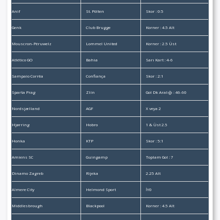
Anif
St. Pölten
Skor : 0:5
Genk
Club Brugge
Korner : 4.5 Alt
Mouscron-Péruwelz
Lommel United
Korner : 2.5 Üst
Atlético GO
Bahia
Sarı Kart : 4-6
Sampaio Corrêa
Confiança
Skor : 2:1
Sparta Prag
Zlín
Gol Dk Aralığı : 46-60
Nordsjælland
AGF
X veya 2
Hjørring
Hobro
1 & Üst 2.5
Honka
KTP
Skor : 5:1
Amiens SC
Guingamp
Toplam Gol : 7
Dinamo Zagreb
Rijeka
2.25 Alt
Almere City
Helmond Sport
İY0
Middlesbrough
Blackpool
Korner : 4.5 Alt