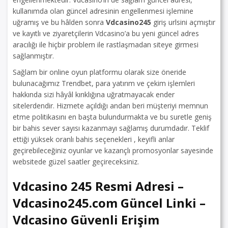
kullanımda olan güncel adresinin engellenmesi işlemine
uğramış ve bu hâlden sonra
Vdcasino245
giriş urlsini açmıştır
ve kayıtlı ve ziyaretçilerin Vdcasino’a bu yeni güncel adres
aracılığı ile hiçbir problem ile rastlaşmadan siteye girmesi
sağlanmıştır.
Sağlam bir online oyun platformu olarak size öneride
bulunacağımız Trendbet, para yatırım ve çekim işlemleri
hakkında sizi hâyâl kırıklığına uğratmayacak ender
sitelerdendir. Hizmete açıldığı andan beri müşteriyi memnun
etme politikasını en başta bulundurmakta ve bu suretle geniş
bir bahis sever sayısı kazanmayı sağlamış durumdadır. Teklif
ettiği yüksek oranlı bahis seçenekleri , keyifli anlar
geçirebileceğiniz oyunlar ve kazançlı promosyonlar sayesinde
websitede güzel saatler geçireceksiniz.
Vdcasino 245 Resmi Adresi –
Vdcasino245.com Güncel Linki –
Vdcasino Güvenli Erişim