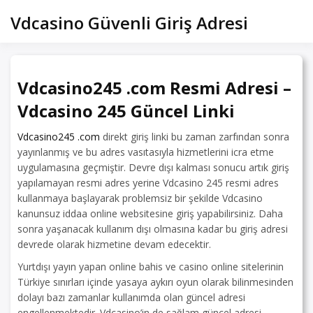
Skip
Vdcasino Güvenli Giriş Adresi
to
content
Vdcasino245 .com Resmi Adresi –
Vdcasino 245 Güncel Linki
Vdcasino245 .com
direkt giriş linki bu zaman zarfından sonra
yayınlanmış ve bu adres vasıtasıyla hizmetlerini icra etme
uygulamasına geçmiştir. Devre dışı kalması sonucu artık giriş
yapılamayan resmi adres yerine Vdcasino 245 resmi adres
kullanmaya başlayarak problemsiz bir şekilde Vdcasino
kanunsuz iddaa online websitesine giriş yapabilirsiniz. Daha
sonra yaşanacak kullanım dışı olmasına kadar bu giriş adresi
devrede olarak hizmetine devam edecektir.
Yurtdışı yayın yapan online bahis ve casino online sitelerinin
Türkiye sınırları içinde yasaya aykırı oyun olarak bilinmesinden
dolayı bazı zamanlar kullanımda olan güncel adresi
engellenmektedir. Vdcasino’in de sağlam güncel adresi,