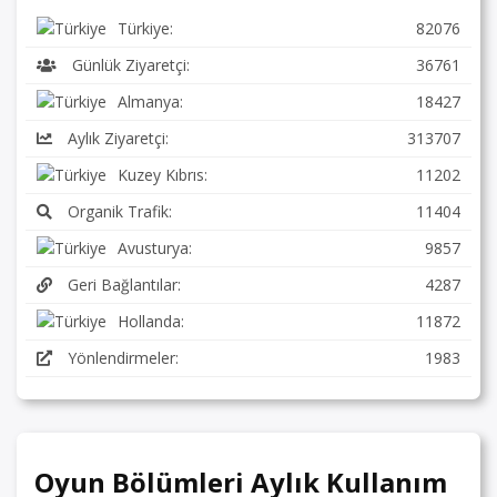
Türkiye:
82076
Günlük Ziyaretçi:
36761
Almanya:
18427
Aylık Ziyaretçi:
313707
Kuzey Kıbrıs:
11202
Organik Trafik:
11404
Avusturya:
9857
Geri Bağlantılar:
4287
Hollanda:
11872
Yönlendirmeler:
1983
Oyun Bölümleri Aylık Kullanım