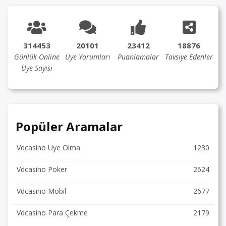
314453
20101
23412
18876
Günlük Online
Üye Yorumları
Puanlamalar
Tavsiye Edenler
Üye Sayısı
Popüler Aramalar
Vdcasino Üye Olma
1230
Vdcasino Poker
2624
Vdcasino Mobil
2677
Vdcasino Para Çekme
2179