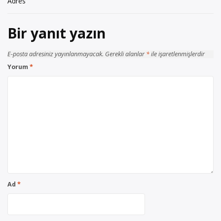
Adres
Bir yanıt yazın
E-posta adresiniz yayınlanmayacak.
Gerekli alanlar
*
ile işaretlenmişlerdir
Yorum
*
Ad
*