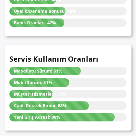
Üyelik/Deneme Bonusu:
48%
Bahis Oranları:
47%
Servis Kullanım Oranları
Masaüstü Sürüm:
61%
Mobil Sürüm:
51%
Müşteri Hizmetleri:
37%
Canlı Destek Birimi:
68%
Yeni Giriş Adresi:
90%