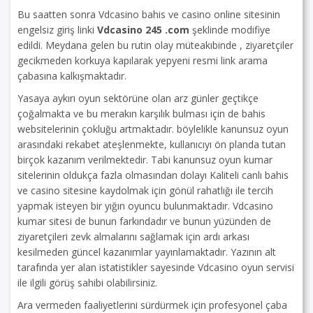
Bu saatten sonra Vdcasino bahis ve casino online sitesinin
engelsiz giriş linki
Vdcasino 245 .com
şeklinde modifiye
edildi. Meydana gelen bu rutin olay müteakıbinde , ziyaretçiler
gecikmeden korkuya kapılarak yepyeni resmi link arama
çabasına kalkışmaktadır.
Yasaya aykırı oyun sektörüne olan arz günler geçtikçe
çoğalmakta ve bu merakın karşılık bulması için de bahis
websitelerinin çokluğu artmaktadır. böylelikle kanunsuz oyun
arasındaki rekabet ateşlenmekte, kullanıcıyı ön planda tutan
birçok kazanım verilmektedir. Tabi kanunsuz oyun kumar
sitelerinin oldukça fazla olmasından dolayı Kaliteli canlı bahis
ve casino sitesine kaydolmak için gönül rahatlığı ile tercih
yapmak isteyen bir yığın oyuncu bulunmaktadır. Vdcasino
kumar sitesi de bunun farkındadır ve bunun yüzünden de
ziyaretçileri zevk almalarını sağlamak için ardı arkası
kesilmeden güncel kazanımlar yayınlamaktadır. Yazının alt
tarafında yer alan istatistikler sayesinde Vdcasino oyun servisi
ile ilgili görüş sahibi olabilirsiniz.
Ara vermeden faaliyetlerini sürdürmek için profesyonel çaba