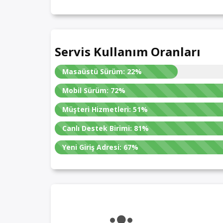
Servis Kullanım Oranları
Masaüstü Sürüm:
22%
Mobil Sürüm:
72%
Müşteri Hizmetleri:
51%
Canlı Destek Birimi:
81%
Yeni Giriş Adresi:
67%