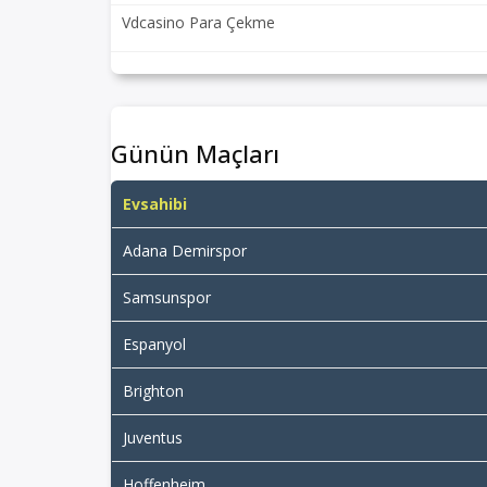
Vdcasino Para Çekme
Günün Maçları
Evsahibi
Adana Demirspor
Samsunspor
Espanyol
Brighton
Juventus
Hoffenheim