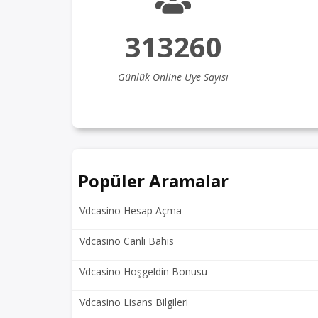
313260
Günlük Online Üye Sayısı
Popüler Aramalar
Vdcasino Hesap Açma
Vdcasino Canlı Bahis
Vdcasino Hoşgeldin Bonusu
Vdcasino Lisans Bilgileri