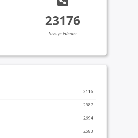
23176
Tavsiye Edenler
3116
2587
2694
2583