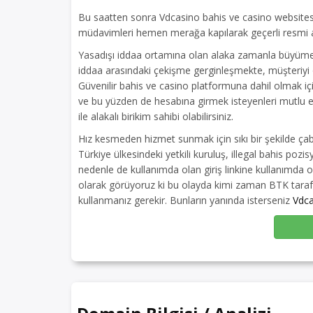
Bu saatten sonra Vdcasino bahis ve casino websites
müdavimleri hemen merağa kapılarak geçerli resmi 
Yasadışı iddaa ortamına olan alaka zamanla büyüme g
iddaa arasındaki çekişme gerginleşmekte, müşteriyi ö
Güvenilir bahis ve casino platformuna dahil olmak iç
ve bu yüzden de hesabına girmek isteyenleri mutlu et
ile alakalı birikim sahibi olabilirsiniz.
Hız kesmeden hizmet sunmak için sıkı bir şekilde ça
Türkiye ülkesindeki yetkili kuruluş, illegal bahis po
nedenle de kullanımda olan giriş linkine kullanımda ola
olarak görüyoruz ki bu olayda kimi zaman BTK tarafın
kullanmanız gerekir. Bunların yanında isterseniz
Vdc