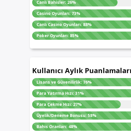
Canlı Bahisler:
26%
Casino Oyunları:
73%
Canlı Casino Oyunları:
88%
Poker Oyunları:
85%
Kullanıcı Aylık Puanlamalar
Lisans ve Güvenilirlik:
76%
Para Yatırma Hızı:
31%
Para Çekme Hızı:
27%
Üyelik/Deneme Bonusu:
58%
Bahis Oranları:
48%