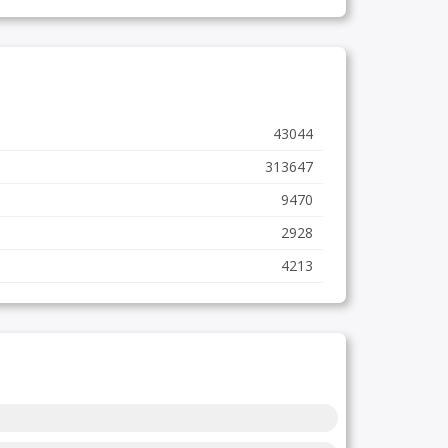
43044
313647
9470
2928
4213