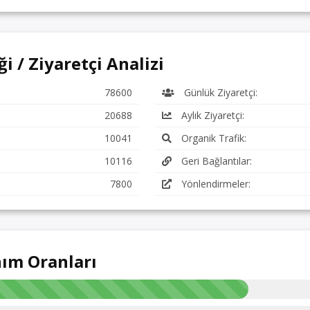
ği / Ziyaretçi Analizi
78600
Günlük Ziyaretçi:
20688
Aylık Ziyaretçi:
10041
Organik Trafik:
10116
Geri Bağlantılar:
7800
Yönlendirmeler:
nım Oranları