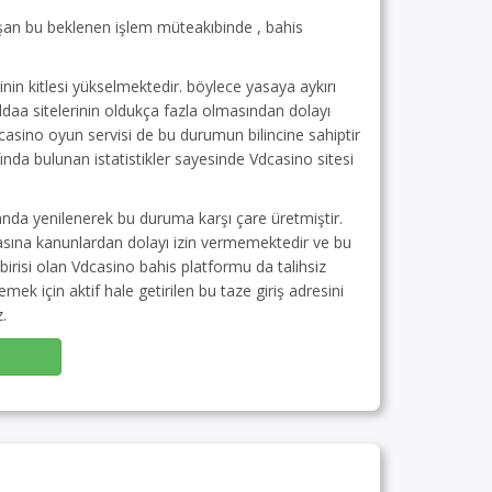
uşan bu beklenen işlem müteakıbinde , bahis
in kitlesi yükselmektedir. böylece yasaya aykırı
ddaa sitelerinin oldukça fazla olmasından dolayı
casino oyun servisi de bu durumun bilincine sahiptir
nda bulunan istatistikler sayesinde Vdcasino sitesi
nda yenilenerek bu duruma karşı çare üretmiştir.
nmasına kanunlardan dolayı izin vermemektedir ve bu
 birisi olan Vdcasino bahis platformu da talihsiz
k için aktif hale getirilen bu taze giriş adresini
z.