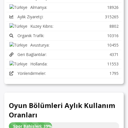
Almanya:
18926
Aylık Ziyaretçi:
315265
Kuzey Kıbrıs:
8802
Organik Trafik:
10316
Avusturya:
10455
Geri Bağlantılar:
4371
Hollanda:
11553
Yönlendirmeler:
1795
Oyun Bölümleri Aylık Kullanım
Oranları
Spor Bahisleri:
39%