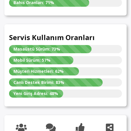
Bahis Oranları:
71%
Servis Kullanım Oranları
Masaüstü Sürüm:
73%
Mobil Sürüm:
57%
Müşteri Hizmetleri:
62%
Canlı Destek Birimi:
83%
Yeni Giriş Adresi:
48%