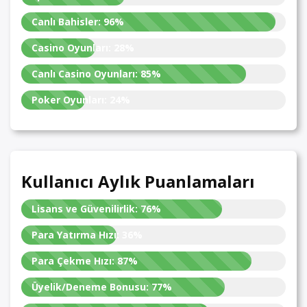
Canlı Bahisler:
96%
Casino Oyunları:
28%
Canlı Casino Oyunları:
85%
Poker Oyunları:
24%
Kullanıcı Aylık Puanlamaları
Lisans ve Güvenilirlik:
76%
Para Yatırma Hızı:
36%
Para Çekme Hızı:
87%
Üyelik/Deneme Bonusu:
77%