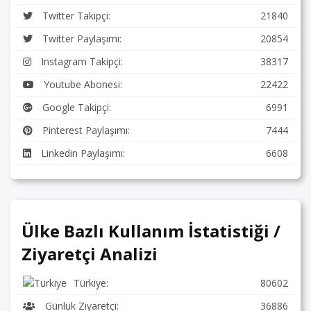
Twitter Takipçi:
21840
Twitter Paylaşımı:
20854
Instagram Takipçi:
38317
Youtube Abonesi:
22422
Google Takipçi:
6991
Pinterest Paylaşımı:
7444
Linkedin Paylaşımı:
6608
Ülke Bazlı Kullanım İstatistiği /
Ziyaretçi Analizi
Türkiye:
80602
Günlük Ziyaretçi:
36886