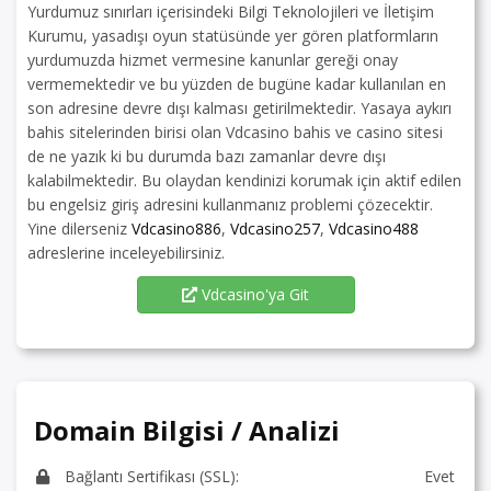
Yurdumuz sınırları içerisindeki Bilgi Teknolojileri ve İletişim
Kurumu, yasadışı oyun statüsünde yer gören platformların
yurdumuzda hizmet vermesine kanunlar gereği onay
vermemektedir ve bu yüzden de bugüne kadar kullanılan en
son adresine devre dışı kalması getirilmektedir. Yasaya aykırı
bahis sitelerinden birisi olan Vdcasino bahis ve casino sitesi
de ne yazık ki bu durumda bazı zamanlar devre dışı
kalabilmektedir. Bu olaydan kendinizi korumak için aktif edilen
bu engelsiz giriş adresini kullanmanız problemi çözecektir.
Yine dilerseniz
Vdcasino886
,
Vdcasino257
,
Vdcasino488
adreslerine inceleyebilirsiniz.
Vdcasino'ya Git
Domain Bilgisi / Analizi
Bağlantı Sertifikası (SSL):
Evet