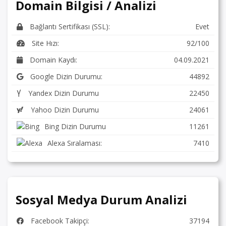
Domain Bilgisi / Analizi
Bağlantı Sertifikası (SSL):
Evet
Site Hızı:
92/100
Domain Kaydı:
04.09.2021
Google Dizin Durumu:
44892
Yandex Dizin Durumu
22450
Yahoo Dizin Durumu
24061
Bing Dizin Durumu
11261
Alexa Sıralaması:
7410
Sosyal Medya Durum Analizi
Facebook Takipçi:
37194