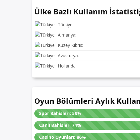
Ülke Bazlı Kullanım İstatisti
Türkiye:
Almanya:
Kuzey Kıbrıs:
Avusturya:
Hollanda:
Oyun Bölümleri Aylık Kulla
Spor Bahisleri:
59%
Canlı Bahisler:
74%
Casino Oyunları:
86%