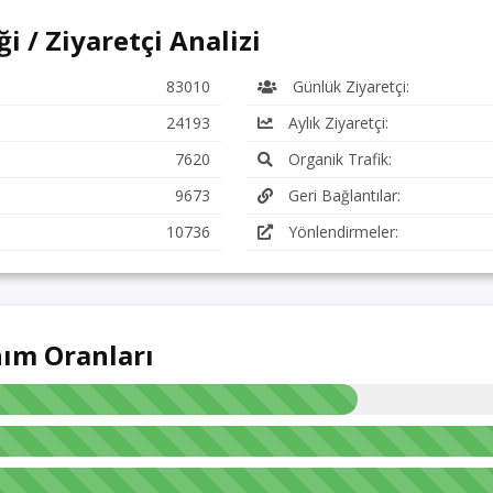
ği / Ziyaretçi Analizi
83010
Günlük Ziyaretçi:
24193
Aylık Ziyaretçi:
7620
Organik Trafik:
9673
Geri Bağlantılar:
10736
Yönlendirmeler:
nım Oranları