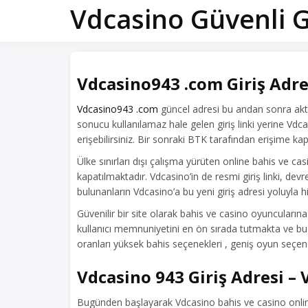
Skip
Vdcasino Güvenli G
to
content
Vdcasino943 .com Giriş Adres
Vdcasino943 .com
güncel adresi bu andan sonra aktif 
sonucu kullanılamaz hale gelen giriş linki yerine V
erişebilirsiniz. Bir sonraki BTK tarafından erişime 
Ülke sınırları dışı çalışma yürüten online bahis ve 
kapatılmaktadır. Vdcasino’in de resmi giriş linki, 
bulunanların Vdcasino’a bu yeni giriş adresi yoluyla 
Güvenilir bir site olarak bahis ve casino oyuncular
kullanıcı memnuniyetini en ön sırada tutmakta ve b
oranları yüksek bahis seçenekleri , geniş oyun seçen
Vdcasino 943 Giriş Adresi – 
Bugünden başlayarak Vdcasino bahis ve casino onlin