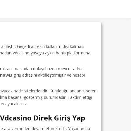
 almıştır. Geçerli adresin kullanım dışı kalması
aşmadan Vdcasino yasaya aykırı bahis platformuna
olarak anılmasından dolayı bazen mevcut adresi
ino943
giriş adresini aktifleştirmiştir ve hesabı
yacak nadir sitelerdendir. Kurulduğu andan itiberen
lma başarısı göstermiş durumdadır. Takdim ettiği
arcayacaksınız.
 Vdcasino Direk Giriş Yap
ine ara vermeden devam etmektedir. Yaşanan bu