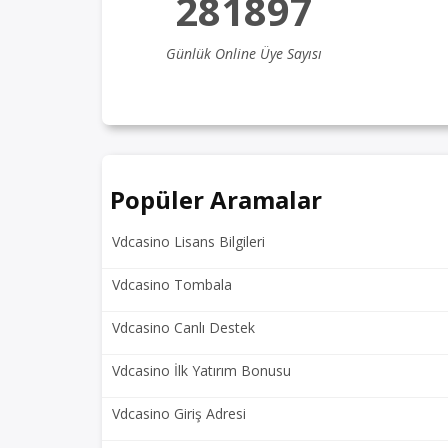
281897
Günlük Online Üye Sayısı
Popüler Aramalar
Vdcasino Lisans Bilgileri
Vdcasino Tombala
Vdcasino Canlı Destek
Vdcasino İlk Yatırım Bonusu
Vdcasino Giriş Adresi