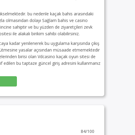
ükselmektedir. bu nedenle kaçak bahis arasındaki
azla olmasından dolayı Sağlam bahis ve casino
ncine sahiptir ve bu yüzden de ziyaretçileri zevk
si ile alakalı birikim sahibi olabilirsiniz.
caya kadar yenilenerek bu uygulama karşısında çıkış
 yürütmesine yasalar açısından müsaade etmemektedir
elerinden birisi olan Vdcasino kaçak oyun sitesi de
 edilen bu taptaze güncel giriş adresini kullanmanız
84/100