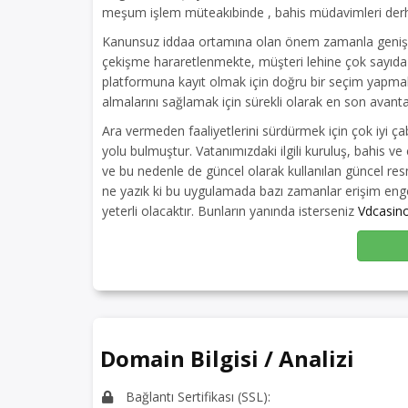
meşum işlem müteakıbinde , bahis müdavimleri derhal
Kanunsuz iddaa ortamına olan önem zamanla genişleme
çekişme hararetlenmekte, müşteri lehine çok sayıda 
platformuna kayıt olmak için doğru bir seçim yapmak i
almalarını sağlamak için sürekli olarak en son avantaj
Ara vermeden faaliyetlerini sürdürmek için çok iyi 
yolu bulmuştur. Vatanımızdaki ilgili kuruluş, bahi
ve bu nedenle de güncel olarak kullanılan güncel resm
ne yazık ki bu uygulamada bazı zamanlar erişim engel
yeterli olacaktır. Bunların yanında isterseniz
Vdcasin
Domain Bilgisi / Analizi
Bağlantı Sertifikası (SSL):