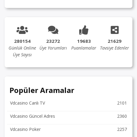
280154
23272
19683
21629
Günlük Online
Üye Yorumları
Puanlamalar
Tavsiye Edenler
Üye Sayısı
Popüler Aramalar
Vdcasino Canlı TV
2101
Vdcasino Güncel Adres
2360
Vdcasino Poker
2257