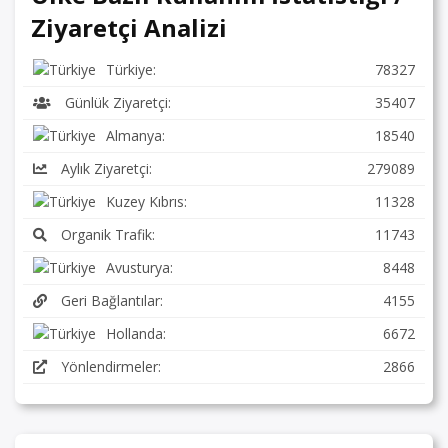
Ziyaretçi Analizi
Türkiye:
78327
Günlük Ziyaretçi:
35407
Almanya:
18540
Aylık Ziyaretçi:
279089
Kuzey Kıbrıs:
11328
Organik Trafik:
11743
Avusturya:
8448
Geri Bağlantılar:
4155
Hollanda:
6672
Yönlendirmeler:
2866