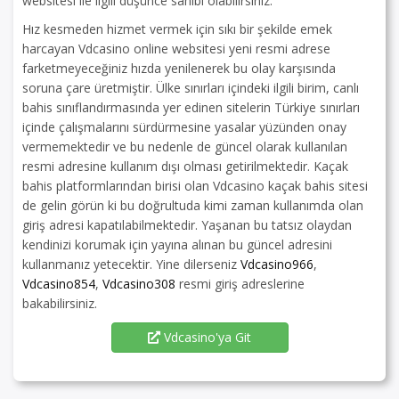
websitesi ile ilgili düşünce sahibi olabilirsiniz.
Hız kesmeden hizmet vermek için sıkı bir şekilde emek
harcayan Vdcasino online websitesi yeni resmi adrese
farketmeyeceğiniz hızda yenilenerek bu olay karşısında
soruna çare üretmiştir. Ülke sınırları içindeki ilgili birim, canlı
bahis sınıflandırmasında yer edinen sitelerin Türkiye sınırları
içinde çalışmalarını sürdürmesine yasalar yüzünden onay
vermemektedir ve bu nedenle de güncel olarak kullanılan
resmi adresine kullanım dışı olması getirilmektedir. Kaçak
bahis platformlarından birisi olan Vdcasino kaçak bahis sitesi
de gelin görün ki bu doğrultuda kimi zaman kullanımda olan
giriş adresi kapatılabilmektedir. Yaşanan bu tatsız olaydan
kendinizi korumak için yayına alınan bu güncel adresini
kullanmanız yetecektir. Yine dilerseniz
Vdcasino966
,
Vdcasino854
,
Vdcasino308
resmi giriş adreslerine
bakabilirsiniz.
Vdcasino'ya Git