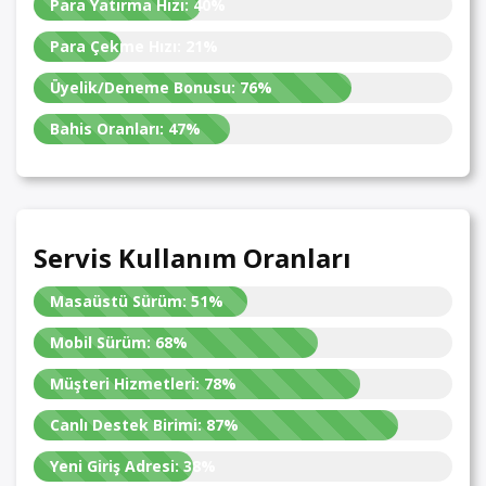
Para Yatırma Hızı:
40%
Para Çekme Hızı:
21%
Üyelik/Deneme Bonusu:
76%
Bahis Oranları:
47%
Servis Kullanım Oranları
Masaüstü Sürüm:
51%
Mobil Sürüm:
68%
Müşteri Hizmetleri:
78%
Canlı Destek Birimi:
87%
Yeni Giriş Adresi:
38%