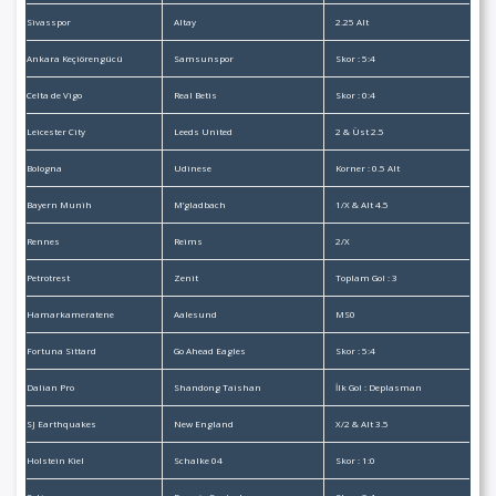
Sivasspor
Altay
2.25 Alt
Ankara Keçiörengücü
Samsunspor
Skor : 5:4
Celta de Vigo
Real Betis
Skor : 0:4
Leicester City
Leeds United
2 & Üst 2.5
Bologna
Udinese
Korner : 0.5 Alt
Bayern Munih
M’gladbach
1/X & Alt 4.5
Rennes
Reims
2/X
Petrotrest
Zenit
Toplam Gol : 3
Hamarkameratene
Aalesund
MS0
Fortuna Sittard
Go Ahead Eagles
Skor : 5:4
Dalian Pro
Shandong Taishan
İlk Gol : Deplasman
SJ Earthquakes
New England
X/2 & Alt 3.5
Holstein Kiel
Schalke 04
Skor : 1:0