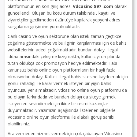
platformunun en son giriş adresi
Vdcasino 897 .com
olarak
güncellendi. Oluşan bu kötü durum takibinde , kayıtlı ve
ziyaretçiler gecikmeden üzüntüye kapılarak yepyeni adres
sorgulama girişimine yumulmaktadır.
Canlı casino ve oyun sektörüne olan istek zaman geçtikçe
çoğalma göstermekte ve bu ilginin karşılanması için de bahis
websitelerinin adedi çoğalmaktadır. bundan dolayı illegal
iddaa arasındaki çekişme kızışmakta, kullanıcıyı ön planda
tutan oldukça çok promosyon hediye edilmektedir. Tabi
kanunsuz bahis online oyun platformların bir hayli fazla
olmasından dolayı Kaliteli illegal bahis sitesine kaydolmak için
gönül rahatlığı ile karar vermek isteyen bir yığın bahis
oyuncusu yer almaktadır. Vdcasino online oyun platformu da
bu olayın farkındadır ve bundan dolayı da siteye girmek
isteyenleri sevindirmek için ikide bir resmi kazançlar
duyurmaktadır. Yazımızın aşağısında listelenen bilgilerle
Vdcasino online oyun platformu ile alakalı görüş sahibi
olabilirsiniz.
Ara vermeden hizmet vermek için çok çabalayan Vdcasino