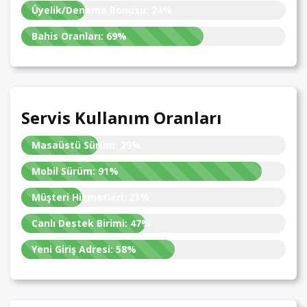
Üyelik/Deneme Bonusu:
24%
Bahis Oranları:
69%
Servis Kullanım Oranları
Masaüstü Sürüm:
29%
Mobil Sürüm:
91%
Müşteri Hizmetleri:
23%
Canlı Destek Birimi:
47%
Yeni Giriş Adresi:
58%