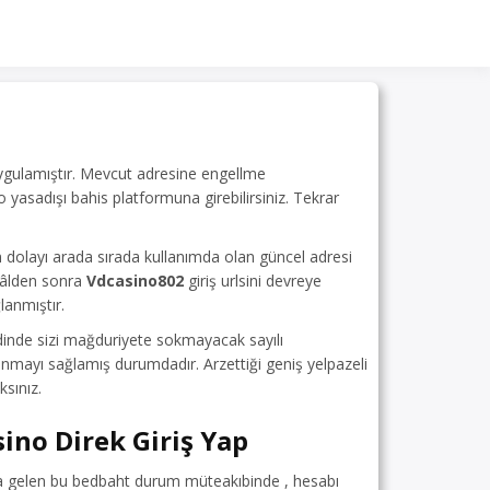
 uygulamıştır. Mevcut adresine engellme
 yasadışı bahis platformuna girebilirsiniz. Tekrar
n dolayı arada sırada kullanımda olan güncel adresi
hâlden sonra
Vdcasino802
giriş urlsini devreye
lanmıştır.
zdinde sizi mağduriyete sokmayacak sayılı
anmayı sağlamış durumdadır. Arzettiği geniş yelpazeli
ksınız.
ino Direk Giriş Yap
a gelen bu bedbaht durum müteakıbinde , hesabı