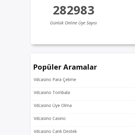
282983
Günlük Online Üye Sayısı
Popüler Aramalar
Vdcasino Para Çekme
Vdcasino Tombala
Vdcasino Üye Olma
Vdcasino Casino
Vdcasino Canlı Destek