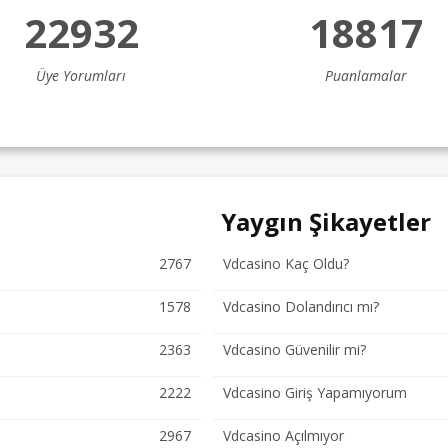
22932
18817
Üye Yorumları
Puanlamalar
Yaygın Şikayetler
2767
Vdcasino Kaç Oldu?
1578
Vdcasino Dolandırıcı mı?
2363
Vdcasino Güvenilir mi?
2222
Vdcasino Giriş Yapamıyorum
2967
Vdcasino Açılmıyor