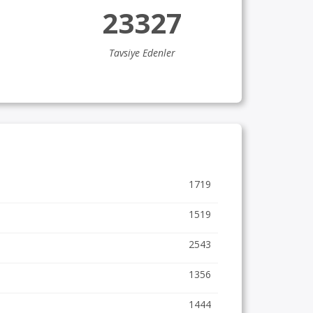
23327
Tavsiye Edenler
1719
1519
2543
1356
1444