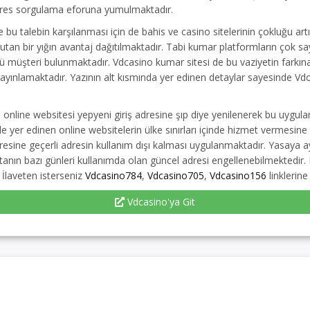
adres sorgulama eforuna yumulmaktadır.
talebin karşılanması için de bahis ve casino sitelerinin çokluğu art
utan bir yığın avantaj dağıtılmaktadır. Tabi kumar platformların çok sa
rlü müşteri bulunmaktadır. Vdcasino kumar sitesi de bu vaziyetin farkın
yayınlamaktadır. Yazının alt kısmında yer edinen detaylar sayesinde Vdcas
o online websitesi yepyeni giriş adresine şıp diye yenilenerek bu uygul
de yer edinen online websitelerin ülke sınırları içinde hizmet vermesi
resine geçerli adresin kullanım dışı kalması uygulanmaktadır. Yasaya ayk
anın bazı günleri kullanımda olan güncel adresi engellenebilmektedir. 
. İlaveten isterseniz
Vdcasino784
,
Vdcasino705
,
Vdcasino156
linklerine
Vdcasino'ya Git