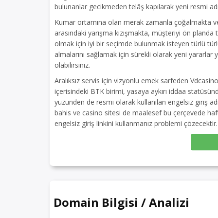
bulunanlar gecikmeden telâş kapılarak yeni resmi 
Kumar ortamına olan merak zamanla çoğalmakta ve bu 
arasındaki yarışma kızışmakta, müşteriyi ön planda t
olmak için iyi bir seçimde bulunmak isteyen türlü tü
almalarını sağlamak için sürekli olarak yeni yararlar 
olabilirsiniz.
Aralıksız servis için vizyonlu emek sarfeden Vdcasin
içerisindeki BTK birimi, yasaya aykırı iddaa statüsün
yüzünden de resmi olarak kullanılan engelsiz giriş ad
bahis ve casino sitesi de maalesef bu çerçevede haft
engelsiz giriş linkini kullanmanız problemi çözecektir
Domain Bilgisi / Analizi