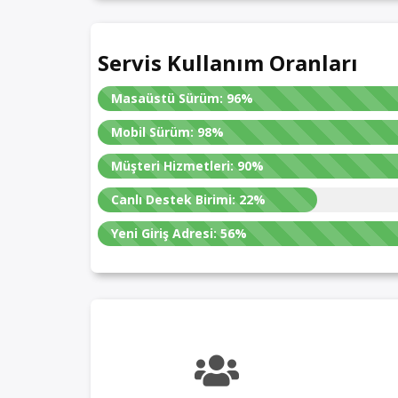
Servis Kullanım Oranları
Masaüstü Sürüm:
96%
Mobil Sürüm:
98%
Müşteri Hizmetleri:
90%
Canlı Destek Birimi:
22%
Yeni Giriş Adresi:
56%