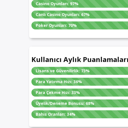
Casino Oyunları:
97%
Canlı Casino Oyunları:
67%
Poker Oyunları:
70%
Kullanıcı Aylık Puanlamalar
Lisans ve Güvenilirlik:
73%
Para Yatırma Hızı:
36%
Para Çekme Hızı:
33%
Üyelik/Deneme Bonusu:
68%
Bahis Oranları:
34%