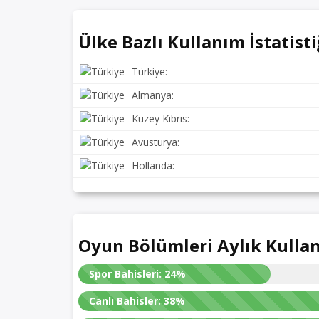
Ülke Bazlı Kullanım İstatisti
Türkiye:
Almanya:
Kuzey Kıbrıs:
Avusturya:
Hollanda:
Oyun Bölümleri Aylık Kulla
Spor Bahisleri:
24%
Canlı Bahisler:
38%