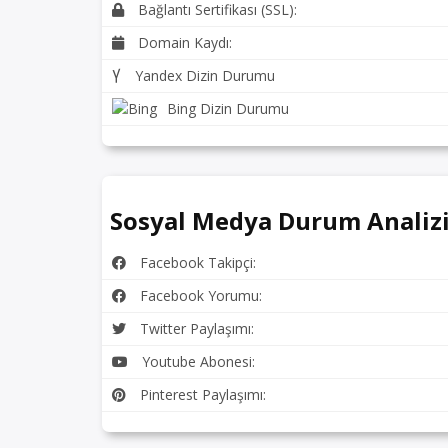
Bağlantı Sertifikası (SSL):
Domain Kaydı:
Yandex Dizin Durumu
Bing Dizin Durumu
Sosyal Medya Durum Analiz
Facebook Takipçi:
Facebook Yorumu:
Twitter Paylaşımı:
Youtube Abonesi:
Pinterest Paylaşımı: