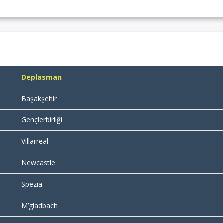
Deplasman
Başakşehir
Gençlerbirliği
Villarreal
Newcastle
Spezia
M’gladbach