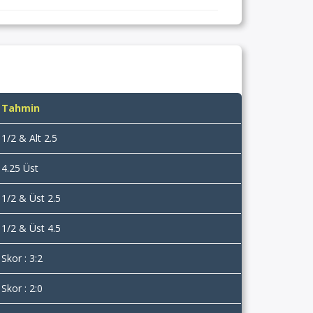
Tahmin
1/2 & Alt 2.5
4.25 Üst
1/2 & Üst 2.5
1/2 & Üst 4.5
Skor : 3:2
Skor : 2:0