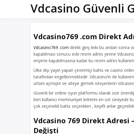
Skip
Vdcasino Güvenli G
to
content
Vdcasino769 .com Direkt Adr
Vdcasino769 .com
direkt giriş linki bu andan sonra 
kapatılması sonucu eski resmi adres yerine Vdcasino 7
erişime kapatılmasına kadar bu resmi adres kullanımd
Ülke dışı yayın yapan çevirimiçi bahis ve casino onl
tarafından engellenmektedir. Vdcasino’in de kullanı
urlsini açmıştır ve siteye girmek isteyenlerin Vdcasin
Güvenli bir online oyun platformu olarak size önerdi
beri kullanıcı memnuniyet kriterini en üst seviyede 
çok seçenekli bahis seçenkleri , keyifli anlar geçireb
Vdcasino 769 Direkt Adresi 
Değişti