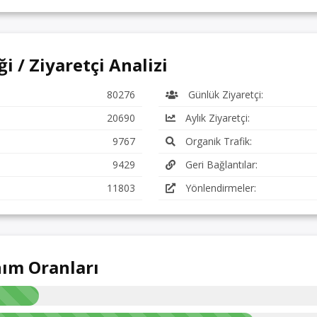
ği / Ziyaretçi Analizi
80276
Günlük Ziyaretçi:
20690
Aylık Ziyaretçi:
9767
Organik Trafik:
9429
Geri Bağlantılar:
11803
Yönlendirmeler:
nım Oranları