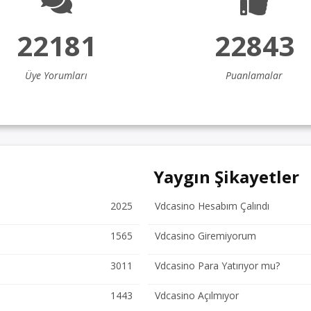
22181
22843
Üye Yorumları
Puanlamalar
Yaygın Şikayetler
2025
Vdcasino Hesabım Çalındı
1565
Vdcasino Giremiyorum
3011
Vdcasino Para Yatırıyor mu?
1443
Vdcasino Açılmıyor