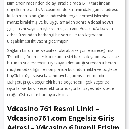
isimlendirilmesinden dolayı arada sırada BTK tarafından
engellenmektedir. Vdcasino’in de kullanımdaki güncel adresi,
kullanımda olan güncel adresinin engellenmesi işlemine
maruz bırakılmış ve bu uygulamadan sonra
Vdcasino761
giriş linkini yayınlamıştır ve müşterilerin Vdcasino’a bu yeni
adres üzerinden herhangi bir sorun ile rastlaşmadan
ulaşabilmesi ihtiyacını gidermiştir.
Sağlam bir online websitesi olarak size yönlendireceğimiz
Trendbet, ödemeler konusunda sizi haksızlık yapmayacak az
bulunan sitelerdendir. Piyasaya adım attığı süreden itiberen
müşteri odaklılığını en ön planda bulundurmakta ve böylece
büyük bir üye sayısı kazanmayı başarmış durumdadır.
Bahşettiği çok seçenekli bahis seçenkleri , çok seçenekli
oyunlar ve farklı seçenekli promosyonlar sayesinde sitede
olağanüstü anlar harcayacaksınız.
Vdcasino 761 Resmi Linki –
Vdcasino761.com Engelsiz Giriş
Adresi – Vdcasino Güvenli Erişim