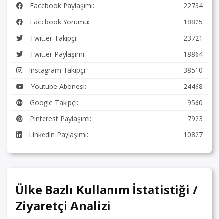
Facebook Paylaşımı:
22734
Facebook Yorumu:
18825
Twitter Takipçi:
23721
Twitter Paylaşımı:
18864
Instagram Takipçi:
38510
Youtube Abonesi:
24468
Google Takipçi:
9560
Pinterest Paylaşımı:
7923
Linkedin Paylaşımı:
10827
Ülke Bazlı Kullanım İstatistiği /
Ziyaretçi Analizi