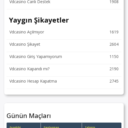
Vdcasino Canlı Destek
1908
Yaygın Şikayetler
Vdcasino Açılmıyor
1619
Vdcasino Şikayet
2604
Vdcasino Giriş Yapamıyorum
1150
Vdcasino Kapandı mı?
2190
Vdcasino Hesap Kapatma
2745
Günün Maçları
Evsahibi
Deplasman
Tahmin