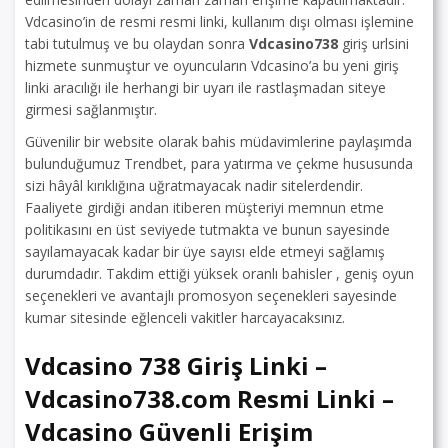
Vdcasino’in de resmi resmi linki, kullanım dışı olması işlemine
tabi tutulmuş ve bu olaydan sonra
Vdcasino738
giriş urlsini
hizmete sunmuştur ve oyuncuların Vdcasino’a bu yeni giriş
linki aracılığı ile herhangi bir uyarı ile rastlaşmadan siteye
girmesi sağlanmıştır.
Güvenilir bir website olarak bahis müdavimlerine paylaşımda
bulunduğumuz Trendbet, para yatırma ve çekme hususunda
sizi hâyâl kırıklığına uğratmayacak nadir sitelerdendir.
Faaliyete girdiği andan itiberen müşteriyi memnun etme
politikasını en üst seviyede tutmakta ve bunun sayesinde
sayılamayacak kadar bir üye sayısı elde etmeyi sağlamış
durumdadır. Takdim ettiği yüksek oranlı bahisler , geniş oyun
seçenekleri ve avantajlı promosyon seçenekleri sayesinde
kumar sitesinde eğlenceli vakitler harcayacaksınız.
Vdcasino 738 Giriş Linki –
Vdcasino738.com Resmi Linki –
Vdcasino Güvenli Erişim