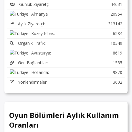
Günlük Ziyaretçi:
44631
Almanya:
20954
Aylık Ziyaretçi:
313142
Kuzey Kıbrıs:
6584
Organik Trafik:
10349
Avusturya:
8619
Geri Bağlantılar:
1555
Hollanda:
9870
Yönlendirmeler:
3602
Oyun Bölümleri Aylık Kullanım
Oranları