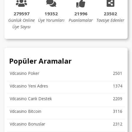
279597
19352
21996
23502
Günlük Online
Üye Yorumları
Puanlamalar
Tavsiye Edenler
Üye Sayısı
Popüler Aramalar
Vdcasino Poker
2501
Vdcasino Yeni Adres
1374
Vdcasino Canlı Destek
2209
Vdcasino Bitcoin
3116
Vdcasino Bonuslar
2312