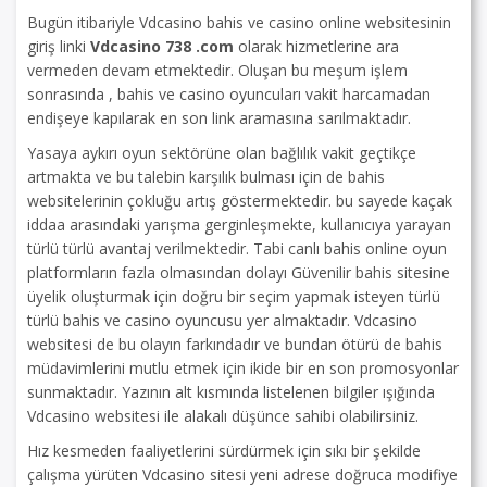
Bugün itibariyle Vdcasino bahis ve casino online websitesinin
giriş linki
Vdcasino 738 .com
olarak hizmetlerine ara
vermeden devam etmektedir. Oluşan bu meşum işlem
sonrasında , bahis ve casino oyuncuları vakit harcamadan
endişeye kapılarak en son link aramasına sarılmaktadır.
Yasaya aykırı oyun sektörüne olan bağlılık vakit geçtikçe
artmakta ve bu talebin karşılık bulması için de bahis
websitelerinin çokluğu artış göstermektedir. bu sayede kaçak
iddaa arasındaki yarışma gerginleşmekte, kullanıcıya yarayan
türlü türlü avantaj verilmektedir. Tabi canlı bahis online oyun
platformların fazla olmasından dolayı Güvenilir bahis sitesine
üyelik oluşturmak için doğru bir seçim yapmak isteyen türlü
türlü bahis ve casino oyuncusu yer almaktadır. Vdcasino
websitesi de bu olayın farkındadır ve bundan ötürü de bahis
müdavimlerini mutlu etmek için ikide bir en son promosyonlar
sunmaktadır. Yazının alt kısmında listelenen bilgiler ışığında
Vdcasino websitesi ile alakalı düşünce sahibi olabilirsiniz.
Hız kesmeden faaliyetlerini sürdürmek için sıkı bir şekilde
çalışma yürüten Vdcasino sitesi yeni adrese doğruca modifiye