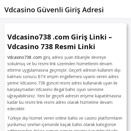
Skip
Vdcasino Güvenli Giriş Adresi
to
content
Vdcasino738 .com Giriş Linki –
Vdcasino 738 Resmi Linki
Vdcasino738 .com
giriş adresi şuan itibariyle devreye
sokulmuş ve bu resmi link üzerinden hizmetlerini devam
ettirme uygulamasına geçmiştir. Geçerli adresin kullanım dışı
kalması sonucu BTK erişim engellemesi uyarısı veren adres
yerine Vdcasino 738 güncel resmi adres kullanarak uyarı ile
karşılaşmadan Vdcasino illegal bahis oyun servisine
uğrayabilirsiniz. Yeni bir geçerli adresin erişime kapatılmasına
kadar bu resmi link resmi adres olarak hizmetine devam
edecektir.
Türkiye dışı hizmet veren online bahis ve casino platformların
yurdumuz sınırları içerisinde kaçak bahis olarak kategorize
edilmesinden dolayı zaman zaman erişime kapatılmaktadır.