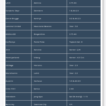
LASK
Admira
3.75 Alt
Vorwärts Steyr
Dornbirn
1 & Alt 2.5
Cercle Brugge
Kortrijk
X/2 & Alt 2.5
Lommel United
Waasland-Beveren
Skor : 5:0
Atlético GO
Bragantino
3.75 Alt
Confiança
Ponte Preta
Toplam Gol : 8
Zlín
Karviná
Korner : Çift
Nordsjælland
Viborg
Korner : 4.5 Üst
HB Køge
Horsens
Skor : 2:3
Mariehamn
Lahti
Skor : 2:2
Auxerre
Sochaux
1/X & Alt 4.5
Istra 1961
Gorica
2 Alt
Volendam
Jong Ajax
Gol Dk Aralığı : 1-15
Barnsley
Swansea City
X/X