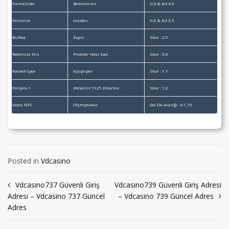
Famalicão
Belenenses
X/2 & Alt 4.5
Feirense
Leixões
X/2 & Alt 3.5
Buftea
Sepsi
Skor : 2:5
Radnicki Nis
Proleter Novi Sad
Skor : 5:0
Kocaelispor
Eyüpspor
Skor : 1:1
Dnipro-1
Metalist 1925 Kharkiv
Skor : 1:2
Volos NFC
Olympiakos
Gol Dk Aralığı : 61-75
Posted in
Vdcasino
Yazı
Vdcasino737 Güvenli Giriş
Vdcasino739 Güvenli Giriş Adresi
Adresi – Vdcasino 737 Güncel
– Vdcasino 739 Güncel Adres
gezinmesi
Adres