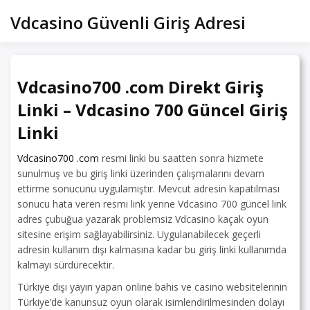
Skip
Vdcasino Güvenli Giriş Adresi
to
content
Vdcasino700 .com Direkt Giriş
Linki – Vdcasino 700 Güncel Giriş
Linki
Vdcasino700 .com
resmi linki bu saatten sonra hizmete
sunulmuş ve bu giriş linki üzerinden çalışmalarını devam
ettirme sonucunu uygulamıştır. Mevcut adresin kapatılması
sonucu hata veren resmi link yerine Vdcasino 700 güncel link
adres çubuğua yazarak problemsiz Vdcasino kaçak oyun
sitesine erişim sağlayabilirsiniz. Uygulanabilecek geçerli
adresin kullanım dışı kalmasına kadar bu giriş linki kullanımda
kalmayı sürdürecektir.
Türkiye dışı yayın yapan online bahis ve casino websitelerinin
Türkiye’de kanunsuz oyun olarak isimlendirilmesinden dolayı