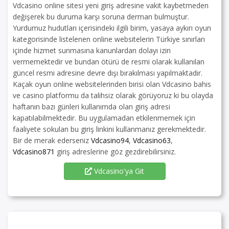
Vdcasino online sitesi yeni giriş adresine vakit kaybetmeden
değişerek bu duruma karşı soruna derman bulmuştur.
Yurdumuz hudutları içerisindeki ilgili birim, yasaya aykırı oyun
kategorisinde listelenen online websitelerin Türkiye sınırları
içinde hizmet sunmasına kanunlardan dolayı izin
vermemektedir ve bundan ötürü de resmi olarak kullanılan
güncel resmi adresine devre dışı bırakılması yapılmaktadır.
Kaçak oyun online websitelerinden birisi olan Vdcasino bahis
ve casino platformu da talihsiz olarak görüyoruz ki bu olayda
haftanın bazı günleri kullanımda olan giriş adresi
kapatılabilmektedir. Bu uygulamadan etkilenmemek için
faaliyete sokulan bu giriş linkini kullanmanız gerekmektedir.
Bir de merak ederseniz
Vdcasino94
,
Vdcasino63
,
Vdcasino871
giriş adreslerine göz gezdirebilirsiniz.
Vdcasino'ya Git