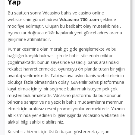
Yap
Bu saatten sonra Vdcasino bahis ve casino online
websitesinin güncel adresi
Vdcasino 700 .com
şeklinde
modifiye edilmiştir. Oluşan bu bedbaht olay müteakıbinde ,
oyuncular doğruca efkâr kapılarak yeni güncel adres arama
girişimine atılmaktadır.
Kumar kesimine olan merak git gide genişlemekte ve bu
bağlılığın karşılık bulması için de bahis sitelerinin miktarı
çoğalmaktadır. bunun sayesinde yasadışı bahis arasındaki
rekabet hararetlenmekte, oyuncuyu ön planda tutan bir yığın
avantaj verilmektedir. Tabi yasaya aykırı bahis websitelerinin
oldukça fazla olmasından dolayı Güvenilir bahis platformuna
kayıt olmak için iyi bir seçimde bulunmak isteyen pek çok
müşteri bulunmaktadır. Vdcasino platformu da bu konunun
bilincine sahiptir ve ne yazık ki bahis müdavimlerini memnun
etmek için aralıksız resmi promosyonlar vermektedir. Yazının
alt kısmında yer edinen bilgiler ışığında Vdcasino websitesi ile
alakalı bilgi sahibi olabilirsiniz.
Kesintisiz hizmet için üstün başarı göstererek çalışan