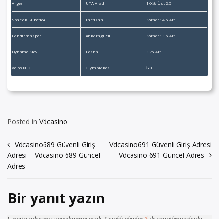
Arges
UTA Arad
1/X & Üst 2.5
Spartak Subotica
Partizan
Korner : 4.5 Alt
Bandırmaspor
Ankaragücü
Korner : 3.5 Alt
Dynamo Kiev
Desna
3.75 Alt
Volos NFC
Olympiakos
İY0
Posted in
Vdcasino
Yazı
Vdcasino689 Güvenli Giriş
Vdcasino691 Güvenli Giriş Adresi
Adresi – Vdcasino 689 Güncel
– Vdcasino 691 Güncel Adres
gezinmesi
Adres
Bir yanıt yazın
E-posta adresiniz yayınlanmayacak.
Gerekli alanlar
*
ile işaretlenmişlerdir