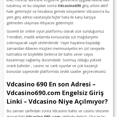
tutulmuş ve bu olaydan sonra
Vdcasino690
giriş urlsini aktif
hale getirmiştir ve hesabına girmek isteyenlerin Vdcasino’a bu
yeni giriş adresi vasıtasıyla hiçbir hata ile karşı karşıya
gelmeden ulaşması ihtiyacını gidermiştir.
Güvenli bir online oyun platformu olarak size sunduğumuz
Trendbet, maddi anlamda konusunda sizi mağduriyete
sokmayacak sayılı sitelerdendir. Yayın hayatına başladığı
zamandan itiberen müşteri memnuniyetini en üst seviyede
tutmakta ve böylelikle binlerce bir bahis sever sayısı
kazanmayı sağlamış durumdadır. Sunmuş olduğu yüksek
oranlı bahisler , casino ve canlı oyunlar ve çok kazançlı
bonuslar sayesinde platformda zevkli saatler geçireceksiniz.
Vdcasino 690 En son Adresi –
Vdcasino690.com Engelsiz Giriş
Linki – Vdcasino Niye Açılmıyor?
Bu zaman zarfından sonra Vdcasino bahis ve casino sitesinin
güncel linki
Vdcasino 690 .com
şeklinde değişti. Oluşan bu