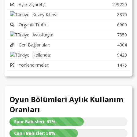
Aylık Ziyaretçi:
279220
Kuzey Kıbrıs:
8870
Organik Trafik:
6900
Avusturya:
7350
Geri Bağlantılar:
4304
Hollanda:
9428
Yönlendirmeler:
1475
Oyun Bölümleri Aylık Kullanım
Oranları
Spor Bahisleri:
63%
Canlı Bahisler:
58%