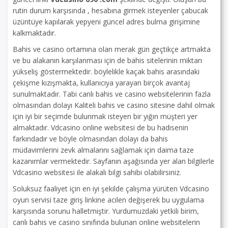
rutin durum karşısında , hesabına girmek isteyenler çabucak
üzüntüye kapılarak yepyeni güncel adres bulma girişimine
kalkmaktadır.
Bahis ve casino ortamına olan merak gün geçtikçe artmakta
ve bu alakanın karşılanması için de bahis sitelerinin miktarı
yükseliş göstermektedir. böylelikle kaçak bahis arasındaki
çekişme kızışmakta, kullanıcıya yarayan birçok avantaj
sunulmaktadır. Tabi canlı bahis ve casino websitelerinin fazla
olmasından dolayı Kaliteli bahis ve casino sitesine dahil olmak
için iyi bir seçimde bulunmak isteyen bir yığın müşteri yer
almaktadır. Vdcasino online websitesi de bu hadisenin
farkındadır ve böyle olmasından dolayı da bahis
müdavimlerini zevk almalarını sağlamak için daima taze
kazanımlar vermektedir. Sayfanın aşağısında yer alan bilgilerle
Vdcasino websitesi ile alakalı bilgi sahibi olabilirsiniz.
Soluksuz faaliyet için en iyi şekilde çalışma yürüten Vdcasino
oyun servisi taze giriş linkine acilen değişerek bu uygulama
karşısında sorunu halletmiştir. Yurdumuzdaki yetkili birim,
canlı bahis ve casino sınıfında bulunan online websitelerin