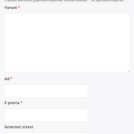
Yorum
*
Ad
*
E-posta
*
İnternet sitesi