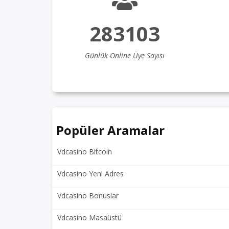
283103
Günlük Online Üye Sayısı
Popüler Aramalar
Vdcasino Bitcoin
Vdcasino Yeni Adres
Vdcasino Bonuslar
Vdcasino Masaüstü