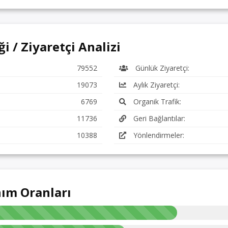
ği / Ziyaretçi Analizi
79552
Günlük Ziyaretçi:
19073
Aylık Ziyaretçi:
6769
Organik Trafik:
11736
Geri Bağlantılar:
10388
Yönlendirmeler:
nım Oranları