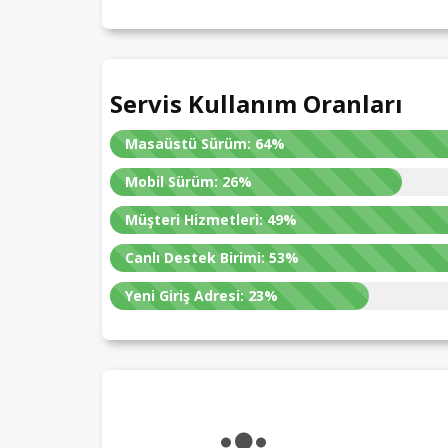
Servis Kullanım Oranları
Masaüstü Sürüm:
64%
Mobil Sürüm:
26%
Müşteri Hizmetleri:
49%
Canlı Destek Birimi:
53%
Yeni Giriş Adresi:
23%