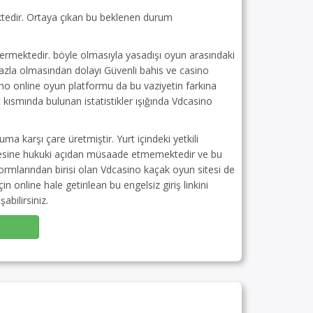
tedir. Ortaya çıkan bu beklenen durum
östermektedir. böyle olmasıyla yasadışı oyun arasındaki
fazla olmasından dolayı Güvenli bahis ve casino
no online oyun platformu da bu vaziyetin farkına
kısmında bulunan istatistikler ışığında Vdcasino
ma karşı çare üretmiştir. Yurt içindeki yetkili
ütmesine hukuki açıdan müsaade etmemektedir ve bu
ormlarından birisi olan Vdcasino kaçak oyun sitesi de
online hale getirilean bu engelsiz giriş linkini
abilirsiniz.