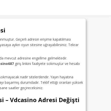
si
ulunmuştur. Geçerli adresin erişime kapatılması
saya aykırı oyun sitesine uğrayabilirsiniz. Tekrar
ırada mevcut adresine engellme gelmektedir.
sino687
giriş linkini faaliyete sokmuştur ve hesabı
sokmayacak nadir sitelerdendir. Yayın hayatına
ı başarmış durumdadır. Teklif ettiği oranları yüksek
sane saatler geçireceksiniz.
i – Vdcasino Adresi Değişti