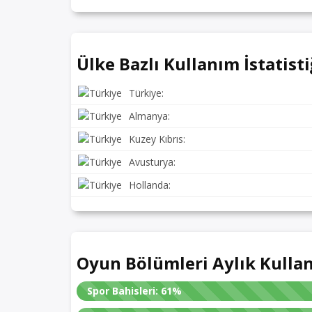
Ülke Bazlı Kullanım İstatisti
Türkiye:
Almanya:
Kuzey Kıbrıs:
Avusturya:
Hollanda:
Oyun Bölümleri Aylık Kulla
Spor Bahisleri:
61%