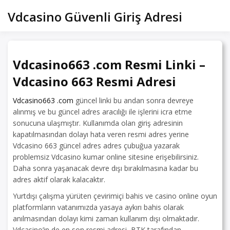
Skip
Vdcasino Güvenli Giriş Adresi
to
content
Vdcasino663 .com Resmi Linki –
Vdcasino 663 Resmi Adresi
Vdcasino663 .com
güncel linki bu andan sonra devreye
alınmış ve bu güncel adres aracılığı ile işlerini icra etme
sonucuna ulaşmıştır. Kullanımda olan giriş adresinin
kapatılmasından dolayı hata veren resmi adres yerine
Vdcasino 663 güncel adres adres çubuğua yazarak
problemsiz Vdcasino kumar online sitesine erişebilirsiniz.
Daha sonra yaşanacak devre dışı bırakılmasına kadar bu
adres aktif olarak kalacaktır.
Yurtdışı çalışma yürüten çevirimiçi bahis ve casino online oyun
platformların vatanımızda yasaya aykırı bahis olarak
anılmasından dolayı kimi zaman kullanım dışı olmaktadır.
Vdcasino’in de en son resmi adresi, BTK tarafından