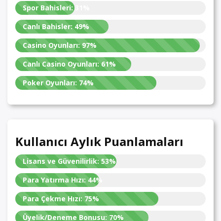
Spor Bahisleri:
31%
Canlı Bahisler:
49%
Casino Oyunları:
97%
Canlı Casino Oyunları:
61%
Poker Oyunları:
74%
Kullanıcı Aylık Puanlamaları
Lisans ve Güvenilirlik:
53%
Para Yatırma Hızı:
44%
Para Çekme Hızı:
75%
Üyelik/Deneme Bonusu:
70%