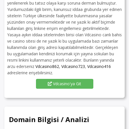
yenilenerek bu tatsız olaya karşı soruna derman bulmuştur.
Yurdumuzdaki ilgili birim, kanunsuz iddaa grubunda yer edinen
sitelerin Türkiye ülkesinde faaliyette bulunmasına yasalar
yüzünden onay vermemektedir ve ne yazık ki aktif biçimde
kullanılan giriş linkine erişim engellemesi getirilmektedir.
Yasaya aykırı iddaa sitelerinden birisi olan Vdcasino canlı bahis
ve casino sitesi de ne yazık ki bu uygulamada bazı zamanlar
kullanımda olan giriş adresi kapatılabilmektedir. Gerçekleşen
bu uygulamadan kendinizi korumak için yayına sokulan bu
resmi linkini kullanmanız yeterli olacaktır. Bunların yanında
arzu ederseniz
Vdcasino862
,
Vdcasino723
,
Vdcasino416
adreslerine erişebilirsiniz.
Vdcasino'ya Git
Domain Bilgisi / Analizi