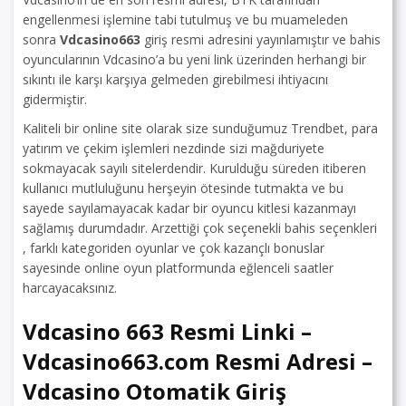
engellenmesi işlemine tabi tutulmuş ve bu muameleden
sonra
Vdcasino663
giriş resmi adresini yayınlamıştır ve bahis
oyuncularının Vdcasino’a bu yeni link üzerinden herhangi bir
sıkıntı ile karşı karşıya gelmeden girebilmesi ihtiyacını
gidermiştir.
Kaliteli bir online site olarak size sunduğumuz Trendbet, para
yatırım ve çekim işlemleri nezdinde sizi mağduriyete
sokmayacak sayılı sitelerdendir. Kurulduğu süreden itiberen
kullanıcı mutluluğunu herşeyin ötesinde tutmakta ve bu
sayede sayılamayacak kadar bir oyuncu kitlesi kazanmayı
sağlamış durumdadır. Arzettiği çok seçenekli bahis seçenkleri
, farklı kategoriden oyunlar ve çok kazançlı bonuslar
sayesinde online oyun platformunda eğlenceli saatler
harcayacaksınız.
Vdcasino 663 Resmi Linki –
Vdcasino663.com Resmi Adresi –
Vdcasino Otomatik Giriş