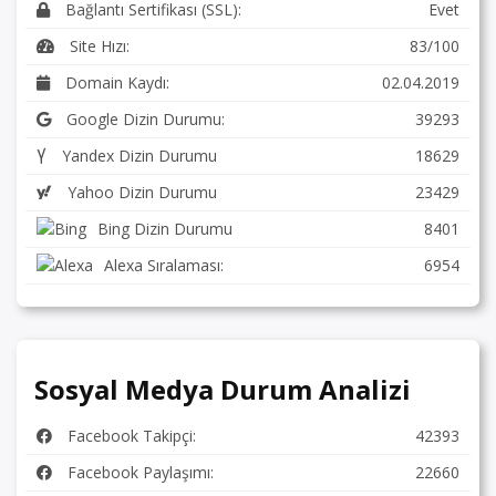
Bağlantı Sertifikası (SSL):
Evet
Site Hızı:
83/100
Domain Kaydı:
02.04.2019
Google Dizin Durumu:
39293
Yandex Dizin Durumu
18629
Yahoo Dizin Durumu
23429
Bing Dizin Durumu
8401
Alexa Sıralaması:
6954
Sosyal Medya Durum Analizi
Facebook Takipçi:
42393
Facebook Paylaşımı:
22660