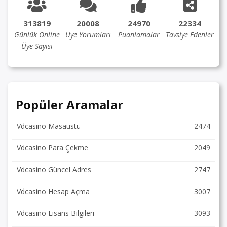
313819
20008
24970
22334
Günlük Online
Üye Yorumları
Puanlamalar
Tavsiye Edenler
Üye Sayısı
Popüler Aramalar
Vdcasino Masaüstü
2474
Vdcasino Para Çekme
2049
Vdcasino Güncel Adres
2747
Vdcasino Hesap Açma
3007
Vdcasino Lisans Bilgileri
3093