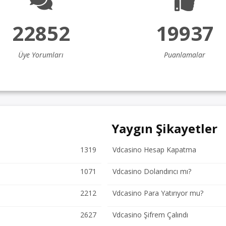
22852
19937
Üye Yorumları
Puanlamalar
Yaygın Şikayetler
1319
Vdcasino Hesap Kapatma
1071
Vdcasino Dolandırıcı mı?
2212
Vdcasino Para Yatırıyor mu?
2627
Vdcasino Şifrem Çalındı