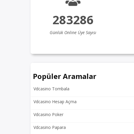
283286
Günlük Online Üye Sayısı
Popüler Aramalar
Vdcasino Tombala
Vdcasino Hesap Açma
Vdcasino Poker
Vdcasino Papara