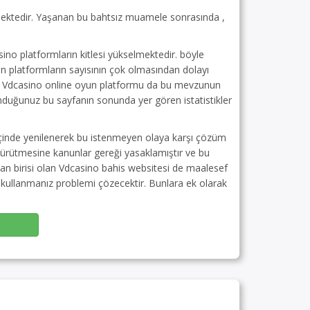
mektedir. Yaşanan bu bahtsız muamele sonrasında ,
ino platformların kitlesi yükselmektedir. böyle
n platformların sayısının çok olmasından dolayı
ır. Vdcasino online oyun platformu da bu mevzunun
unduğunuz bu sayfanın sonunda yer gören istatistikler
 içinde yenilenerek bu istenmeyen olaya karşı çözüm
t yürütmesine kanunlar gereği yasaklamıştır ve bu
dan birisi olan Vdcasino bahis websitesi de maalesef
i kullanmanız problemi çözecektir. Bunlara ek olarak