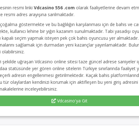
sinin resmi linki
Vdcasino 556 .com
olarak faaliyetlerine devam et
e resmi adres arayışına sarılmaktadır.
 çoğalma göstermekte ve bu bağlılığın karşılanması için de bahis ve cas
e, kullanıcı lehine bir yığın kazanım sunulmaktadır. Tabi yasadışı oyu
gözü kapalı seçim yapmak isteyen pek çok bahis oyuncusu yer almaktad
almalarını sağlamak için durmadan yeni kazançlar yayınlamaktadır. Bul
olabilirsiniz.
yi şekilde uğraşan Vdcasino online sitesi taze güncel adrese saniyeler
iddaa statüsünde yer gören online sitelerin Türkiye sınırlarında faaliye
eçerli adresin engellenmesi getirilmektedir. Kaçak bahis platformların
 tür olaylardan kendinizi korumak için aktifleşen bu yeni giriş adresin
akalelerine inceleyebilirsiniz.
Vdcasino'ya Git