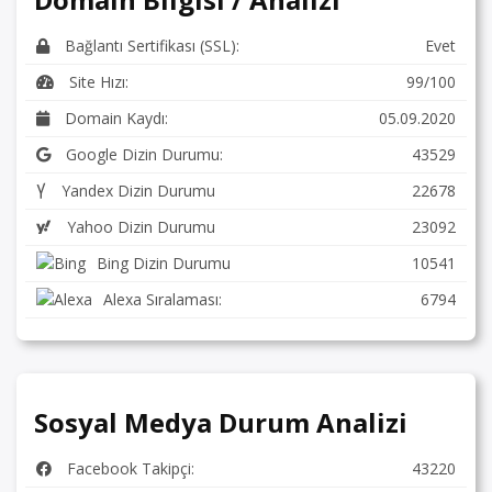
Bağlantı Sertifikası (SSL):
Evet
Site Hızı:
99/100
Domain Kaydı:
05.09.2020
Google Dizin Durumu:
43529
Yandex Dizin Durumu
22678
Yahoo Dizin Durumu
23092
Bing Dizin Durumu
10541
Alexa Sıralaması:
6794
Sosyal Medya Durum Analizi
Facebook Takipçi:
43220