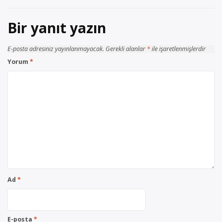
Bir yanıt yazın
E-posta adresiniz yayınlanmayacak.
Gerekli alanlar
*
ile işaretlenmişlerdir
Yorum
*
Ad
*
E-posta
*