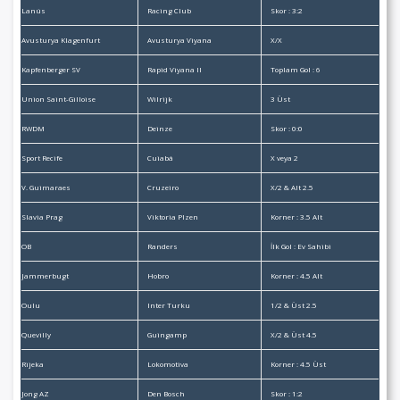
Lanús
Racing Club
Skor : 3:2
Avusturya Klagenfurt
Avusturya Viyana
X/X
Kapfenberger SV
Rapid Viyana II
Toplam Gol : 6
Union Saint-Gilloise
Wilrijk
3 Üst
RWDM
Deinze
Skor : 0:0
Sport Recife
Cuiabá
X veya 2
V. Guimaraes
Cruzeiro
X/2 & Alt 2.5
Slavia Prag
Viktoria Plzen
Korner : 3.5 Alt
OB
Randers
İlk Gol : Ev Sahibi
Jammerbugt
Hobro
Korner : 4.5 Alt
Oulu
Inter Turku
1/2 & Üst 2.5
Quevilly
Guingamp
X/2 & Üst 4.5
Rijeka
Lokomotiva
Korner : 4.5 Üst
Jong AZ
Den Bosch
Skor : 1:2