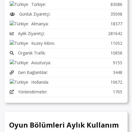
Türkiye:
83086
Günlük Ziyaretçi:
35098
Almanya:
18377
Aylık Ziyaretçi:
281642
Kuzey Kıbrıs:
11052
Organik Trafik:
10858
Avusturya:
9155
Geri Bağlantılar:
3448
Hollanda:
10672
Yönlendirmeler:
1705
Oyun Bölümleri Aylık Kullanım