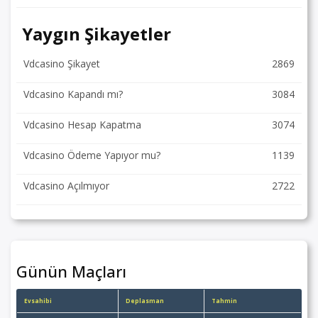
Yaygın Şikayetler
Vdcasino Şikayet
2869
Vdcasino Kapandı mı?
3084
Vdcasino Hesap Kapatma
3074
Vdcasino Ödeme Yapıyor mu?
1139
Vdcasino Açılmıyor
2722
Günün Maçları
Evsahibi
Deplasman
Tahmin