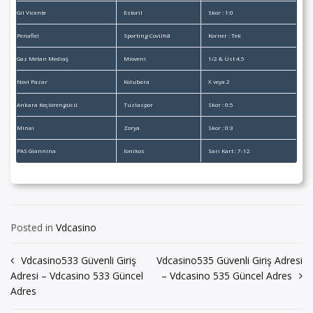
Gil Vicente
Estoril
Skor : 1:0
Penafiel
Sporting Covilhã
Korner : Tek
Gaz Metan Mediaş
Mioveni
1/2 & Üst 4.5
Novi Pazar
Kolubara
X veya 2
Ankara Keçiörengücü
Tuzlaspor
Skor : 0:5
Minai
Zorya
Skor : 0:3
PAS Giannina
Ionikos
Sarı Kart : 7-12
Posted in
Vdcasino
Yazı
Vdcasino533 Güvenli Giriş
Vdcasino535 Güvenli Giriş Adresi
Adresi – Vdcasino 533 Güncel
– Vdcasino 535 Güncel Adres
gezinmesi
Adres