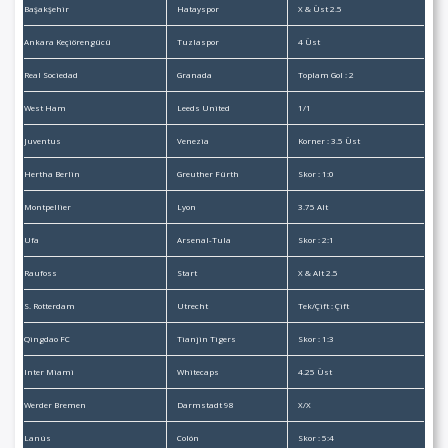
Başakşehir
Hatayspor
X & Üst 2.5
Ankara Keçiörengücü
Tuzlaspor
4 Üst
Real Sociedad
Granada
Toplam Gol : 2
West Ham
Leeds United
1/1
Juventus
Venezia
Korner : 3.5 Üst
Hertha Berlin
Greuther Fürth
Skor : 1:0
Montpellier
Lyon
3.75 Alt
Ufa
Arsenal-Tula
Skor : 2:1
Raufoss
Start
X & Alt 2.5
S. Rotterdam
Utrecht
Tek/Çift : Çift
Qingdao FC
Tianjin Tigers
Skor : 1:3
Inter Miami
Whitecaps
4.25 Üst
Werder Bremen
Darmstadt 98
X/X
Lanús
Colón
Skor : 5:4