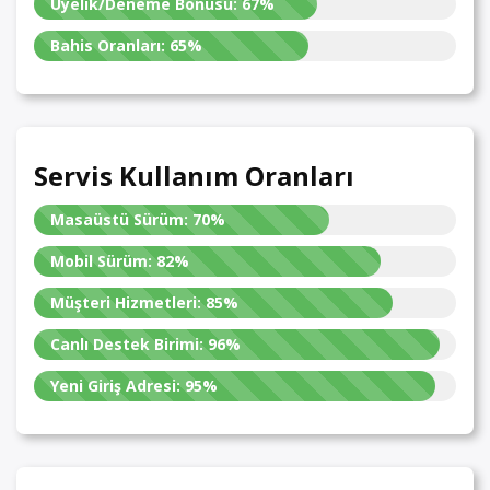
Üyelik/Deneme Bonusu:
67%
Bahis Oranları:
65%
Servis Kullanım Oranları
Masaüstü Sürüm:
70%
Mobil Sürüm:
82%
Müşteri Hizmetleri:
85%
Canlı Destek Birimi:
96%
Yeni Giriş Adresi:
95%