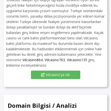
geçerli linke farketmeyeceğiniz hızda modifiye edilerek bu
uygulama karşısında çözüm sunmuştur. Türkiye sınırlarındaki
sorumlu birim, yasadışı iddaa pozisyonunda yer edinen kumar
sitelerin Türkiye ülkesinde faaliyet yürütmesine kanunlardan
dolayı yasaklamıştır ve bundan dolayı da aktif biçimde
kullanılan giriş linkine erişim engellemesi yapılmaktadır. Kaçak
casino ve canlı bahis platformlarından birisi olan Vdcasino
bahis platformu da maalesef bu durumda bazen devre dışı
kalabilmektedir. Bu hadiseden etkilenmemek için online hale
getirilean bu direkt giriş adresini kullanmanız yetecektir. Yine
isterseniz
Vdcasino864
,
Vdcasino763
,
Vdcasino135
giriş
linklerine inceleyebilirsiniz.
Vdcasino'ya Git
Domain Bilgisi / Analizi