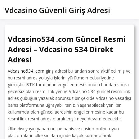
Skip
Vdcasino Güvenli Giriş Adresi
to
content
Vdcasino534 .com Güncel Resmi
Adresi – Vdcasino 534 Direkt
Adresi
Vdcasino534 .com
giriş adresi bu andan sonra aktif edilmiş ve
bu resmi adres yoluyla işlerini yürütme mecburiyetine
girmiştir. BTK tarafından engellenmesi sonucu bundan sonra
geçersiz olan resmi link yerine Vdcasino 534 güncel resmi link
adres çubuğua yazarak sorunsuz bir şekilde Vdcasino yasadışı
bahis platformuna uğrayabilirsiniz. Yaşanabilecek yeni bir
kullanımda olan güncel adresinin engellenmesine kadar bu
resmi link resmi adres olarak erişilmeye devam edecektir.
Ülke dışı yayın yapan online bahis ve casino online oyun
platformların ülke sınırları içinde kaçak kumar olarak