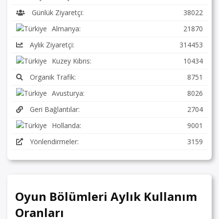
Günlük Ziyaretçi:
38022
Almanya:
21870
Aylık Ziyaretçi:
314453
Kuzey Kıbrıs:
10434
Organik Trafik:
8751
Avusturya:
8026
Geri Bağlantılar:
2704
Hollanda:
9001
Yönlendirmeler:
3159
Oyun Bölümleri Aylık Kullanım
Oranları