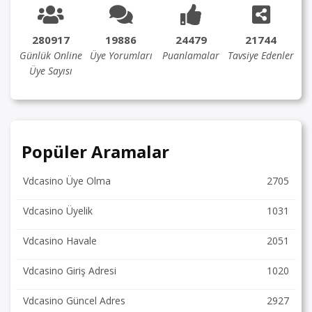
280917
19886
24479
21744
Günlük Online
Üye Yorumları
Puanlamalar
Tavsiye Edenler
Üye Sayısı
Popüler Aramalar
Vdcasino Üye Olma
2705
Vdcasino Üyelik
1031
Vdcasino Havale
2051
Vdcasino Giriş Adresi
1020
Vdcasino Güncel Adres
2927