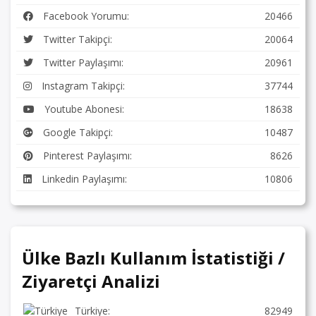
Facebook Yorumu:
20466
Twitter Takipçi:
20064
Twitter Paylaşımı:
20961
Instagram Takipçi:
37744
Youtube Abonesi:
18638
Google Takipçi:
10487
Pinterest Paylaşımı:
8626
Linkedin Paylaşımı:
10806
Ülke Bazlı Kullanım İstatistiği /
Ziyaretçi Analizi
Türkiye:
82949