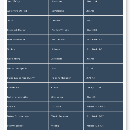
Cardiff City
Blackpool
Skor : 1:4
Waterford United
St Patrick’s
2.5 Alt
Celtic
Dundee
MS2
Greenock Morton
Partick Thistle
Skor : 3:3
Real Sociedad II
Real Oviedo
Sarı Kart : 4-6
Örebro
Kalmar
Sarı Kart : 4-6
Falkenberg
Akropolis
3.5 Alt
Lausanne Sports
Sion
2 Üst
Stade Lausanne-Ouchy
FC Schaffhausen
3.75 Alt
Frosinone
Como
Tek/Çift : Tek
Ballymena United
Glentoran
Skor : 2:1
Puebla
Tijuana
Korner : 1.5 Üst
Raków Czestochowa
Warta Poznan
Sarı Kart : 7-12
Strømsgodset
Viking
Korner : 3.5 Alt