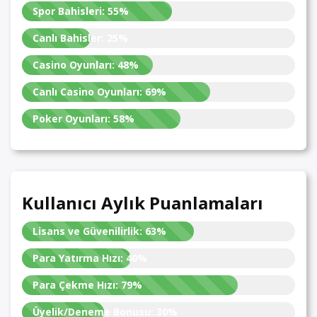
Spor Bahisleri:
55%
Canlı Bahisler:
25%
Casino Oyunları:
48%
Canlı Casino Oyunları:
69%
Poker Oyunları:
58%
Kullanıcı Aylık Puanlamaları
Lisans ve Güvenilirlik:
63%
Para Yatırma Hızı:
40%
Para Çekme Hızı:
79%
Üyelik/Deneme Bonusu:
30%