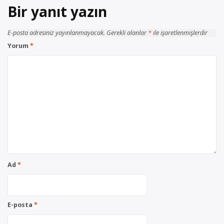
Bir yanıt yazın
E-posta adresiniz yayınlanmayacak.
Gerekli alanlar
*
ile işaretlenmişlerdir
Yorum
*
Ad
*
E-posta
*