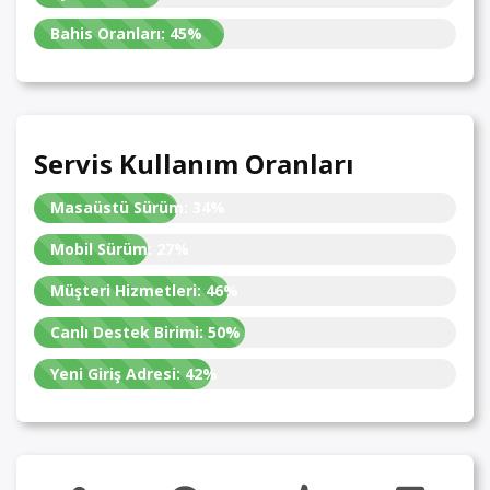
Bahis Oranları:
45%
Servis Kullanım Oranları
Masaüstü Sürüm:
34%
Mobil Sürüm:
27%
Müşteri Hizmetleri:
46%
Canlı Destek Birimi:
50%
Yeni Giriş Adresi:
42%