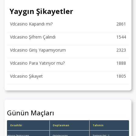
Yaygın Şikayetler
Vdcasino Kapandı mı?
2861
Vdcasino Şifrem Çalındı
1544
Vdcasino Giriş Yapamıyorum
2323
Vdcasino Para Yatırıyor mu?
1888
Vdcasino Şikayet
1805
Günün Maçları
Evsahibi
Deplasman
Tahmin
Adana Demirspor
Galatasaray
Toplam Gol : 1