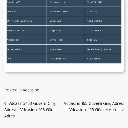
Sporting CP
Portimonense
Tek/Çift : Çift
Nacional
Academico Viseu
Skor : 1:4
Universitatea Craiova
Voluntari
1/2 & Üst 2.5
Spartak Subotica
Napredak
1/X & Alt 4.5
Adanaspor
Denizlispor
Skor : 0:0
Dynamo Kiev
Veres Rivne
Gol Dk Aralığı : 46-60
OFI
PAS Giannina
X/2 & Alt 4.5
Posted in
Vdcasino
Yazı
Vdcasino463 Güvenli Giriş
Vdcasino465 Güvenli Giriş Adresi
Adresi – Vdcasino 463 Güncel
– Vdcasino 465 Güncel Adres
gezinmesi
Adres