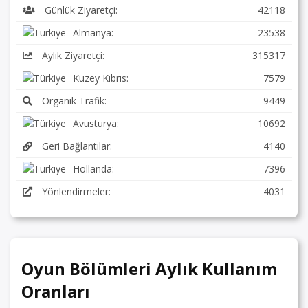
Günlük Ziyaretçi:
42118
Almanya:
23538
Aylık Ziyaretçi:
315317
Kuzey Kıbrıs:
7579
Organik Trafik:
9449
Avusturya:
10692
Geri Bağlantılar:
4140
Hollanda:
7396
Yönlendirmeler:
4031
Oyun Bölümleri Aylık Kullanım
Oranları