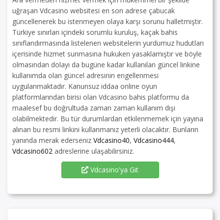
uğraşan Vdcasino websitesi en son adrese çabucak
güncellenerek bu istenmeyen olaya karşı sorunu halletmiştir.
Türkiye sınırları içindeki sorumlu kuruluş, kaçak bahis
sınıflandırmasında listelenen websitelerin yurdumuz hudutları
içerisinde hizmet sunmasına hukuken yasaklamıştır ve böyle
olmasından dolayı da bugüne kadar kullanılan güncel linkine
kullanımda olan güncel adresinin engellenmesi
uygulanmaktadır. Kanunsuz iddaa online oyun
platformlarından birisi olan Vdcasino bahis platformu da
maalesef bu doğrultuda zaman zaman kullanım dışı
olabilmektedir. Bu tür durumlardan etkilenmemek için yayına
alınan bu resmi linkini kullanmanız yeterli olacaktır. Bunların
yanında merak ederseniz
Vdcasino40
,
Vdcasino444
,
Vdcasino602
adreslerine ulaşabilirsiniz.
Vdcasino'ya Git