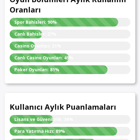
Oranları
Spor Bahisleri:
90%
Canlı Bahisler:
27%
Casino Oyunları:
21%
Canlı Casino Oyunları:
49%
Poker Oyunları:
81%
Kullanıcı Aylık Puanlamaları
Lisans ve Güvenilirlik:
36%
Para Yatırma Hızı:
89%