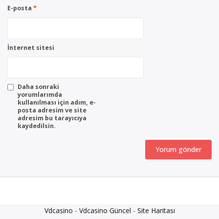
E-posta
*
İnternet sitesi
Daha sonraki
yorumlarımda
kullanılması için adım, e-
posta adresim ve site
adresim bu tarayıcıya
kaydedilsin.
Vdcasino
-
Vdcasino Güncel
-
Site Haritası