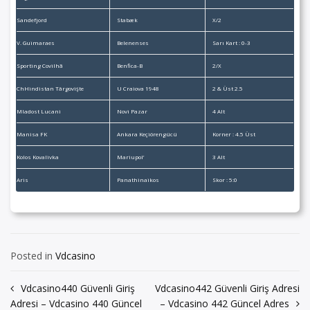
Sandefjord
Stabæk
X/2
V. Guimaraes
Belenenses
Sarı Kart : 0-3
Sporting Covilhã
Benfica-B
2/X
ChHindistan Târgovişte
U Craiova 1948
2 & Üst 2.5
Mladost Lucani
Novi Pazar
4 Alt
Manisa FK
Ankara Keçiörengücü
Korner : 4.5 Üst
Kolos Kovalivka
Mariupol’
3 Alt
Aris
Panathinaikos
Skor : 5:0
Posted in
Vdcasino
Yazı
Vdcasino440 Güvenli Giriş
Vdcasino442 Güvenli Giriş Adresi
Adresi – Vdcasino 440 Güncel
– Vdcasino 442 Güncel Adres