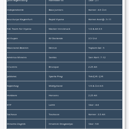
Jahn Regensburg
Hannover 96
Skor : 2:1
Independiente
Boca Juniors
Korner : 4.5 Üst
Avusturya Klagenfurt
Rapid Viyana
Korner Aralığı : 9-11
FAC Team für Viyana
Wacker Innsbruck
1/2 & Alt 3.5
AS Eupen
KV Oostende
3.5 Üst
Waasland-Beveren
Deinze
Toplam Gol : 5
América Mineiro
Santos
Sarı Kart : 7-12
Cruzeiro
Brusque
2.25 Alt
Jablonec
Sparta Prag
Tek/Çift : Çift
Kopenhag
Midtjylland
1/X & Üst 4.5
Hvidovre
Horsens
2.25 Alt
KTP
Lahti
Skor : 4:4
Sochaux
Toulouse
Korner : 3.5 Alt
Dinamo Zagreb
Hrvatski Dragovoljac
Skor : 5:0