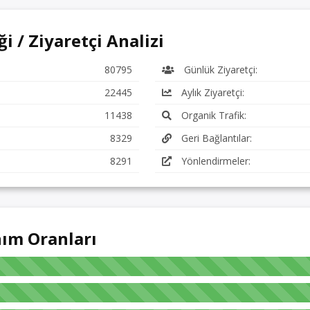
ği / Ziyaretçi Analizi
80795
Günlük Ziyaretçi:
22445
Aylık Ziyaretçi:
11438
Organik Trafik:
8329
Geri Bağlantılar:
8291
Yönlendirmeler:
nım Oranları