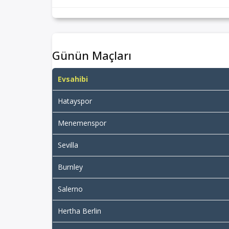
Günün Maçları
Evsahibi
Hatayspor
Menemenspor
Sevilla
Burnley
Salerno
Hertha Berlin