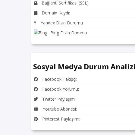
Bağlantı Sertifikası (SSL):
Domain Kaydı:
Yandex Dizin Durumu
Bing Dizin Durumu
Sosyal Medya Durum Analiz
Facebook Takipçi:
Facebook Yorumu:
Twitter Paylaşımı:
Youtube Abonesi:
Pinterest Paylaşımı: