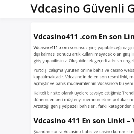
Skip
Vdcasino Güvenli G
to
content
Vdcasino411 .com En son Link
Vdcasino411 .com
sorunsuz giriş yapabileceğiniz gir
dışı kalması sonucu artık kullanılmayacak olan giriş
giriş yapabilirsiniz. Oluşabilecek geçerli adresin e
Yurtdışı çalışma yürüten online bahis ve casino webs
kapatılmaktadır. Vdcasino’in de en son resmi linki
açmıştır ve bahis müdavimlerinin Vdcasino’a bu yeni g
Kaliteli bir site olarak üyelere tavsiye ettiğimiz Tr
dönemden beri müşteriyi memnun etme politikasını i
Arzettiği geniş yelpazeli bahisler , farklı kategorid
Vdcasino 411 En son Linki – 
Şuandan sonra Vdcasino bahis ve casino kumar sitesi