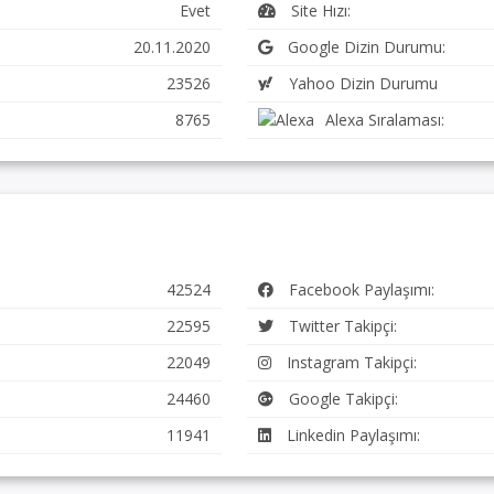
Evet
Site Hızı:
20.11.2020
Google Dizin Durumu:
23526
Yahoo Dizin Durumu
8765
Alexa Sıralaması:
i
42524
Facebook Paylaşımı:
22595
Twitter Takipçi:
22049
Instagram Takipçi:
24460
Google Takipçi:
11941
Linkedin Paylaşımı: