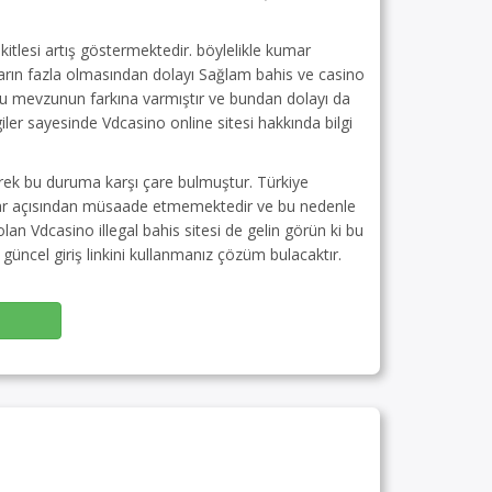
itlesi artış göstermektedir. böylelikle kumar
ların fazla olmasından dolayı Sağlam bahis ve casino
bu mevzunun farkına varmıştır ve bundan dolayı da
er sayesinde Vdcasino online sitesi hakkında bilgi
erek bu duruma karşı çare bulmuştur. Türkiye
unlar açısından müsaade etmemektedir ve bu nedenle
olan Vdcasino illegal bahis sitesi de gelin görün ki bu
üncel giriş linkini kullanmanız çözüm bulacaktır.