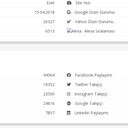
Evet
Site Hızı:
15.04.2018
Google Dizin Durumu:
20327
Yahoo Dizin Durumu
6513
Alexa Sıralaması:
i
44564
Facebook Paylaşımı:
18352
Twitter Takipçi:
23500
Instagram Takipçi:
24816
Google Takipçi:
7857
Linkedin Paylaşımı: