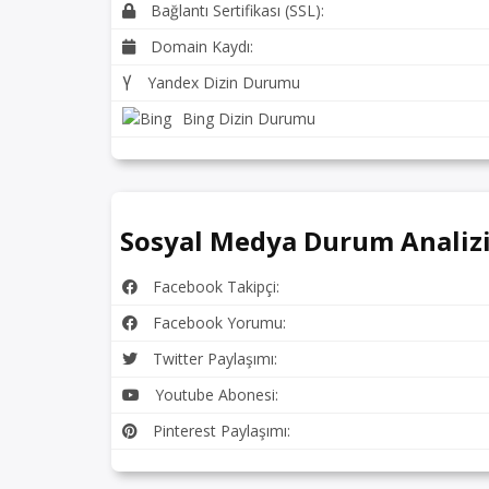
Bağlantı Sertifikası (SSL):
Domain Kaydı:
Yandex Dizin Durumu
Bing Dizin Durumu
Sosyal Medya Durum Analiz
Facebook Takipçi:
Facebook Yorumu:
Twitter Paylaşımı:
Youtube Abonesi:
Pinterest Paylaşımı: