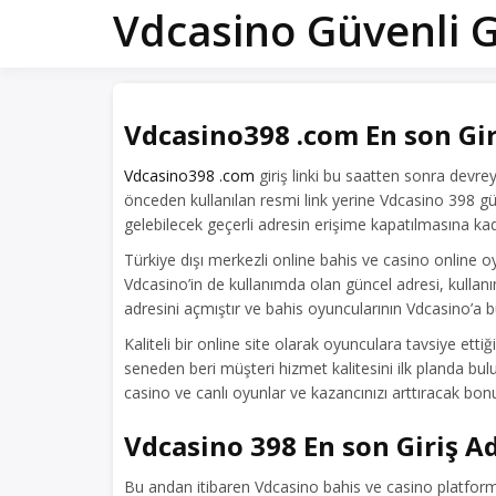
Skip
Vdcasino Güvenli G
to
content
Vdcasino398 .com En son Gir
Vdcasino398 .com
giriş linki bu saatten sonra devrey
önceden kullanılan resmi link yerine Vdcasino 398 gü
gelebilecek geçerli adresin erişime kapatılmasına 
Türkiye dışı merkezli online bahis ve casino online o
Vdcasino’in de kullanımda olan güncel adresi, kul
adresini açmıştır ve bahis oyuncularının Vdcasino’a 
Kaliteli bir online site olarak oyunculara tavsiye et
seneden beri müşteri hizmet kalitesini ilk planda bu
casino ve canlı oyunlar ve kazancınızı arttıracak bonu
Vdcasino 398 En son Giriş A
Bu andan itibaren Vdcasino bahis ve casino platfor