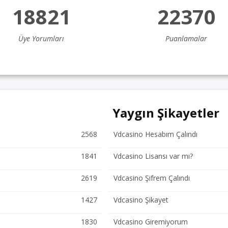
18821
22370
Üye Yorumları
Puanlamalar
Yaygın Şikayetler
2568
Vdcasino Hesabım Çalındı
1841
Vdcasino Lisansı var mı?
2619
Vdcasino Şifrem Çalındı
1427
Vdcasino Şikayet
1830
Vdcasino Giremiyorum