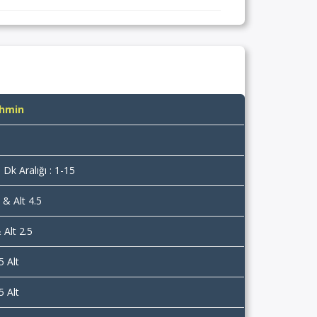
hmin
 Dk Aralığı : 1-15
 & Alt 4.5
 Alt 2.5
5 Alt
5 Alt