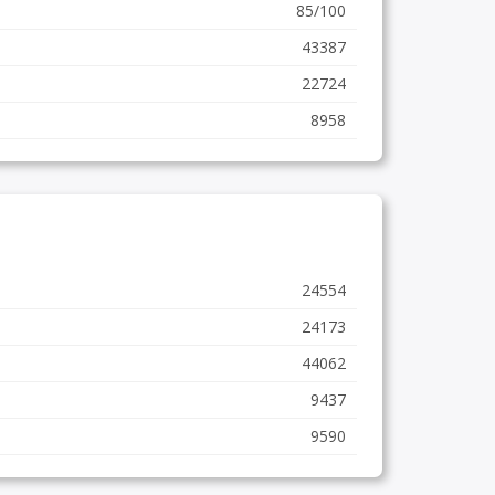
85/100
43387
22724
8958
24554
24173
44062
9437
9590