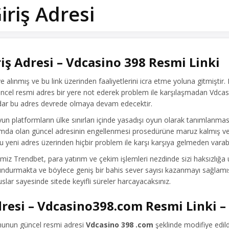
iriş Adresi
iş Adresi – Vdcasino 398 Resmi Linki
e alınmış ve bu link üzerinden faaliyetlerini icra etme yoluna gitmiştir
ncel resmi adres bir yere not ederek problem ile karşılaşmadan Vdcasino
kadar bu adres devrede olmaya devam edecektir.
yun platformların ülke sınırları içinde yasadışı oyun olarak tanımlanmas
lanımda olan güncel adresinin engellenmesi prosedürüne maruz kalmı
bu yeni adres üzerinden hiçbir problem ile karşı karşıya gelmeden varab
tiğimiz Trendbet, para yatırım ve çekim işlemleri nezdinde sizi haksızlı
lundurmakta ve böylece geniş bir bahis sever sayısı kazanmayı sağlamış 
slar sayesinde sitede keyifli süreler harcayacaksınız.
dresi – Vdcasino398.com Resmi Linki –
munun güncel resmi adresi
Vdcasino 398 .com
şeklinde modifiye edil