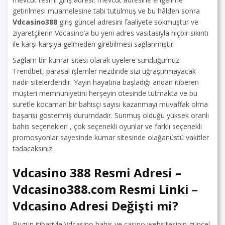
getirilmesi muamelesine tabi tutulmuş ve bu hâlden sonra
Vdcasino388
giriş güncel adresini faaliyete sokmuştur ve
ziyaretçilerin Vdcasino’a bu yeni adres vasıtasıyla hiçbir sıkıntı
ile karşı karşıya gelmeden girebilmesi sağlanmıştır.
Sağlam bir kumar sitesi olarak üyelere sunduğumuz
Trendbet, parasal işlemler nezdinde sizi uğraştırmayacak
nadir sitelerdendir. Yayın hayatına başladığı andan itiberen
müşteri memnuniyetini herşeyin ötesinde tutmakta ve bu
suretle kocaman bir bahisçi sayısı kazanmayı muvaffak olma
başarısı göstermiş durumdadır. Sunmuş olduğu yüksek oranlı
bahis seçenekleri , çok seçenekli oyunlar ve farklı seçenekli
promosyonlar sayesinde kumar sitesinde olağanüstü vakitler
tadacaksınız.
Vdcasino 388 Resmi Adresi –
Vdcasino388.com Resmi Linki –
Vdcasino Adresi Değişti mi?
Bugün itibariyle Vdcasino bahis ve casino websitesinin güncel