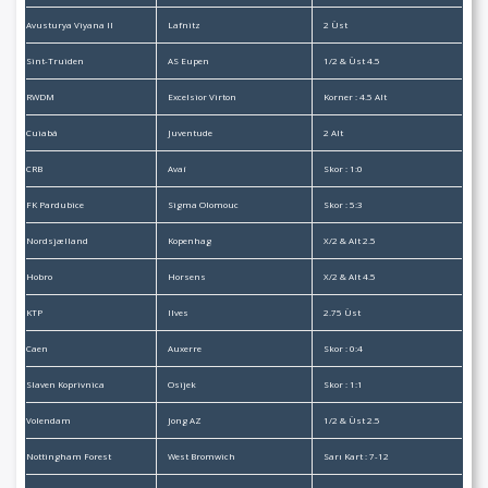
Avusturya Viyana II
Lafnitz
2 Üst
Sint-Truiden
AS Eupen
1/2 & Üst 4.5
RWDM
Excelsior Virton
Korner : 4.5 Alt
Cuiabá
Juventude
2 Alt
CRB
Avaí
Skor : 1:0
FK Pardubice
Sigma Olomouc
Skor : 5:3
Nordsjælland
Kopenhag
X/2 & Alt 2.5
Hobro
Horsens
X/2 & Alt 4.5
KTP
Ilves
2.75 Üst
Caen
Auxerre
Skor : 0:4
Slaven Koprivnica
Osijek
Skor : 1:1
Volendam
Jong AZ
1/2 & Üst 2.5
Nottingham Forest
West Bromwich
Sarı Kart : 7-12