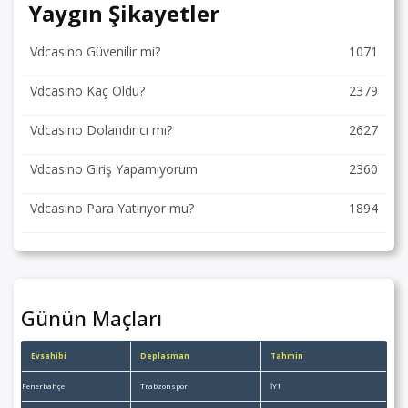
Yaygın Şikayetler
Vdcasino Güvenilir mi?
1071
Vdcasino Kaç Oldu?
2379
Vdcasino Dolandırıcı mı?
2627
Vdcasino Giriş Yapamıyorum
2360
Vdcasino Para Yatırıyor mu?
1894
Günün Maçları
Evsahibi
Deplasman
Tahmin
Fenerbahçe
Trabzonspor
İY1