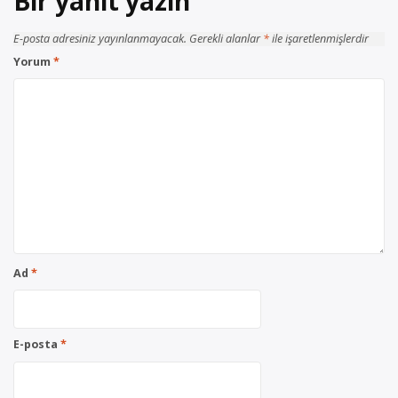
Bir yanıt yazın
E-posta adresiniz yayınlanmayacak.
Gerekli alanlar
*
ile işaretlenmişlerdir
Yorum
*
Ad
*
E-posta
*