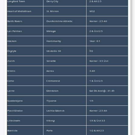
Longford Town
Derry City
2 & Alt 2.5
Heart of Midlothian
St. Mirren
MS2
Raith Rovers
Dunfermline Athletic
Korner : 2.5 Alt
Las Palmas
Málaga
2 & Üst 2.5
Häcken
Hammarby
Skor : 0:1
Örgryte
Västerås SK
İY2
Zürih
Servette
Korner : 3.5 Üst
Kriens
Aarau
3 Alt
Como
Cremonese
1 & Üst 2.5
Larne
Glentoran
Gol Dk Aralığı : 31-45
Guadalajara
Tijuana
1/X
Piast Gliwice
Lechia Gdansk
Korner : 2.5 Alt
Lillestrøm
Viking
1/X & Üst 3.5
Boavista
Porto
1/2 & Alt 2.5