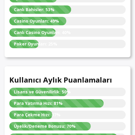
Canlı Bahisler:
53%
Casino Oyunları:
49%
Canlı Casino Oyunları:
40%
Poker Oyunları:
25%
Kullanıcı Aylık Puanlamaları
Lisans ve Güvenilirlik:
50%
Para Yatırma Hızı:
81%
Para Çekme Hızı:
37%
Üyelik/Deneme Bonusu:
70%