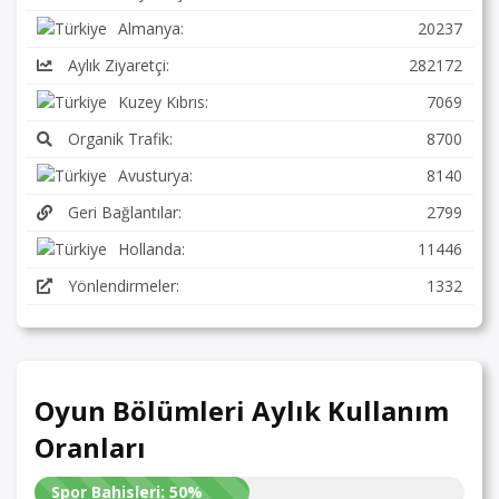
Almanya:
20237
Aylık Ziyaretçi:
282172
Kuzey Kıbrıs:
7069
Organik Trafik:
8700
Avusturya:
8140
Geri Bağlantılar:
2799
Hollanda:
11446
Yönlendirmeler:
1332
Oyun Bölümleri Aylık Kullanım
Oranları
Spor Bahisleri:
50%