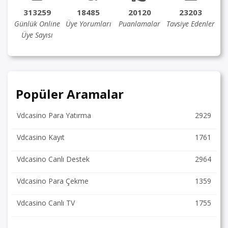
313259
18485
20120
23203
Günlük Online
Üye Yorumları
Puanlamalar
Tavsiye Edenler
Üye Sayısı
Popüler Aramalar
Vdcasino Para Yatırma
2929
Vdcasino Kayıt
1761
Vdcasino Canlı Destek
2964
Vdcasino Para Çekme
1359
Vdcasino Canlı TV
1755