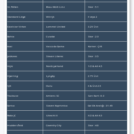
St. Pölten
Blau-Weiß Linz
Skor : 5:1
Standard Liège
Wilrijk
X veya 2
Excelsior Virton
Lommel United
3.25 Üst
Bahia
Cuiabá
Skor : 2:3
Avaí
Vasco da Gama
Korner : Çift
Jablonec
Slovan Liberec
Skor : 3:5
Vejle
Nordsjælland
1/2 & Alt 4.5
Hjørring
Lyngby
2.75 Üst
SJK
Oulu
X & Üst 2.5
Toulouse
Amiens SC
Sarı Kart : 0-3
Gorica
Slaven Koprivnica
Gol Dk Aralığı : 31-45
Roda JC
Utrecht II
X/2 & Alt 4.5
Huddersfield
Coventry City
Skor : 4:0