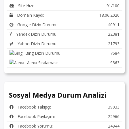
Site Hızı:
91/100
Domain Kaydı:
18.06.2020
Google Dizin Durumu:
40911
Yandex Dizin Durumu
22381
Yahoo Dizin Durumu
21793
Bing Dizin Durumu
7684
Alexa Sıralaması:
9363
Sosyal Medya Durum Analizi
Facebook Takipçi:
39033
Facebook Paylaşımı:
22966
Facebook Yorumu:
24944