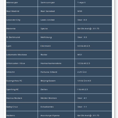
Adanaspor
Samsunspor
1 veya X
Real Madrid
Real Sociedad
MS0
Leicester City
Leeds United
Skor : 0:3
Atalanta
Spezia
Gol Dk Aralığı : 61-75
B. Dortmund
Wolfsburg
Skor : 3:3
Lyon
Clermont
X/2 & Alt 2.5
Lokomotiv Moskova
Rostov
MS1
Ullensaker / Kisa
Hamarkameratene
1/2 & Alt 2.5
Utrecht
Fortuna Sittard
2.25 Üst
Guangzhou FC
Beijing Guoan
1/X & Üst 4.5
Sporting KC
Dallas
1 & Alt 2.5
Hansa Rostock
Werder Bremen
Skor : 4:1
Godoy Cruz
Estudiantes
Skor : 1:1
Wattens
Avusturya Viyana
Gol Dk Aralığı : 61-75