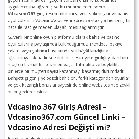
uygulamasına uğramış ve bu muameleden sonra
Vdcasino367
giriş resmi adresini yayına sokmuştur ve bahis
oyuncularının Vdcasino’a bu yeni adres vasıtasıyla herhangi bir
hata ile rast gelmeden ulaşabilmesi sağlanmıştır.
Güvenli bir online oyun platformu olarak bahis ve casino
oyuncularına paylaşımda bulunduğumuz Trendbet, bakiye
çekimi veya yatırımı hususunda sizi hâyâl kırıklığına
uğratmayacak nadir sitelerdendir. Faaliyete girdiği yıldan beri
müşteri hizmet kalitesini en başta tutmakta ve böylelikle
binlerce bir müşteri sayısı kazanmayı başarmış durumdadır.
Bahşettiği geniş yelpazeli bahisler , farklı kategoriden oyunlar
ve çok kazançlı bonuslar sayesinde online websitesinde zevkli
anlar geçireceksiniz.
Vdcasino 367 Giriş Adresi –
Vdcasino367.com Güncel Linki –
Vdcasino Adresi Değişti mi?
Bundan böyle Vdcasino bahis ve casino platformunun en son