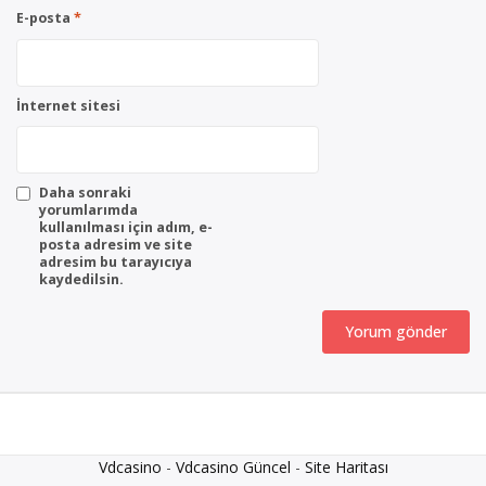
E-posta
*
İnternet sitesi
Daha sonraki
yorumlarımda
kullanılması için adım, e-
posta adresim ve site
adresim bu tarayıcıya
kaydedilsin.
Vdcasino
-
Vdcasino Güncel
-
Site Haritası