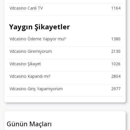
Vdcasino Canlı TV
1164
Yaygın Şikayetler
Vdcasino Ödeme Yapıyor mu?
1380
Vdcasino Giremiyorum
2130
Vdcasino Şikayet
1026
Vdcasino Kapandı mı?
2804
Vdcasino Giriş Yapamıyorum
2977
Günün Maçları