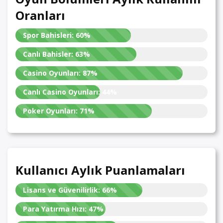
Oranları
Spor Bahisleri:
60%
Canlı Bahisler:
63%
Casino Oyunları:
87%
Canlı Casino Oyunları:
44%
Poker Oyunları:
71%
Kullanıcı Aylık Puanlamaları
Lisans ve Güvenilirlik:
66%
Para Yatırma Hızı:
47%