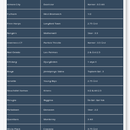
Almere City
Excelsior
Korner : 0.5 Alt
Fulham
West Bromwich
1/2
Finn Harps
Longford Town
2.75 Üst
Rangers
Motherwell
Skor : 3:3
Inverness CT
Partick Thistle
Korner : 3.5 Üst
Real Oviedo
Las Palmas
2 & Üst 2.5
Elfsborg
Djurgården
1 veya X
Brage
Jönköpings Södra
Toplam Gol : 3
Servette
Young Boys
2.75 Üst
Neuchâtel Xamax
Kriens
X/2 & Alt 2.5
Perugia
Reggina
İlk Gol : Gol Yok
Portadown
Glenavon
Skor : 2:2
Querétaro
Monterrey
3 Alt
Wisla Plock
Cracovia
3.75 Üst