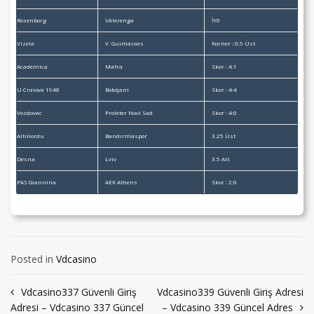
Rosenborg
Vålerenga
İY0
Vizela
V. Guimaraes
Korner : 0.5 Üst
Académica
Mafra
Skor : 4:1
U Craiova 1948
Botoşani
Skor : 4:4
Vozdovac
Proleter Novi Sad
Skor : 4:0
Altınordu
Bandırmaspor
3.25 Üst
Desna
Lviv
3.5 Alt
PAS Giannina
AEK Athens
Skor : 2:0
Posted in
Vdcasino
Yazı
Vdcasino337 Güvenli Giriş
Vdcasino339 Güvenli Giriş Adresi
Adresi – Vdcasino 337 Güncel
– Vdcasino 339 Güncel Adres