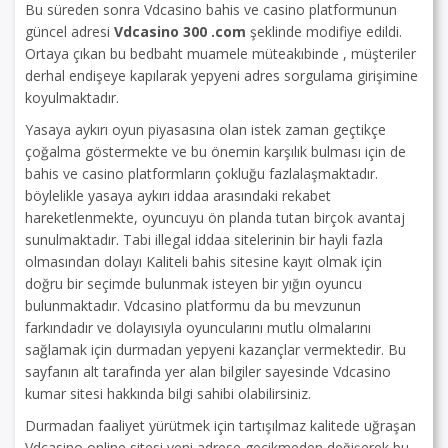
Bu süreden sonra Vdcasino bahis ve casino platformunun
güncel adresi
Vdcasino 300 .com
şeklinde modifiye edildi.
Ortaya çıkan bu bedbaht muamele müteakıbinde , müşteriler
derhal endişeye kapılarak yepyeni adres sorgulama girişimine
koyulmaktadır.
Yasaya aykırı oyun piyasasına olan istek zaman geçtikçe
çoğalma göstermekte ve bu önemin karşılık bulması için de
bahis ve casino platformların çokluğu fazlalaşmaktadır.
böylelikle yasaya aykırı iddaa arasındaki rekabet
hareketlenmekte, oyuncuyu ön planda tutan birçok avantaj
sunulmaktadır. Tabi illegal iddaa sitelerinin bir hayli fazla
olmasından dolayı Kaliteli bahis sitesine kayıt olmak için
doğru bir seçimde bulunmak isteyen bir yığın oyuncu
bulunmaktadır. Vdcasino platformu da bu mevzunun
farkındadır ve dolayısıyla oyuncularını mutlu olmalarını
sağlamak için durmadan yepyeni kazançlar vermektedir. Bu
sayfanın alt tarafında yer alan bilgiler sayesinde Vdcasino
kumar sitesi hakkında bilgi sahibi olabilirsiniz.
Durmadan faaliyet yürütmek için tartışılmaz kalitede uğraşan
Vdcasino online sitesi yeni adrese gecikmeden değişerek bu