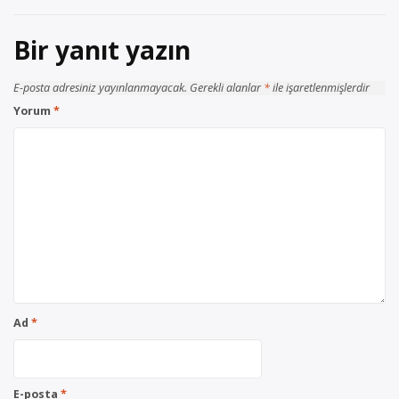
Bir yanıt yazın
E-posta adresiniz yayınlanmayacak.
Gerekli alanlar
*
ile işaretlenmişlerdir
Yorum
*
Ad
*
E-posta
*