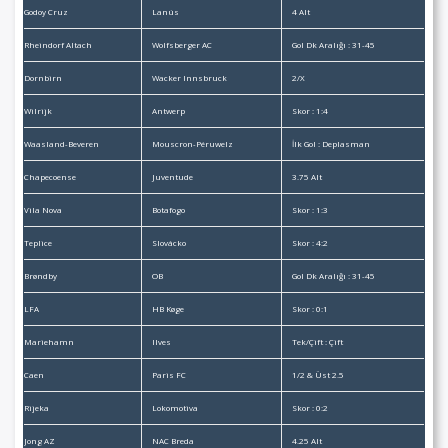
Godoy Cruz
Lanús
4 Alt
Rheindorf Altach
Wolfsberger AC
Gol Dk Aralığı : 31-45
Dornbirn
Wacker Innsbruck
2/X
Wilrijk
Antwerp
Skor : 1:4
Waasland-Beveren
Mouscron-Péruwelz
İlk Gol : Deplasman
Chapecoense
Juventude
3.75 Alt
Vila Nova
Botafogo
Skor : 1:3
Teplice
Slovácko
Skor : 4:2
Brøndby
OB
Gol Dk Aralığı : 31-45
LFA
HB Køge
Skor : 0:1
Mariehamn
Ilves
Tek/Çift : Çift
Caen
Paris FC
1/2 & Üst 2.5
Rijeka
Lokomotiva
Skor : 0:2
Jong AZ
NAC Breda
4.25 Alt