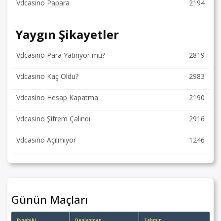
Vdcasino Papara
2194
Yaygın Şikayetler
Vdcasino Para Yatırıyor mu?
2819
Vdcasino Kaç Oldu?
2983
Vdcasino Hesap Kapatma
2190
Vdcasino Şifrem Çalındı
2916
Vdcasino Açılmıyor
1246
Günün Maçları
Evsahibi
Deplasman
Tahmin