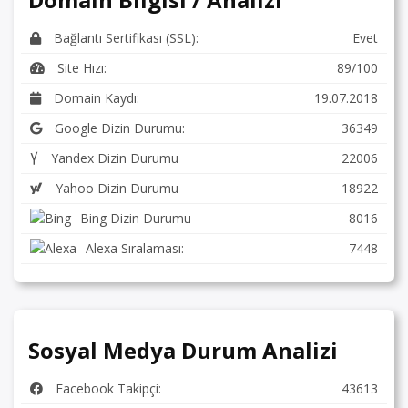
Bağlantı Sertifikası (SSL):
Evet
Site Hızı:
89/100
Domain Kaydı:
19.07.2018
Google Dizin Durumu:
36349
Yandex Dizin Durumu
22006
Yahoo Dizin Durumu
18922
Bing Dizin Durumu
8016
Alexa Sıralaması:
7448
Sosyal Medya Durum Analizi
Facebook Takipçi:
43613