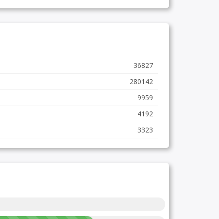
36827
280142
9959
4192
3323