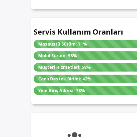
Servis Kullanım Oranları
Masaüstü Sürüm:
71%
Mobil Sürüm:
98%
Müşteri Hizmetleri:
58%
Canlı Destek Birimi:
42%
Yeni Giriş Adresi:
78%