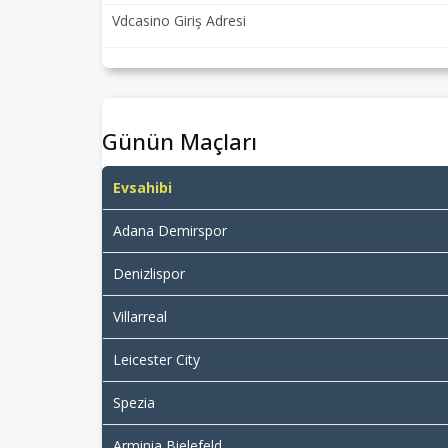
Vdcasino Giriş Adresi
Günün Maçları
Evsahibi
Adana Demirspor
Denizlispor
Villarreal
Leicester City
Spezia
Arminia Bielefeld