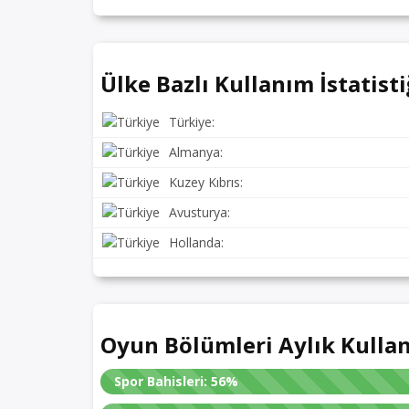
Ülke Bazlı Kullanım İstatisti
Türkiye:
Almanya:
Kuzey Kıbrıs:
Avusturya:
Hollanda:
Oyun Bölümleri Aylık Kulla
Spor Bahisleri:
56%