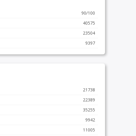
90/100
40575
23504
9397
21738
22389
35255
9942
11005