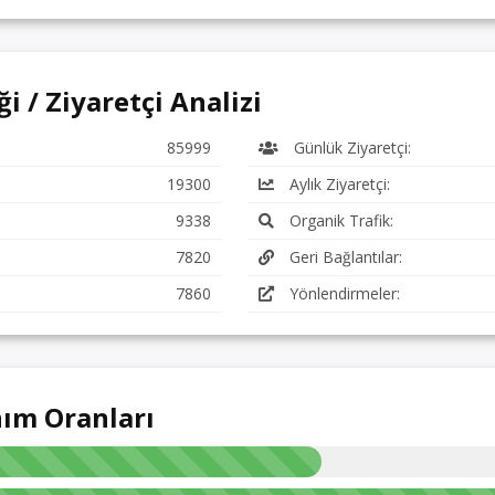
ği / Ziyaretçi Analizi
85999
Günlük Ziyaretçi:
19300
Aylık Ziyaretçi:
9338
Organik Trafik:
7820
Geri Bağlantılar:
7860
Yönlendirmeler:
nım Oranları