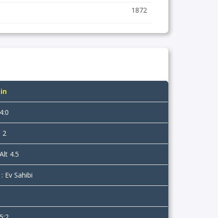
1872
in
 4:0
 2
Alt 4.5
 : Ev Sahibi
 5:2