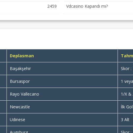
2459
Vdcasino Kapandı mı?
Deplasman
Tahm
Başakşehir
Skor :
Bursaspor
1 veya
Rayo Vallecano
1/X & 
Newcastle
İlk Gol
Udinese
3 Alt
Augsburg
Skor :