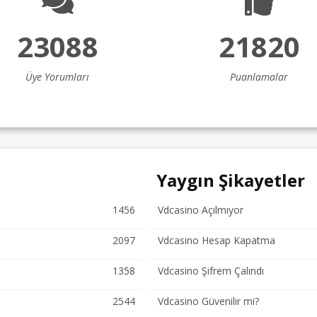
23088
21820
Üye Yorumları
Puanlamalar
Yaygın Şikayetler
1456
Vdcasino Açılmıyor
2097
Vdcasino Hesap Kapatma
1358
Vdcasino Şifrem Çalındı
2544
Vdcasino Güvenilir mi?