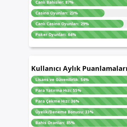
Canlı Bahisler:
87%
Casino Oyunları:
23%
Canlı Casino Oyunları:
29%
Poker Oyunları:
64%
Kullanıcı Aylık Puanlamalar
Lisans ve Güvenilirlik:
54%
Para Yatırma Hızı:
55%
Para Çekme Hızı:
36%
Üyelik/Deneme Bonusu:
33%
Bahis Oranları:
85%