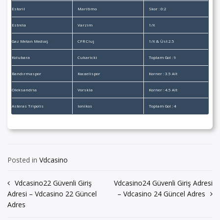
Estoril
Marítimo
Skor : 0:2
Estrela
Varzim
1/X
Gaz Metan Mediaş
CFR Cluj
1/X & Üst 2.5
Kolubara
Cukaricki
Toplam Gol : 9
Bandırmaspor
Kocaelispor
Korner : 3.5 Alt
Oleksandria
Vorskla
Korner : 4.5 Alt
Asteras Tripolis
Ionikos
Toplam Gol : 4
Posted in
Vdcasino
Yazı
Vdcasino22 Güvenli Giriş
Vdcasino24 Güvenli Giriş Adresi
Adresi – Vdcasino 22 Güncel
– Vdcasino 24 Güncel Adres
gezinmesi
Adres