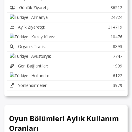
Günlük Ziyaretçi:
36512
Almanya:
24724
Aylık Ziyaretçi:
314719
Kuzey Kıbrıs:
10476
Organik Trafik:
8893
Avusturya:
7747
Geri Bağlantılar:
1999
Hollanda:
6122
Yönlendirmeler:
3979
Oyun Bölümleri Aylık Kullanım
Oranları