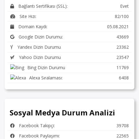
Bağlantı Sertifikası (SSL):
Evet
Site Hızı:
82/100
Domain Kaydı:
05.08.2021
Google Dizin Durumu:
43669
Yandex Dizin Durumu
23362
Yahoo Dizin Durumu
23547
Bing Dizin Durumu
11769
Alexa Sıralaması:
6408
Sosyal Medya Durum Analizi
Facebook Takipçi:
39708
Facebook Paylaşımı:
22565