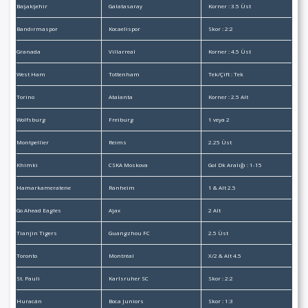
Başakşehir
Galatasaray
Korner : 3.5 Üst
Bandırmaspor
Kocaelispor
Skor : 2:2
Granada
Villarreal
Korner : 4.5 Üst
West Ham
Tottenham
Tek/Çift : Tek
Torino
Atalanta
Korner : 2.5 Alt
Wolfsburg
Freiburg
1 veya 2
Montpellier
Reims
2.25 Üst
Khimki
CSKA Moskova
Gol Dk Aralığı : 1-15
Hamarkameratene
Ranheim
1 & Alt 2.5
Go Ahead Eagles
Ajax
2 Alt
Tianjin Tigers
Guangzhou FC
2.5 Üst
Toronto
Montréal
X/2 & Alt 4.5
St. Pauli
Karlsruher SC
Skor : 2:2
Huracán
Boca Juniors
Skor : 1:3