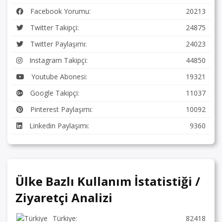
Facebook Yorumu:
20213
Twitter Takipçi:
24875
Twitter Paylaşımı:
24023
Instagram Takipçi:
44850
Youtube Abonesi:
19321
Google Takipçi:
11037
Pinterest Paylaşımı:
10092
Linkedin Paylaşımı:
9360
Ülke Bazlı Kullanım İstatistiği /
Ziyaretçi Analizi
Türkiye:
82418