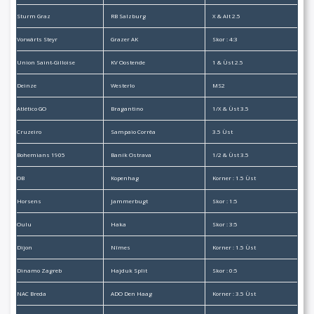
Sturm Graz
RB Salzburg
X & Alt 2.5
Vorwärts Steyr
Grazer AK
Skor : 4:3
Union Saint-Gilloise
KV Oostende
1 & Üst 2.5
Deinze
Westerlo
MS2
Atlético GO
Bragantino
1/X & Üst 3.5
Cruzeiro
Sampaio Corrêa
3.5 Üst
Bohemians 1905
Baník Ostrava
1/2 & Üst 3.5
OB
Kopenhag
Korner : 1.5 Üst
Horsens
Jammerbugt
Skor : 1:5
Oulu
Haka
Skor : 3:5
Dijon
Nîmes
Korner : 1.5 Üst
Dinamo Zagreb
Hajduk Split
Skor : 0:5
NAC Breda
ADO Den Haag
Korner : 3.5 Üst