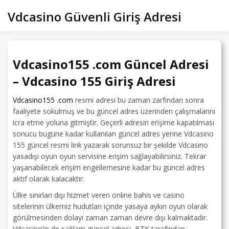
Skip
Vdcasino Güvenli Giriş Adresi
to
content
Vdcasino155 .com Güncel Adresi
– Vdcasino 155 Giriş Adresi
Vdcasino155 .com
resmi adresi bu zaman zarfından sonra
faaliyete sokulmuş ve bu güncel adres üzerinden çalışmalarını
icra etme yoluna gitmiştir. Geçerli adresin erişime kapatılması
sonucu bugüne kadar kullanılan güncel adres yerine Vdcasino
155 güncel resmi link yazarak sorunsuz bir şekilde Vdcasino
yasadışı oyun oyun servisine erişim sağlayabilirsiniz. Tekrar
yaşanabilecek erişim engellemesine kadar bu güncel adres
aktif olarak kalacaktır.
Ülke sınırları dışı hizmet veren online bahis ve casino
sitelerinin ülkemiz hudutları içinde yasaya aykırı oyun olarak
görülmesinden dolayı zaman zaman devre dışı kalmaktadır.
Vdcasino’in de sağlam güncel adresi, BTK tarafından