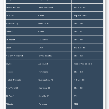
Erzurumspor
Bandırmaspor
X/2 & Alt 3.5
Villarreal
Cádiz
Toplam Gol : 1
Norwich City
West Ham
Skor : 0:0
Verona
Genoa
Skor : 5:1
Stuttgart
Mainz 05
Skor : 4:0
Brest
Lyon
1/2 & Alt 4.5
Nizhny Novgorod
Krylya Sovetov
Skor : 5:2
Bryne
Aalesund
Korner Aralığı : 0-8
Heracles
Feyenoord
Skor : 2:4
Hubei Zhongbo
Guangzhou FC
X & Üst 2.5
New York RB
Sporting KC
Skor : 0:5
St. Pauli
Schalke 04
İY1
Aldosivi
Platense
MS2