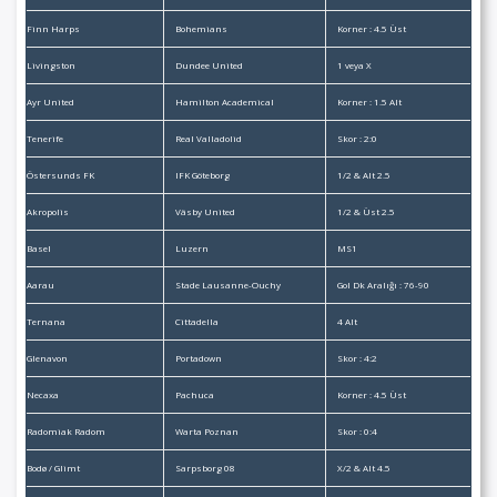
Finn Harps
Bohemians
Korner : 4.5 Üst
Livingston
Dundee United
1 veya X
Ayr United
Hamilton Academical
Korner : 1.5 Alt
Tenerife
Real Valladolid
Skor : 2:0
Östersunds FK
IFK Göteborg
1/2 & Alt 2.5
Akropolis
Väsby United
1/2 & Üst 2.5
Basel
Luzern
MS1
Aarau
Stade Lausanne-Ouchy
Gol Dk Aralığı : 76-90
Ternana
Cittadella
4 Alt
Glenavon
Portadown
Skor : 4:2
Necaxa
Pachuca
Korner : 4.5 Üst
Radomiak Radom
Warta Poznan
Skor : 0:4
Bodø / Glimt
Sarpsborg 08
X/2 & Alt 4.5