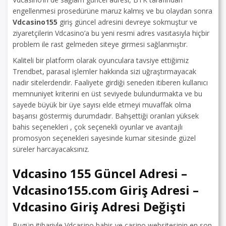
engellenmesi prosedürüne maruz kalmış ve bu olaydan sonra
Vdcasino155
giriş güncel adresini devreye sokmuştur ve
ziyaretçilerin Vdcasino’a bu yeni resmi adres vasıtasıyla hiçbir
problem ile rast gelmeden siteye girmesi sağlanmıştır.
Kaliteli bir platform olarak oyunculara tavsiye ettiğimiz
Trendbet, parasal işlemler hakkında sizi uğraştırmayacak
nadir sitelerdendir. Faaliyete girdiği seneden itiberen kullanıcı
memnuniyet kriterini en üst seviyede bulundurmakta ve bu
sayede büyük bir üye sayısı elde etmeyi muvaffak olma
başarısı göstermiş durumdadır. Bahşettiği oranları yüksek
bahis seçenekleri , çok seçenekli oyunlar ve avantajlı
promosyon seçenekleri sayesinde kumar sitesinde güzel
süreler harcayacaksınız.
Vdcasino 155 Güncel Adresi –
Vdcasino155.com Giriş Adresi –
Vdcasino Giriş Adresi Değişti
Bugün itibariyle Vdcasino bahis ve casino websitesinin en son