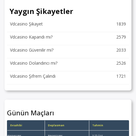
Yaygın Şikayetler
Vdcasino Şikayet
1839
Vdcasino Kapandı mı?
2579
Vdcasino Güvenilir mi?
2033
Vdcasino Dolandırıcı mı?
2526
Vdcasino Şifrem Çalındı
1721
Günün Maçları
Evsahibi
Deplasman
Tahmin
Alanyaspor
Kayserispor
3.25 Üst