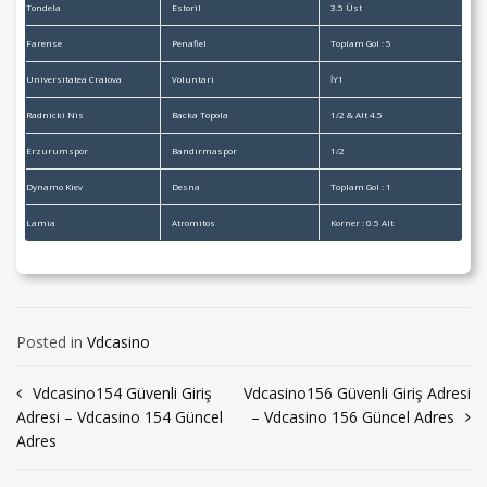
Tondela
Estoril
3.5 Üst
Farense
Penafiel
Toplam Gol : 5
Universitatea Craiova
Voluntari
İY1
Radnicki Nis
Backa Topola
1/2 & Alt 4.5
Erzurumspor
Bandırmaspor
1/2
Dynamo Kiev
Desna
Toplam Gol : 1
Lamia
Atromitos
Korner : 0.5 Alt
Posted in
Vdcasino
Yazı
Vdcasino154 Güvenli Giriş
Vdcasino156 Güvenli Giriş Adresi
Adresi – Vdcasino 154 Güncel
– Vdcasino 156 Güncel Adres
gezinmesi
Adres