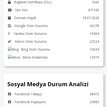
Bağlantı Sertifikası (SSL):
Evet
Site Hızı:
87/100
Domain Kaydı:
18.07.2020
Google Dizin Durumu:
42278
Yandex Dizin Durumu
19364
Yahoo Dizin Durumu
22524
Bing Dizin Durumu
10034
Alexa Sıralaması:
12019
Sosyal Medya Durum Analizi
Facebook Takipçi:
38473
Facebook Paylaşımı:
24983