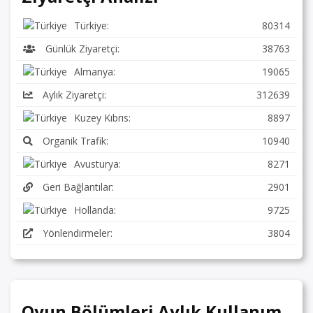
Türkiye:
80314
Günlük Ziyaretçi:
38763
Almanya:
19065
Aylık Ziyaretçi:
312639
Kuzey Kıbrıs:
8897
Organik Trafik:
10940
Avusturya:
8271
Geri Bağlantılar:
2901
Hollanda:
9725
Yönlendirmeler:
3804
Oyun Bölümleri Aylık Kullanım