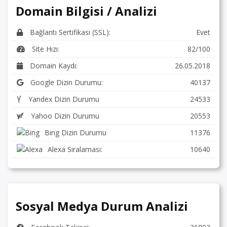
Domain Bilgisi / Analizi
Bağlantı Sertifikası (SSL):
Evet
Site Hızı:
82/100
Domain Kaydı:
26.05.2018
Google Dizin Durumu:
40137
Yandex Dizin Durumu
24533
Yahoo Dizin Durumu
20553
Bing Dizin Durumu
11376
Alexa Sıralaması:
10640
Sosyal Medya Durum Analizi