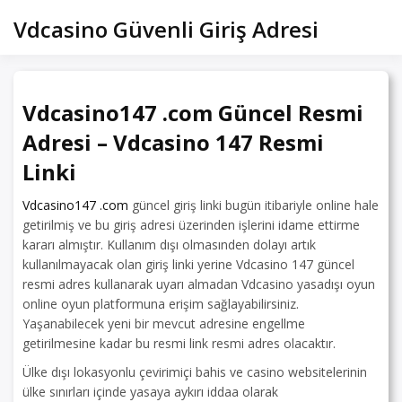
Skip
Vdcasino Güvenli Giriş Adresi
to
content
Vdcasino147 .com Güncel Resmi
Adresi – Vdcasino 147 Resmi
Linki
Vdcasino147 .com
güncel giriş linki bugün itibariyle online hale
getirilmiş ve bu giriş adresi üzerinden işlerini idame ettirme
kararı almıştır. Kullanım dışı olmasınden dolayı artık
kullanılmayacak olan giriş linki yerine Vdcasino 147 güncel
resmi adres kullanarak uyarı almadan Vdcasino yasadışı oyun
online oyun platformuna erişim sağlayabilirsiniz.
Yaşanabilecek yeni bir mevcut adresine engellme
getirilmesine kadar bu resmi link resmi adres olacaktır.
Ülke dışı lokasyonlu çevirimiçi bahis ve casino websitelerinin
ülke sınırları içinde yasaya aykırı iddaa olarak