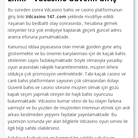
Bu süreden sonra Vdcasino bahis ve casino platformunun
giriş linki
Vdcasino 147 .com
şeklinde modifiye edildi.
Yaşanan bu bedbaht olay sonrasında , hesabına girmek
isteyenler tezi yok endişeye kapılarak geçerli güncel adres
arama eforuna yumulmaktadır.
Kanunsuz iddaa piyasasına olan merak günden güne artış
göstermekte ve bu önemin karşılanması için de kaçak bahis
sitelerinin sayısı fazlalaşmaktadır. böyle olmasıyla yasadışı
oyun arasındaki rakiplik hararetlenmekte, müşteri lehine
oldukça çok promosyon verilmektedir. Tabi kaçak casino ve
canlı bahis platformların sayısının çok olmasından dolayı
Güvenli bahis ve casino sitesine müşteri olmak için gözü
kapalı seçim yapmak isteyen bir hayli bahis oyuncusu
bulunmaktadır. Vdcasino kumar sitesi de bu olayın farkına
varmıştır ve bu yüzden de müşterileri memnun etmek için ardı
arkası kesilmeden yepyeni faydalar yayınlamaktadır. Bu
yazımızın sonunda yer alan bilgilerle Vdcasino oyun servisi ile
ilgili bilgi sahibi olabilirsiniz.
Soluksuz faaliyet için mükemmel bir şekilde çabalayan