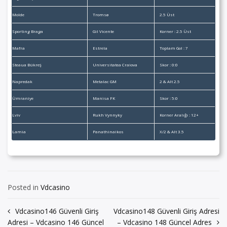
Molde
Tromsø
2.5 Üst
Sporting Braga
Gil Vicente
Korner : 2.5 Üst
Mafra
Estrela
Toplam Gol : 7
Steaua Bükreş
Universitatea Craiova
Skor : 0:0
Napredak
Metalac GM
2 & Alt 2.5
Ümraniye
Manisa FK
Skor : 5:0
Lviv
Rukh Vynnyky
Korner Aralığı : 12+
Lamia
Panathinaikos
X/2 & Alt 3.5
Posted in
Vdcasino
Yazı
Vdcasino146 Güvenli Giriş
Vdcasino148 Güvenli Giriş Adresi
Adresi – Vdcasino 146 Güncel
– Vdcasino 148 Güncel Adres