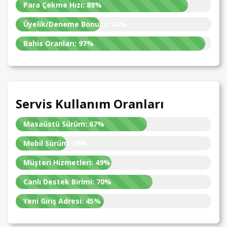
Para Çekme Hızı:
88%
Üyelik/Deneme Bonusu:
43%
Bahis Oranları:
97%
Servis Kullanım Oranları
Masaüstü Sürüm:
67%
Mobil Sürüm:
26%
Müşteri Hizmetleri:
49%
Canlı Destek Birimi:
70%
Yeni Giriş Adresi:
45%