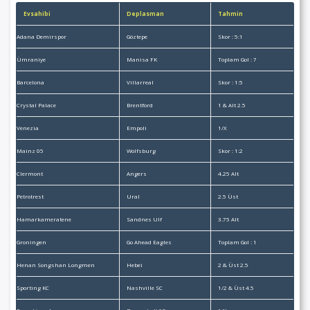
Evsahibi
Deplasman
Tahmin
Adana Demirspor
Göztepe
Skor : 5:1
Ümraniye
Manisa FK
Toplam Gol : 7
Barcelona
Villarreal
Skor : 1:5
Crystal Palace
Brentford
1 & Alt 2.5
Venezia
Empoli
1/X
Mainz 05
Wolfsburg
Skor : 1:2
Clermont
Angers
4.25 Alt
Petrotrest
Ural
2.5 Üst
Hamarkameratene
Sandnes Ulf
3.75 Alt
Groningen
Go Ahead Eagles
Toplam Gol : 1
Henan Songshan Longmen
Hebei
2 & Üst 2.5
Sporting KC
Nashville SC
1/2 & Üst 4.5