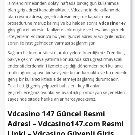
isimlendirilmesinden dolayı haftada birkaç gün kullanımda
olan giriş adresi kapatılmaktadır. Vdcasino’in de kullanımda
olan resmi adresi, geçerli adresin erişime kapatılması
prosedürüne maruz kalmış ve bu hâlden sonra
Vdcasino147
giriş güncel adresini faaliyete sokmuştur ve hesabına girmek
isteyenlerin Vdcasino’a bu yeni güncel adres aracılığı ile hiçbir
sorun ile rast gelmeden varması sağlanmıştır.
Sağlam bir kumar sitesi olarak üyelere önerdiğimiz Trendbet,
bakiye çekimi veya yatırımı konusunda sizi uğraştırmayacak
ender sitelerdendir. Hizmete açıldığı dönemden beri kullanıcı
mutluluğunu apayrı bir seviyede bulundurmakta ve bu nedenle
geniş bir kullanıcı kitlesi elde etmeyi sağlamış durumdadır.
Teklif ettiği geniş yelpazeli bahisler , keyifli anlar
geçirebileceğiniz oyunlar ve avantajlı promosyon seçenekleri
sayesinde sitede harika anlar harcayacaksınız.
Vdcasino 147 Güncel Resmi
Adresi – Vdcasino147.com Resmi
Linki – Vdcasino Güvenli Giriş