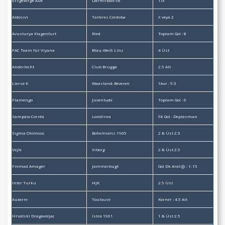
Erzgebirge Aue
Darmstadt 98
1/X
Aldosivi
Talleres Córdoba
X veya 2
Avusturya Klagenfurt
Ried
Toplam Gol : 8
FAC Team für Viyana
Blau-Weiß Linz
4 Üst
Anderlecht
Club Brugge
2.5 Alt
Lierse K
Waasland-Beveren
Skor : 5:3
Flamengo
Juventude
Toplam Gol : 6
Sampaio Corrêa
Londrina
İlk Gol : Deplasman
Sigma Olomouc
Bohemians 1905
2 & Üst 2.5
Vejle
Viborg
2 & Üst 2.5
Fremad Amager
Jammerbugt
Gol Dk Aralığı : 1-15
Inter Turku
HJK
2.5 Üst
Auxerre
Toulouse
Korner : 4.5 Alt
Hrvatski Dragovoljac
Istra 1961
1 & Üst 2.5