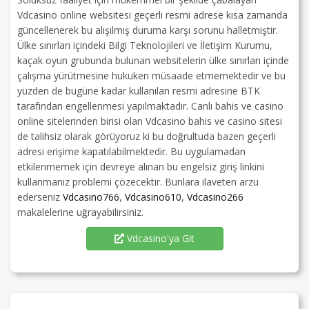
Vdcasino online websitesi geçerli resmi adrese kısa zamanda
güncellenerek bu alışılmış duruma karşı sorunu halletmiştir.
Ülke sınırları içindeki Bilgi Teknolojileri ve İletişim Kurumu,
kaçak oyun grubunda bulunan websitelerin ülke sınırları içinde
çalışma yürütmesine hukuken müsaade etmemektedir ve bu
yüzden de bugüne kadar kullanılan resmi adresine BTK
tarafından engellenmesi yapılmaktadır. Canlı bahis ve casino
online sitelerinden birisi olan Vdcasino bahis ve casino sitesi
de talihsiz olarak görüyoruz ki bu doğrultuda bazen geçerli
adresi erişime kapatılabilmektedir. Bu uygulamadan
etkilenmemek için devreye alınan bu engelsiz giriş linkini
kullanmanız problemi çözecektir. Bunlara ilaveten arzu
ederseniz
Vdcasino766
,
Vdcasino610
,
Vdcasino266
makalelerine uğrayabilirsiniz.
Vdcasino'ya Git