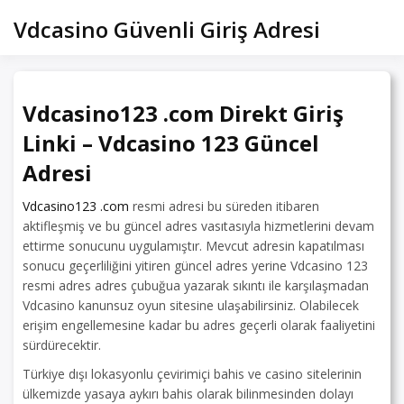
Skip
Vdcasino Güvenli Giriş Adresi
to
content
Vdcasino123 .com Direkt Giriş
Linki – Vdcasino 123 Güncel
Adresi
Vdcasino123 .com
resmi adresi bu süreden itibaren
aktifleşmiş ve bu güncel adres vasıtasıyla hizmetlerini devam
ettirme sonucunu uygulamıştır. Mevcut adresin kapatılması
sonucu geçerliliğini yitiren güncel adres yerine Vdcasino 123
resmi adres adres çubuğua yazarak sıkıntı ile karşılaşmadan
Vdcasino kanunsuz oyun sitesine ulaşabilirsiniz. Olabilecek
erişim engellemesine kadar bu adres geçerli olarak faaliyetini
sürdürecektir.
Türkiye dışı lokasyonlu çevirimiçi bahis ve casino sitelerinin
ülkemizde yasaya aykırı bahis olarak bilinmesinden dolayı