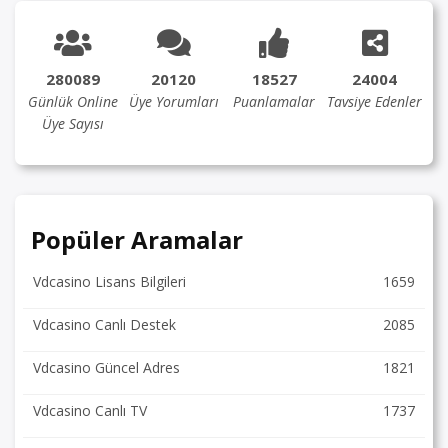
280089
20120
18527
24004
Günlük Online
Üye Yorumları
Puanlamalar
Tavsiye Edenler
Üye Sayısı
Popüler Aramalar
Vdcasino Lisans Bilgileri
1659
Vdcasino Canlı Destek
2085
Vdcasino Güncel Adres
1821
Vdcasino Canlı TV
1737