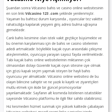
Şuandan sonra Vdcasino bahis ve casino online websitesinin
en son linki
Vdcasino 123 .com
şeklinde yenilenmiştir.
Yaşanan bu bahtsız durum karşısında , oyuncular tez vakitte
rahatsızlığa kapılarak yepyeni giriş adresi bulma uğraşına
girmektedir.
Canlı bahis kesimine olan istek vakit geçtikçe büyümekte ve
bu önemin karşılanması için de bahis ve casino sitelerinin
adedi artmaktadır. böylelikle kaçak oyun arasındaki çekişme
ateşlenmekte, oyuncuya yarayan sayısız fayda verilmektedir.
Tabi kaçak bahis online websitelerinin miktarının çok
olmasından dolayı Güvenilir kaçak oyun sitesine üye olmak
için gözü kapalı seçim yapmak isteyen bir hayli bahis
oyuncusu yer almaktadır. Vdcasino online websitesi de bu
olayın bilincine sahiptir ve ne yazık ki kayıtlı ve ziyaretçileri
mutlu etmek için ikide bir güncel promosyonlar
yayınlamaktadır. Sayfanın alt kısmında listelenen istatistikler
sayesinde Vdcasino platformu ile ilgili fikir sahibi olabilirsiniz.
Hız kesmeden hizmet sunmak için yüksek kalitede çabalayan
Vdcasino websitesi geçerli resmi linke saniyeler içinde