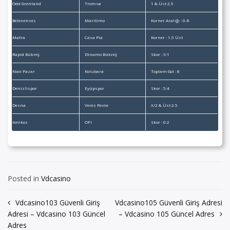
Odd Grenland
Tromsø
1 & Üst 2.5
Belenenses
Marítimo
Korner Aralığı : 0-8
Mafra
Casa Pia
Korner : 1.5 Üst
Rapid Bükreş
Dinamo Bükreş
Skor : 3:1
Novi Pazar
Kolubara
Toplam Gol : 8
Denizlispor
Eyüpspor
Skor : 5:4
Desna
Veres Rivne
X/2 & Üst 2.5
Ionikos
OFI
Skor : 0:2
Posted in
Vdcasino
Yazı
Vdcasino103 Güvenli Giriş
Vdcasino105 Güvenli Giriş Adresi
Adresi – Vdcasino 103 Güncel
– Vdcasino 105 Güncel Adres
gezinmesi
Adres