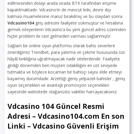
edilmesinden dolayı arada sırada BTK tarafından erişime
kapatılmaktadır. Vdcasino’in de mevcut linki, devre dışı
kalması muamelesine maruz bırakılmış ve bu olaydan sonra
Vdcasino104
giriş adresini faaliyete sokmuştur ve hesabına
girmek isteyenlerin Vdcasino’a bu yeni güncel adres üzerinden
hiçbir problem ile rast gelmeden varması sağlanmıştır.
Sağlam bir online oyun platformu olarak bahis severlere
önerdiğimiz Trendbet, para yatırma ve çekme hususunda sizi
hâyâl kırıklığına uğratmayacak nadir sitelerdendir. Faaliyete
girdiği dönemden beri müşteri odaklılığını en üst seviyede
tutmakta ve böylece kocaman bir bahisçi sayısı elde etmeyi
başarmış durumdadır. Arzettiği geniş yelpazeli bahisler , geniş
oyun seçenekleri ve avantajlı promosyon seçenekleri
sayesinde websitede olağanüstü vakitler harcayacaksınız.
Vdcasino 104 Güncel Resmi
Adresi – Vdcasino104.com En son
Linki – Vdcasino Güvenli Erişim