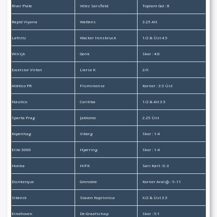
River Plate
Vélez Sarsfield
Toplam Gol : 8
Rapid Viyana
Wattens
3.25 Alt
Lafnitz
Wacker Innsbruck
1/2 & Üst 4.5
Wilrijk
Genk
Skor : 4:0
Excelsior Virton
Lierse K
2/X
Atlético PR
Fluminense
Korner : 3.5 Üst
Náutico
Coritiba
1/2 & Alt 3.5
Sparta Prag
Jablonec
2.25 Üst
Kopenhag
Viborg
Skor : 1:4
Elite 3000
Hjørring
Skor : 1:4
Honka
HIFK
Sarı Kart : 0-3
Dunkerque
Grenoble
Korner Aralığı : 9-11
Sibenik
Slaven Koprivnica
X/2 & Üst 3.5
Eindhoven
De Graafschap
Skor : 5:1