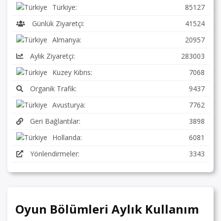
Türkiye:
85127
Günlük Ziyaretçi:
41524
Almanya:
20957
Aylık Ziyaretçi:
283003
Kuzey Kıbrıs:
7068
Organik Trafik:
9437
Avusturya:
7762
Geri Bağlantılar:
3898
Hollanda:
6081
Yönlendirmeler:
3343
Oyun Bölümleri Aylık Kullanım