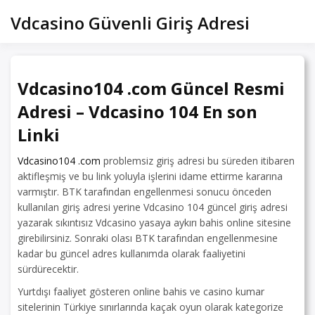
Skip
Vdcasino Güvenli Giriş Adresi
to
content
Vdcasino104 .com Güncel Resmi
Adresi – Vdcasino 104 En son
Linki
Vdcasino104 .com
problemsiz giriş adresi bu süreden itibaren
aktifleşmiş ve bu link yoluyla işlerini idame ettirme kararına
varmıştır. BTK tarafından engellenmesi sonucu önceden
kullanılan giriş adresi yerine Vdcasino 104 güncel giriş adresi
yazarak sıkıntısız Vdcasino yasaya aykırı bahis online sitesine
girebilirsiniz. Sonraki olası BTK tarafından engellenmesine
kadar bu güncel adres kullanımda olarak faaliyetini
sürdürecektir.
Yurtdışı faaliyet gösteren online bahis ve casino kumar
sitelerinin Türkiye sınırlarında kaçak oyun olarak kategorize